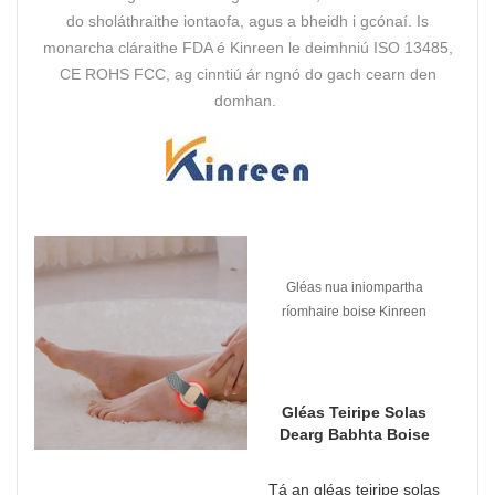
do sholáthraithe iontaofa, agus a bheidh i gcónaí. Is
monarcha cláraithe FDA é Kinreen le deimhniú ISO 13485,
CE ROHS FCC, ag cinntiú ár ngnó do gach cearn den
domhan.
Gléas nua iniompartha
ríomhaire boise Kinreen
Gléas Teiripe Solas
Dearg Babhta Boise
Tá an gléas teiripe solas