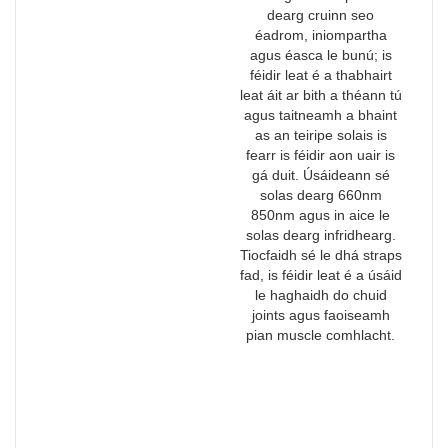
dearg cruinn seo
éadrom, iniompartha
agus éasca le bunú; is
féidir leat é a thabhairt
leat áit ar bith a théann tú
agus taitneamh a bhaint
as an teiripe solais is
fearr is féidir aon uair is
gá duit. Úsáideann sé
solas dearg 660nm
850nm agus in aice le
solas dearg infridhearg.
Tiocfaidh sé le dhá straps
fad, is féidir leat é a úsáid
le haghaidh do chuid
joints agus faoiseamh
pian muscle comhlacht.