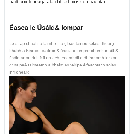
hailt pointí beaga atá i bhfad níos cumhachtaí.
Éasca le Úsáid& Iompar
Le strap chaol na láimhe , tá gléas teiripe solais dhearg
bhabhta Kinreen éadrom& éasca a iompar chomh maith&
úsáid ar an dul. Níl ort ach teagmháil a dhéanamh leis an
gcnaipe& taitneamh a bhaint as teiripe éifeachtach solas
infridhearg