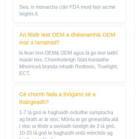
Sea, is monarcha cláir FDA muid faoi aicme
leighis II.
An féidir leat OEM a dhéanamh& ODM
mar a iarraimid?
Is fearr linn OEM& ODM agus tá go leor taithí
maidir leis. Chomhoibrigh Stáit Aontaithe
Mheiriceá branda mhaith Redtonic, Truelight,
ECT.
Cé chomh fada a thógann sé a
tháirgeadh?
1-7 lá gnó le haghaidh orduithe samplacha
ag brath ar ár stoc; Múnla te go ginearálta atá
i stoc ar féidir a seoladh laistigh de 3 lá gnó.
10-20 lá gnó le haghaidh ordú mórchóir ag