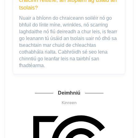
tsolais?
Nuair a bhíonn do chraiceann soiléir nó go
bhfuil do línte míne, wrinkles, nó scarring
laghdaithe nó fiú deireadh a chur leis, is fearr
go leanann tú úsáid an tsolais uair nó dhó sa
tseachtain mar chuid de chleachtas
cothabhála rialta. Cabhróidh sé seo lena
chinntiú go leanfar leis na tairbhí san
fhadtéarma.
Deimhniú
Kinreen