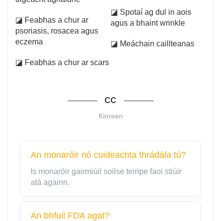
◪ Spotaí ag dul in aois
◪ Feabhas a chur ar
agus a bhaint wrinkle
psoriasis, rosacea agus
eczema
◪ Meáchain caillteanas
◪ Feabhas a chur ar scars
CC
Kinreen
An monaróir nó cuideachta thrádála tú?
Is monaróir gairmiúil soilse teiripe faoi stiúir
atá againn.
An bhfuil FDA agat?