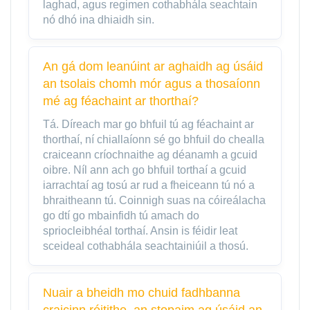
laghad, agus regimen cothabhála seachtain
nó dhó ina dhiaidh sin.
An gá dom leanúint ar aghaidh ag úsáid
an tsolais chomh mór agus a thosaíonn
mé ag féachaint ar thorthaí?
Tá. Díreach mar go bhfuil tú ag féachaint ar
thorthaí, ní chiallaíonn sé go bhfuil do chealla
craiceann críochnaithe ag déanamh a gcuid
oibre. Níl ann ach go bhfuil torthaí a gcuid
iarrachtaí ag tosú ar rud a fheiceann tú nó a
bhraitheann tú. Coinnigh suas na cóireálacha
go dtí go mbainfidh tú amach do
spriocleibhéal torthaí. Ansin is féidir leat
sceideal cothabhála seachtainiúil a thosú.
Nuair a bheidh mo chuid fadhbanna
craicinn réitithe, an stopaim ag úsáid an