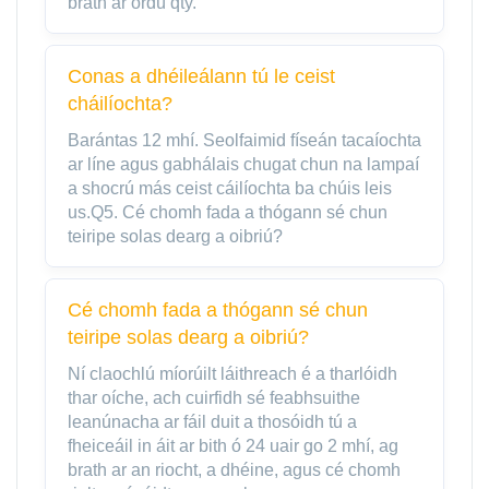
brath ar ordú qty.
Conas a dhéileálann tú le ceist
cháilíochta?
Barántas 12 mhí. Seolfaimid físeán tacaíochta
ar líne agus gabhálais chugat chun na lampaí
a shocrú más ceist cáilíochta ba chúis leis
us.Q5. Cé chomh fada a thógann sé chun
teiripe solas dearg a oibriú?
Cé chomh fada a thógann sé chun
teiripe solas dearg a oibriú?
Ní claochlú míorúilt láithreach é a tharlóidh
thar oíche, ach cuirfidh sé feabhsuithe
leanúnacha ar fáil duit a thosóidh tú a
fheiceáil in áit ar bith ó 24 uair go 2 mhí, ag
brath ar an riocht, a dhéine, agus cé chomh