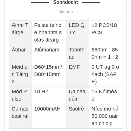
Sonraíocht
Kinreen
Ainm T
Feiste teirip
LED Q
12 PCS/18
áirge
e bhabhta s
TY
PCS
olas dearg
Ábhar
Alúmanam
Tonnfh
660nm : 85
ad
0nm = 1 : 2
Méid a
D60*15mm/
EMF
0 UT ag 0 o
n Táirg
D80*15mm
rlach (SAF
e
E)
Mód P
10 HZ
Uainea
15 Nóiméa
ulse
dóir
d
Cumas
10000mAH
Saolré
Níos mó ná
ceallraí
50,000 uair
an chloig