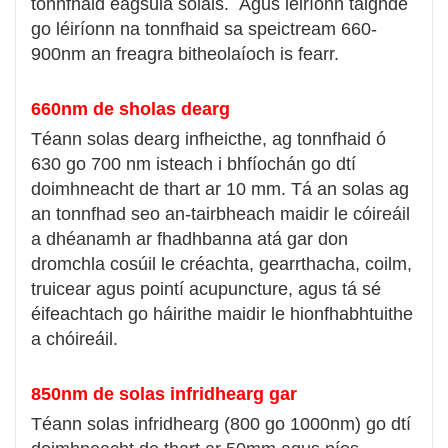
tonnfhaid éagsúla solais. Agus léiríonn taighde
go léiríonn na tonnfhaid sa speictream 660-
900nm an freagra bitheolaíoch is fearr.
660nm de sholas dearg
Téann solas dearg infheicthe, ag tonnfhaid ó
630 go 700 nm isteach i bhfíochán go dtí
doimhneacht de thart ar 10 mm. Tá an solas ag
an tonnfhad seo an-tairbheach maidir le cóireáil
a dhéanamh ar fhadhbanna atá gar don
dromchla cosúil le créachta, gearrthacha, coilm,
truicear agus pointí acupuncture, agus tá sé
éifeachtach go háirithe maidir le hionfhabhtuithe
a chóireáil.
850nm de solas infridhearg gar
Téann solas infridhearg (800 go 1000nm) go dtí