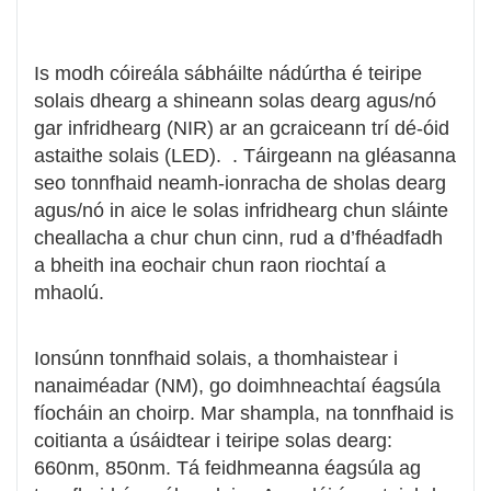
Is modh cóireála sábháilte nádúrtha é teiripe
solais dhearg a shineann solas dearg agus/nó
gar infridhearg (NIR) ar an gcraiceann trí dé-óid
astaithe solais (LED). . Táirgeann na gléasanna
seo tonnfhaid neamh-ionracha de sholas dearg
agus/nó in aice le solas infridhearg chun sláinte
cheallacha a chur chun cinn, rud a d’fhéadfadh
a bheith ina eochair chun raon riochtaí a
mhaolú.
Ionsúnn tonnfhaid solais, a thomhaistear i
nanaiméadar (NM), go doimhneachtaí éagsúla
fíocháin an choirp. Mar shampla, na tonnfhaid is
coitianta a úsáidtear i teiripe solas dearg:
660nm, 850nm. Tá feidhmeanna éagsúla ag