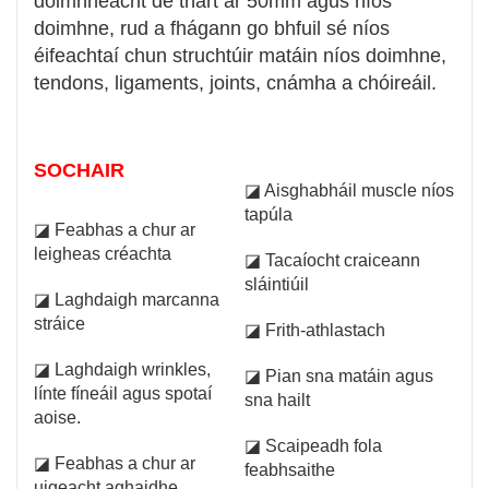
doimhneacht de thart ar 50mm agus níos
doimhne, rud a fhágann go bhfuil sé níos
éifeachtaí chun struchtúir matáin níos doimhne,
tendons, ligaments, joints, cnámha a chóireáil.
SOCHAIR
◪ Aisghabháil muscle níos
tapúla
◪ Feabhas a chur ar
leigheas créachta
◪ Tacaíocht craiceann
sláintiúil
◪ Laghdaigh marcanna
stráice
◪ Frith-athlastach
◪ Laghdaigh wrinkles,
◪ Pian sna matáin agus
línte fíneáil agus spotaí
sna hailt
aoise.
◪ Scaipeadh fola
◪ Feabhas a chur ar
feabhsaithe
uigeacht aghaidhe