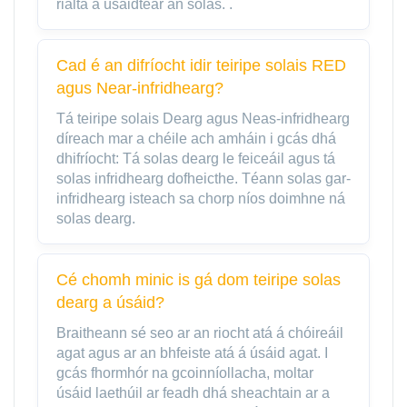
rialta a úsáidtear an solas. .
Cad é an difríocht idir teiripe solais RED
agus Near-infridhearg?
Tá teiripe solais Dearg agus Neas-infridhearg
díreach mar a chéile ach amháin i gcás dhá
dhifríocht: Tá solas dearg le feiceáil agus tá
solas infridhearg dofheicthe. Téann solas gar-
infridhearg isteach sa chorp níos doimhne ná
solas dearg.
Cé chomh minic is gá dom teiripe solas
dearg a úsáid?
Braitheann sé seo ar an riocht atá á chóireáil
agat agus ar an bhfeiste atá á úsáid agat. I
gcás fhormhór na gcoinníollacha, moltar
úsáid laethúil ar feadh dhá sheachtain ar a