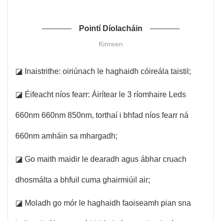
Pointí Díolacháin
Kinreen
◪ Inaistrithe: oiriúnach le haghaidh cóireála taistil;
◪ Éifeacht níos fearr: Áirítear le 3 ríomhaire Leds
660nm 660nm 850nm, torthaí i bhfad níos fearr ná
660nm amháin sa mhargadh;
◪ Go maith maidir le dearadh agus ábhar cruach
dhosmálta a bhfuil cuma ghairmiúil air;
◪ Moladh go mór le haghaidh faoiseamh pian sna