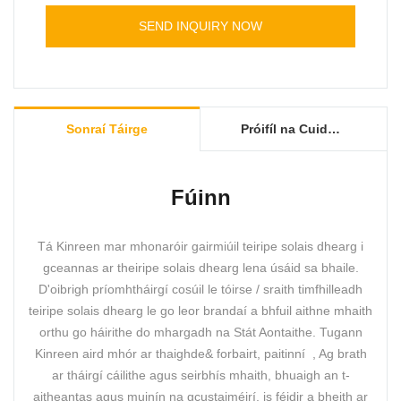
i dtéarmaí feidhmíochta, cáilíochta, cuma, etc.,
SEND INQUIRY NOW
agus taitneamh as dea-cháil ar an margadh. leo.
Is féidir sonraíochtaí Gléas Teiripe Solas Dearg
Inaistrithe a shaincheapadh de réir do riachtanas.
Sonraí Táirge
Próifíl na Cuideachta
Fúinn
Tá Kinreen mar mhonaróir gairmiúil teiripe solais dhearg i
gceannas ar theiripe solais dhearg lena úsáid sa bhaile.
D'oibrigh príomhtháirgí cosúil le tóirse / sraith timfhilleadh
teiripe solais dhearg le go leor brandaí a bhfuil aithne mhaith
orthu go háirithe do mhargadh na Stát Aontaithe. Tugann
Kinreen aird mhór ar thaighde& forbairt, paitinní , Ag brath
ar tháirgí cáilithe agus seirbhís mhaith, bhuaigh an t-
aitheantas agus muinín na gcustaiméirí, is féidir a bheith ar