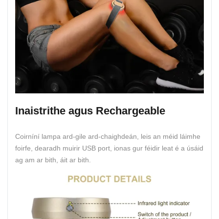
Inaistrithe agus Rechargeable
Coirníní lampa ard-gile ard-chaighdeán, leis an méid láimhe
foirfe, dearadh muirir USB port, ionas gur féidir leat é a úsáid
ag am ar bith, áit ar bith.