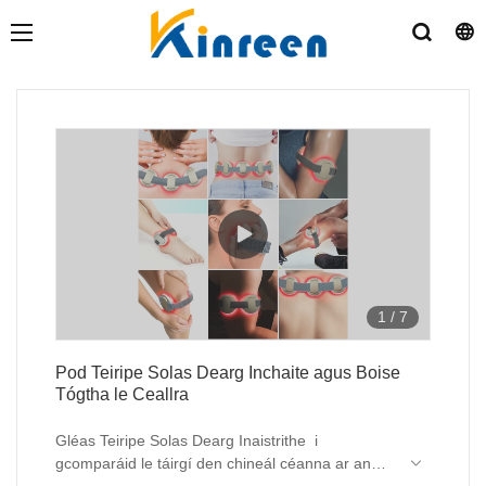
1
/
7
Pod Teiripe Solas Dearg Inchaite agus Boise
Tógtha le Ceallra
Gléas Teiripe Solas Dearg Inaistrithe i
gcomparáid le táirgí den chineál céanna ar an
margadh, tá buntáistí neamh-inchomparáide aige