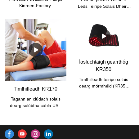
Kinreen-Factory.
Leds Teiripe Solais Dheirg
Kinreen .
Íosluchtaigh gearrthóg
KR350
Timfhilleadh teiripe solais
dearg mórmhéid (KR350
Timfhilleadh KR170
Wrap)
Tagann an clúdach solais
dearg solúbtha cábla USB
ar mhéid beag le
eochaircheap, lámhleabhar
úsáideora, bannaí sínte
agus póca inbhainte chun
banc cumhachta a chur