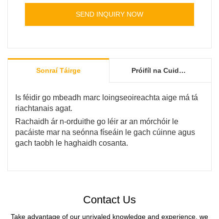
sheachaint le linn iompair idirnáisiúnta.
SEND INQUIRY NOW
Sonraí Táirge
Próifíl na Cuideachta
Is féidir go mbeadh marc loingseoireachta aige má tá
riachtanais agat.
Rachaidh ár n-orduithe go léir ar an mórchóir le
pacáiste mar na seónna físeáin le gach cúinne agus
gach taobh le haghaidh cosanta.
Contact Us
Take advantage of our unrivaled knowledge and experience, we