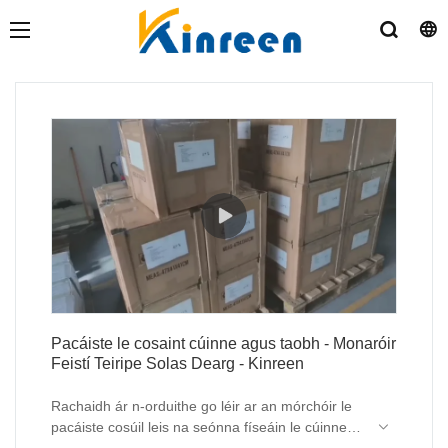
Pacáiste le cosaint cúinne agus taobh - Monaróir
Feistí Teiripe Solas Dearg - Kinreen
Rachaidh ár n-orduithe go léir ar an mórchóir le
pacáiste cosúil leis na seónna físeáin le cúinne
agus gach taobh le haghaidh cosanta.
Cuidíonn sé sin go mór le damáistí a laghdú nó a