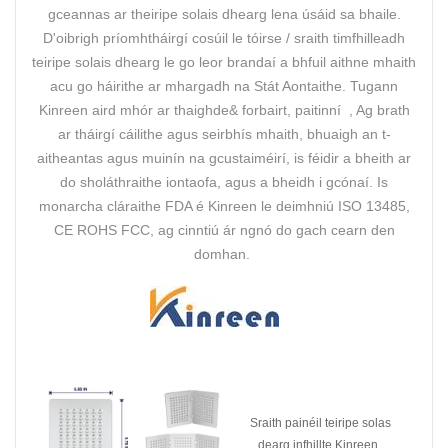
gceannas ar theiripe solais dhearg lena úsáid sa bhaile.
D'oibrigh príomhtháirgí cosúil le tóirse / sraith timfhilleadh
teiripe solais dhearg le go leor brandaí a bhfuil aithne mhaith
acu go háirithe ar mhargadh na Stát Aontaithe. Tugann
Kinreen aird mhór ar thaighde& forbairt, paitinní , Ag brath
ar tháirgí cáilithe agus seirbhís mhaith, bhuaigh an t-
aitheantas agus muinín na gcustaiméirí, is féidir a bheith ar
do sholáthraithe iontaofa, agus a bheidh i gcónaí. Is
monarcha cláraithe FDA é Kinreen le deimhniú ISO 13485,
CE ROHS FCC, ag cinntiú ár ngnó do gach cearn den
domhan.
Sraith painéil teiripe solas
dearg infhillte Kinreen .