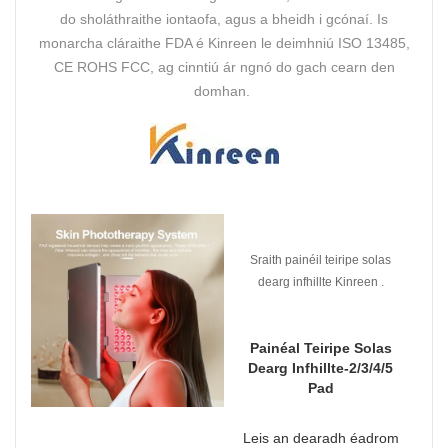
do sholáthraithe iontaofa, agus a bheidh i gcónaí. Is
monarcha cláraithe FDA é Kinreen le deimhniú ISO 13485,
CE ROHS FCC, ag cinntiú ár ngnó do gach cearn den
domhan.
Sraith painéil teiripe solas
dearg infhillte Kinreen .
Painéal Teiripe Solas
Dearg Infhillte-2/3/4/5
Pad
Leis an dearadh éadrom