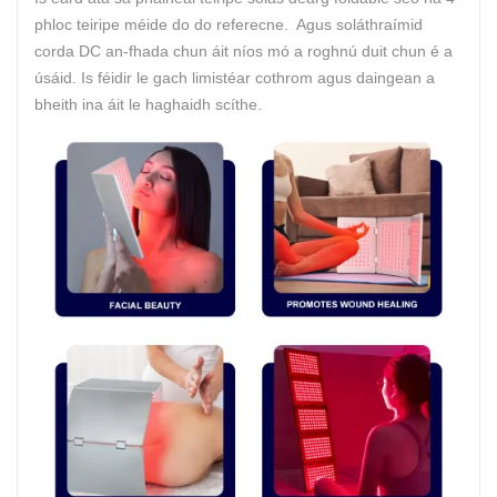
phloc teiripe méide do do referecne. Agus soláthraímid
corda DC an-fhada chun áit níos mó a roghnú duit chun é a
úsáid. Is féidir le gach limistéar cothrom agus daingean a
bheith ina áit le haghaidh scíthe.