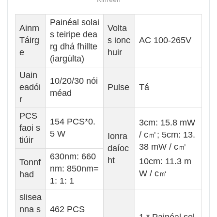
Painéal solai
Ainm
Volta
s teiripe dea
Táirg
s ionc
AC 100-265V
rg dhá fhillte
e
huir
(iargúlta)
Uain
10/20/30 nói
eadói
Pulse
Tá
méad
r
PCS
154 PCS*0.
3cm: 15.8 mW
faoi s
5 W
/ c㎡; 5cm: 13.
Ionra
tiúir
38 mW / c㎡
daíoc
630nm: 660
ht
10cm: 11.3 m
Tonnf
nm: 850nm=
W / c㎡
had
1: 1: 1
slisea
nna s
462 PCS
1 * Painéal sol