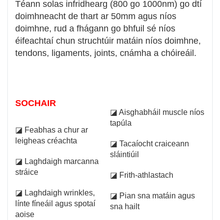
Téann solas infridhearg (800 go 1000nm) go dtí
doimhneacht de thart ar 50mm agus níos
doimhne, rud a fhágann go bhfuil sé níos
éifeachtaí chun struchtúir matáin níos doimhne,
tendons, ligaments, joints, cnámha a chóireáil.
SOCHAIR
◪ Aisghabháil muscle níos
tapúla
◪ Feabhas a chur ar
leigheas créachta
◪ Tacaíocht craiceann
sláintiúil
◪ Laghdaigh marcanna
stráice
◪ Frith-athlastach
◪ Laghdaigh wrinkles,
◪ Pian sna matáin agus
línte fíneáil agus spotaí
sna hailt
aoise