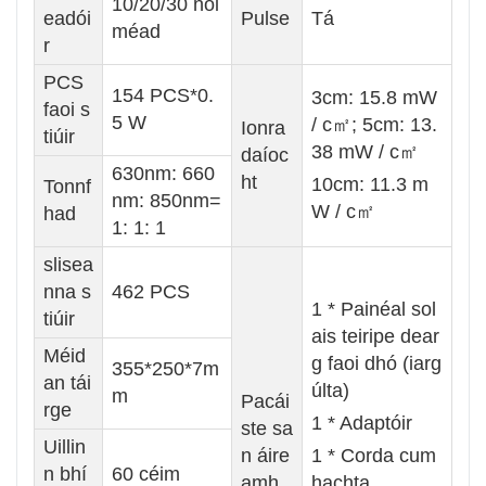
10/20/30 nói
eadói
Pulse
Tá
méad
r
PCS
154 PCS*0.
3cm: 15.8 mW
faoi s
5 W
/ c㎡; 5cm: 13.
Ionra
tiúir
38 mW / c㎡
daíoc
630nm: 660
ht
10cm: 11.3 m
Tonnf
nm: 850nm=
W / c㎡
had
1: 1: 1
slisea
nna s
462 PCS
1 * Painéal sol
tiúir
ais teiripe dear
Méid
g faoi dhó (iarg
355*250*7m
an tái
últa)
m
Pacái
rge
1 * Adaptóir
ste sa
Uillin
n áire
1 * Corda cum
n bhí
60 céim
amh
hachta