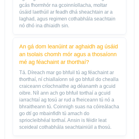
gcás fhormhór na gcoinníollacha, moltar
úsáid laethúil ar feadh dhá sheachtain ar a
laghad, agus regimen cothabhála seachtain
nó dhó ina dhiaidh sin.
An gá dom leanúint ar aghaidh ag úsáid
an tsolais chomh mór agus a thosaíonn
mé ag féachaint ar thorthaí?
Tá. Díreach mar go bhfuil tú ag féachaint ar
thorthaí, ní chiallaíonn sé go bhfuil do chealla
craiceann críochnaithe ag déanamh a gcuid
oibre. Níl ann ach go bhfuil torthaí a gcuid
iarrachtaí ag tosú ar rud a fheiceann tú nó a
bhraitheann tú. Coinnigh suas na cóireálacha
go dtí go mbainfidh tú amach do
spriocleibhéal torthaí. Ansin is féidir leat
sceideal cothabhála seachtainiúil a thosú.