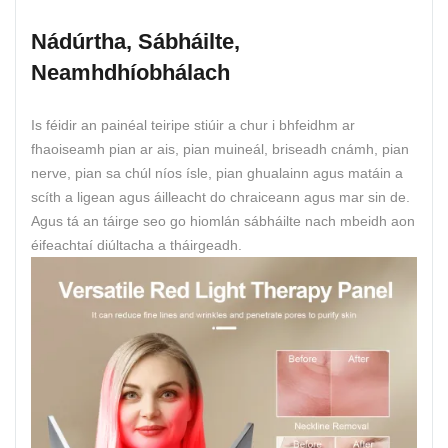
Nádúrtha, Sábháilte,
Neamhdhíobhálach
Is féidir an painéal teiripe stiúir a chur i bhfeidhm ar
fhaoiseamh pian ar ais, pian muineál, briseadh cnámh, pian
nerve, pian sa chúl níos ísle, pian ghualainn agus matáin a
scíth a ligean agus áilleacht do chraiceann agus mar sin de.
Agus tá an táirge seo go hiomlán sábháilte nach mbeidh aon
éifeachtaí diúltacha a tháirgeadh.