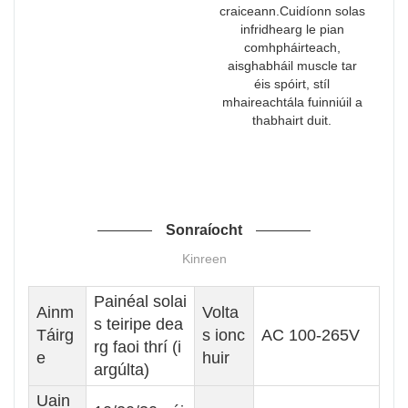
craiceann.Cuidíonn solas
infridhearg le pian
comhpháirteach,
aisghabháil muscle tar
éis spóirt, stíl
mhaireachtála fuinniúil a
thabhairt duit.
Sonraíocht
Kinreen
Painéal solai
Ainm
Volta
s teiripe dea
Táirg
s ionc
AC 100-265V
rg faoi thrí (i
e
huir
argúlta)
Uain