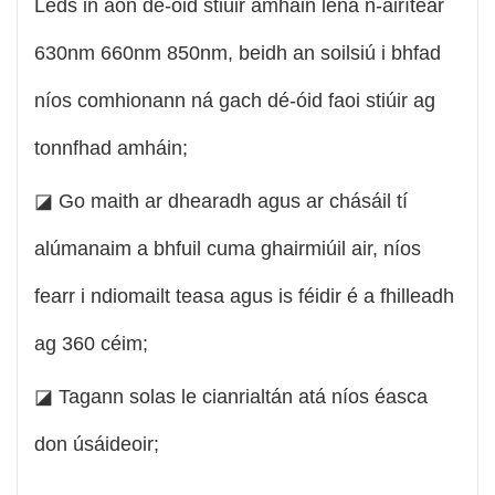
Leds in aon dé-óid stiúir amháin lena n-áirítear
630nm 660nm 850nm, beidh an soilsiú i bhfad
níos comhionann ná gach dé-óid faoi stiúir ag
tonnfhad amháin;
◪ Go maith ar dhearadh agus ar chásáil tí
alúmanaim a bhfuil cuma ghairmiúil air, níos
fearr i ndiomailt teasa agus is féidir é a fhilleadh
ag 360 céim;
◪ Tagann solas le cianrialtán atá níos éasca
don úsáideoir;