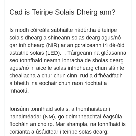
Cad is Teiripe Solais Dheirg ann?
Is modh cóireála sábháilte nádúrtha é teiripe
solais dhearg a shineann solas dearg agus/nó
gar infridhearg (NIR) ar an gcraiceann trí dé-óid
astaithe solais (LED). . Táirgeann na gléasanna
seo tonnfhaid neamh-ionracha de sholas dearg
agus/nó in aice le solas infridhearg chun sláinte
cheallacha a chur chun cinn, rud a d’fhéadfadh
a bheith ina eochair chun raon riochtaí a
mhaolú.
Ionsúnn tonnfhaid solais, a thomhaistear i
nanaiméadar (NM), go doimhneachtaí éagsúla
fíocháin an choirp. Mar shampla, na tonnfhaid is
coitianta a úsáidtear i teiripe solas dearg: