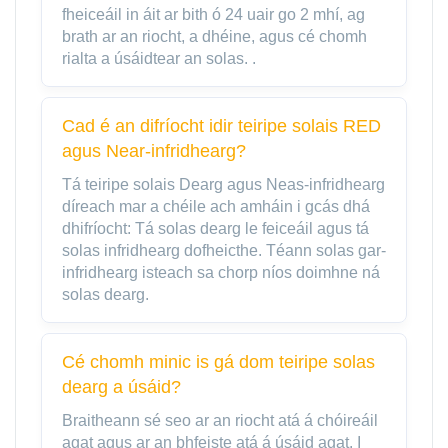
fheiceáil in áit ar bith ó 24 uair go 2 mhí, ag
brath ar an riocht, a dhéine, agus cé chomh
rialta a úsáidtear an solas. .
Cad é an difríocht idir teiripe solais RED
agus Near-infridhearg?
Tá teiripe solais Dearg agus Neas-infridhearg
díreach mar a chéile ach amháin i gcás dhá
dhifríocht: Tá solas dearg le feiceáil agus tá
solas infridhearg dofheicthe. Téann solas gar-
infridhearg isteach sa chorp níos doimhne ná
solas dearg.
Cé chomh minic is gá dom teiripe solas
dearg a úsáid?
Braitheann sé seo ar an riocht atá á chóireáil
agat agus ar an bhfeiste atá á úsáid agat. I