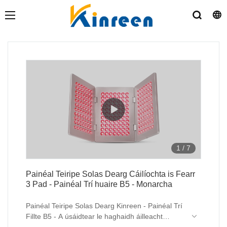
1
/
7
Painéal Teiripe Solas Dearg Cáilíochta is Fearr
3 Pad - Painéal Trí huaire B5 - Monarcha
Painéal Teiripe Solas Dearg Kinreen - Painéal Trí
Fillte B5 - A úsáidtear le haghaidh áilleacht
craiceann agus faoiseamh pian.
Sa físeán seo, is féidir leat ár bpainéal teiripe