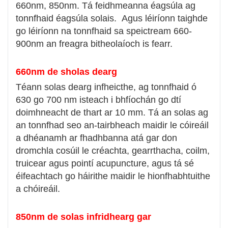
660nm, 850nm. Tá feidhmeanna éagsúla ag
tonnfhaid éagsúla solais. Agus léiríonn taighde
go léiríonn na tonnfhaid sa speictream 660-
900nm an freagra bitheolaíoch is fearr.
660nm de sholas dearg
Téann solas dearg infheicthe, ag tonnfhaid ó
630 go 700 nm isteach i bhfíochán go dtí
doimhneacht de thart ar 10 mm. Tá an solas ag
an tonnfhad seo an-tairbheach maidir le cóireáil
a dhéanamh ar fhadhbanna atá gar don
dromchla cosúil le créachta, gearrthacha, coilm,
truicear agus pointí acupuncture, agus tá sé
éifeachtach go háirithe maidir le hionfhabhtuithe
a chóireáil.
850nm de solas infridhearg gar