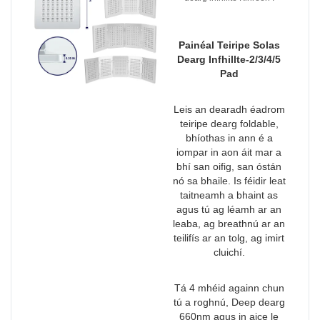
Painéal Teiripe Solas
Dearg Infhillte-2/3/4/5
Pad
Leis an dearadh éadrom
teiripe dearg foldable,
bhíothas in ann é a
iompar in aon áit mar a
bhí san oifig, san óstán
nó sa bhaile. Is féidir leat
taitneamh a bhaint as
agus tú ag léamh ar an
leaba, ag breathnú ar an
teilifís ar an tolg, ag imirt
cluichí.
Tá 4 mhéid againn chun
tú a roghnú, Deep dearg
660nm agus in aice le