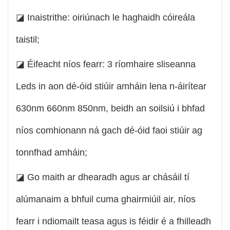
◪ Inaistrithe: oiriúnach le haghaidh cóireála
taistil;
◪ Éifeacht níos fearr: 3 ríomhaire sliseanna
Leds in aon dé-óid stiúir amháin lena n-áirítear
630nm 660nm 850nm, beidh an soilsiú i bhfad
níos comhionann ná gach dé-óid faoi stiúir ag
tonnfhad amháin;
◪ Go maith ar dhearadh agus ar chásáil tí
alúmanaim a bhfuil cuma ghairmiúil air, níos
fearr i ndiomailt teasa agus is féidir é a fhilleadh