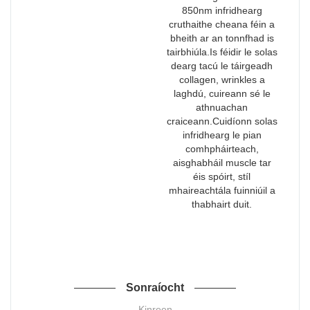
850nm infridhearg
cruthaithe cheana féin a
bheith ar an tonnfhad is
tairbhiúla.Is féidir le solas
dearg tacú le táirgeadh
collagen, wrinkles a
laghdú, cuireann sé le
athnuachan
craiceann.Cuidíonn solas
infridhearg le pian
comhpháirteach,
aisghabháil muscle tar
éis spóirt, stíl
mhaireachtála fuinniúil a
thabhairt duit.
Sonraíocht
Kinreen