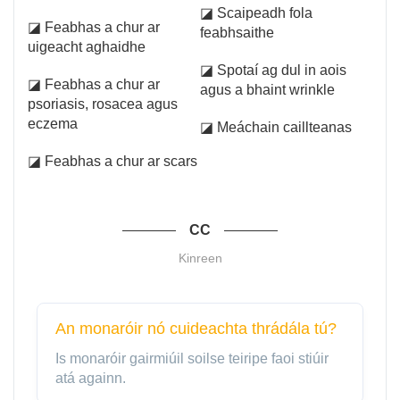
◪ Scaipeadh fola
◪ Feabhas a chur ar
feabhsaithe
uigeacht aghaidhe
◪ Spotaí ag dul in aois
◪ Feabhas a chur ar
agus a bhaint wrinkle
psoriasis, rosacea agus
eczema
◪ Meáchain caillteanas
◪ Feabhas a chur ar scars
CC
Kinreen
An monaróir nó cuideachta thrádála tú?
Is monaróir gairmiúil soilse teiripe faoi stiúir
atá againn.