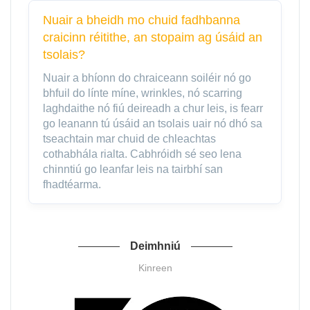
Nuair a bheidh mo chuid fadhbanna
craicinn réitithe, an stopaim ag úsáid an
tsolais?
Nuair a bhíonn do chraiceann soiléir nó go
bhfuil do línte míne, wrinkles, nó scarring
laghdaithe nó fiú deireadh a chur leis, is fearr
go leanann tú úsáid an tsolais uair nó dhó sa
tseachtain mar chuid de chleachtas
cothabhála rialta. Cabhróidh sé seo lena
chinntiú go leanfar leis na tairbhí san
fhadtéarma.
Deimhniú
Kinreen