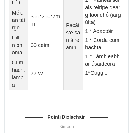
tiúir
ais teiripe dear
Méid
g faoi dhó (iarg
355*250*7m
an tái
últa)
m
Pacái
rge
1 * Adaptóir
ste sa
Uillin
n áire
1 * Corda cum
n bhí
60 céim
amh
hachta
oma
1 * Lámhleabh
Cum
ar úsáideora
hacht
1*Goggle
77 W
lamp
a
Pointí Díolacháin
Kinreen