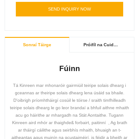
solas dearg infhillte 5 Pad a fheiceáil.
SEND INQUIRY NOW
Tá cianrialtán an ghléis ar féidir leis a bhaint
amach faoi na feidhmeanna seo a leanas :
Uaineadóir : 5 10 15 20 25 nóiméad
Pulse : 10 20 30 40 Hz
Sonraí Táirge
Próifíl na Cuideachta
Dimmable: 25% 50% 75% 100%
Dath na soilse: NIR+RED ; DEARG; NIR
Fúinn
Tá Kinreen mar mhonaróir gairmiúil teiripe solais dhearg i
gceannas ar theiripe solais dhearg lena úsáid sa bhaile.
D'oibrigh príomhtháirgí cosúil le tóirse / sraith timfhilleadh
teiripe solais dhearg le go leor brandaí a bhfuil aithne mhaith
acu go háirithe ar mhargadh na Stát Aontaithe. Tugann
Kinreen aird mhór ar thaighde& forbairt, paitinní , Ag brath
ar tháirgí cáilithe agus seirbhís mhaith, bhuaigh an t-
aitheantas agus muinín na gcustaiméirí, is féidir a bheith ar