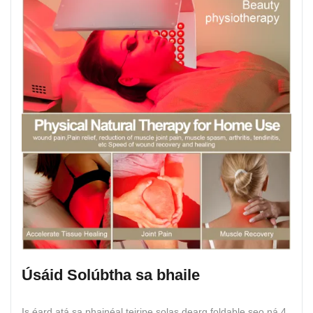
Úsáid Solúbtha sa bhaile
Is éard atá sa phainéal teiripe solas dearg foldable seo ná 4