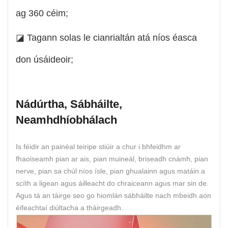
ag 360 céim;
◪ Tagann solas le cianrialtán atá níos éasca
don úsáideoir;
Nádúrtha, Sábháilte,
Neamhdhíobhálach
Is féidir an painéal teiripe stiúir a chur i bhfeidhm ar
fhaoiseamh pian ar ais, pian muineál, briseadh cnámh, pian
nerve, pian sa chúl níos ísle, pian ghualainn agus matáin a
scíth a ligean agus áilleacht do chraiceann agus mar sin de.
Agus tá an táirge seo go hiomlán sábháilte nach mbeidh aon
éifeachtaí diúltacha a tháirgeadh.