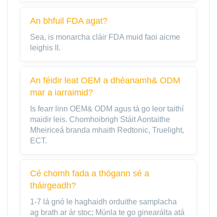
An bhfuil FDA agat?
Sea, is monarcha cláir FDA muid faoi aicme
leighis II.
An féidir leat OEM a dhéanamh& ODM
mar a iarraimid?
Is fearr linn OEM& ODM agus tá go leor taithí
maidir leis. Chomhoibrigh Stáit Aontaithe
Mheiriceá branda mhaith Redtonic, Truelight,
ECT.
Cé chomh fada a thógann sé a
tháirgeadh?
1-7 lá gnó le haghaidh orduithe samplacha
ag brath ar ár stoc; Múnla te go ginearálta atá