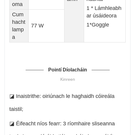
oma
1 * Lámhleabh
Cum
ar úsáideora
hacht
1*Goggle
77 W
lamp
a
Pointí Díolacháin
Kinreen
◪ Inaistrithe: oiriúnach le haghaidh cóireála
taistil;
◪ Éifeacht níos fearr: 3 ríomhaire sliseanna