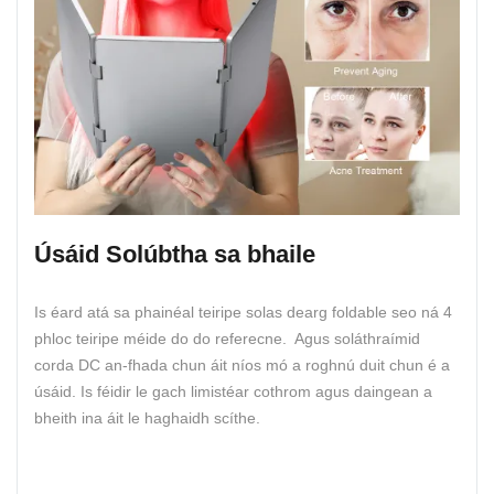
Úsáid Solúbtha sa bhaile
Is éard atá sa phainéal teiripe solas dearg foldable seo ná 4
phloc teiripe méide do do referecne. Agus soláthraímid
corda DC an-fhada chun áit níos mó a roghnú duit chun é a
úsáid. Is féidir le gach limistéar cothrom agus daingean a
bheith ina áit le haghaidh scíthe.