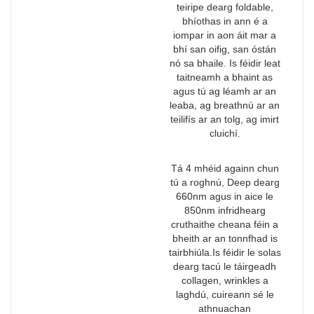
teiripe dearg foldable,
bhíothas in ann é a
iompar in aon áit mar a
bhí san oifig, san óstán
nó sa bhaile. Is féidir leat
taitneamh a bhaint as
agus tú ag léamh ar an
leaba, ag breathnú ar an
teilifís ar an tolg, ag imirt
cluichí.
Tá 4 mhéid againn chun
tú a roghnú, Deep dearg
660nm agus in aice le
850nm infridhearg
cruthaithe cheana féin a
bheith ar an tonnfhad is
tairbhiúla.Is féidir le solas
dearg tacú le táirgeadh
collagen, wrinkles a
laghdú, cuireann sé le
athnuachan