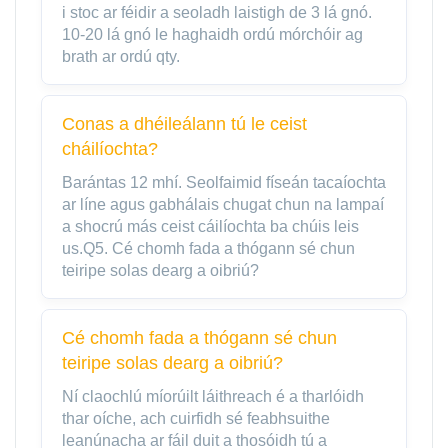
i stoc ar féidir a seoladh laistigh de 3 lá gnó.
10-20 lá gnó le haghaidh ordú mórchóir ag
brath ar ordú qty.
Conas a dhéileálann tú le ceist
cháilíochta?
Barántas 12 mhí. Seolfaimid físeán tacaíochta
ar líne agus gabhálais chugat chun na lampaí
a shocrú más ceist cáilíochta ba chúis leis
us.Q5. Cé chomh fada a thógann sé chun
teiripe solas dearg a oibriú?
Cé chomh fada a thógann sé chun
teiripe solas dearg a oibriú?
Ní claochlú míorúilt láithreach é a tharlóidh
thar oíche, ach cuirfidh sé feabhsuithe
leanúnacha ar fáil duit a thosóidh tú a