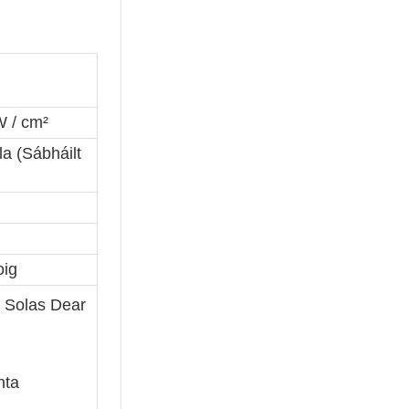
W / cm²
a (Sábháilt
oig
e Solas Dear
hta