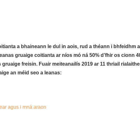
oitianta a bhaineann le dul in aois, rud a théann i bhfeidhm 
anas gruaige coitianta ar níos mó ná 50% d’fhir os cionn 40 
uaige freisin. Fuair ​​​​meiteanailís 2019 ar 11 thriail rialai
uaige an méid seo a leanas:
fear agus i mná araon