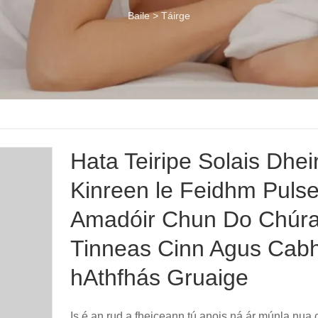
Baile
>
Táirge
Hata Teiripe Solais Dhei
Kinreen le Feidhm Puls
Amadóir Chun Do Chúr
Tinneas Cinn Agus Cabh
hAthfhás Gruaige
Is é an rud a fheiceann tú anois ná ár múnla nua c