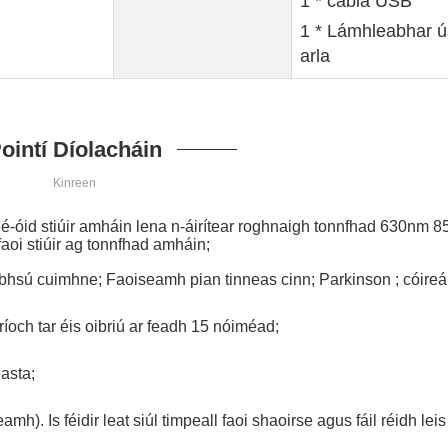
1 * cábla USB
1 * Lámhleabhar ú
arla
ointí Díolacháin
Kinreen
 dé-óid stiúir amháin lena n-áirítear roghnaigh tonnfhad 630nm
aoi stiúir ag tonnfhad amháin;
bhsú cuimhne; Faoiseamh pian tinneas cinn; Parkinson ; cóireái
och tar éis oibriú ar feadh 15 nóiméad;
easta;
mh). Is féidir leat siúl timpeall faoi shaoirse agus fáil réidh lei