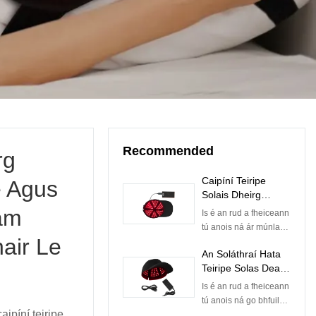
Recommended
rg
Caipíní Teiripe
e Agus
Solais Dheirg
Kinreen Trí
am
Is é an rud a fheiceann
Thonnfhad 630nm
tú anois ná ár múnla
850nm 940nm
air Le
nua caipíní teiripe
Chun Gruaige-fhás;
An Soláthraí Hata
solais dearga ag
670nm 810nm le
Teiripe Solas Dearg
déanamh tástála
haghaidh Sláinte
is Fearr
aosaithe.Déanann ár
Is é an rud a fheiceann
Inchinne
gcuid táirgí go léir
tú anois ná go bhfuil
100% tástáil aosaithe
aipíní teiripe
tástáil aosaithe á