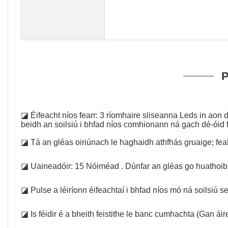
P
◪ Éifeacht níos fearr: 3 ríomhaire sliseanna Leds in aon
beidh an soilsiú i bhfad níos comhionann ná gach dé-óid f
◪ Tá an gléas oiriúnach le haghaidh athfhás gruaige; fea
◪ Uaineadóir: 15 Nóiméad . Dúnfar an gléas go huathoibrí
◪ Pulse a léiríonn éifeachtaí i bhfad níos mó ná soilsiú s
◪ Is féidir é a bheith feistithe le banc cumhachta (Gan áirea