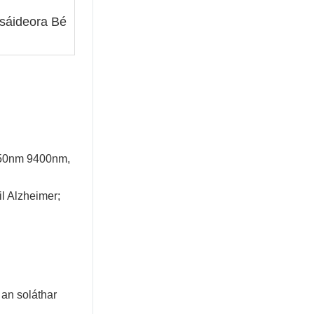
sáideora Bé
 850nm 9400nm,
l Alzheimer;
s an soláthar