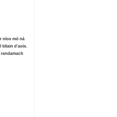
ar níos mó ná
bliain d’aois.
the randamach