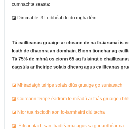
cumhachta seasta;
◪ Dimmable: 3 Leibhéal do do rogha féin.
Tá caillteanas gruaige ar cheann de na fo-iarsmaí is c
leath de dhaonra an domhain. Bíonn tionchar ag caillte
Tá 75% de mhná os cionn 65 ag fulaingt ó chaillteanas gr
éagsúla ar theiripe solais dhearg agus caillteanas gr
◪ Mhéadaigh teiripe solais dlús gruaige go suntasach
◪ Cuireann teiripe éadrom le méadú ar fhás gruaige i bh
◪ Níor tuairiscíodh aon fo-iarmhairtí diúltacha
◪ Éifeachtach san fhadtéarma agus sa ghearrthéarma