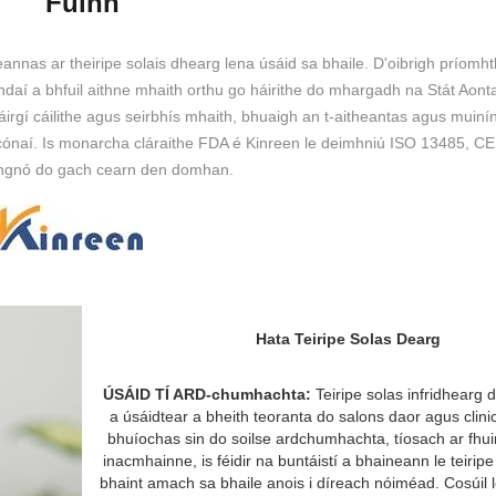
Fúinn
annas ar theiripe solais dhearg lena úsáid sa bhaile. D'oibrigh príomhth
 brandaí a bhfuil aithne mhaith orthu go háirithe do mhargadh na Stát Aon
háirgí cáilithe agus seirbhís mhaith, bhuaigh an t-aitheantas agus muiní
 i gcónaí. Is monarcha cláraithe FDA é Kinreen le deimhniú ISO 13485,
r ngnó do gach cearn den domhan.
Hata Teiripe Solas Dearg
ÚSÁID TÍ ARD-chumhachta:
Teiripe solas infridhearg 
a úsáidtear a bheith teoranta do salons daor agus clini
bhuíochas sin do soilse ardchumhachta, tíosach ar fh
inacmhainne, is féidir na buntáistí a bhaineann le teirip
bhaint amach sa bhaile anois i díreach nóiméad. Cosúil l