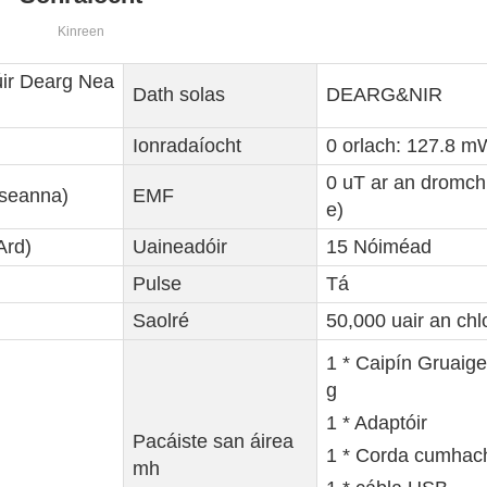
Kinreen
iúir Dearg Nea
Dath solas
DEARG&NIR
Ionradaíocht
0 orlach: 127.8 m
0 uT ar an dromchl
iseanna)
EMF
e)
Ard)
Uaineadóir
15 Nóiméad
Pulse
Tá
Saolré
50,000 uair an chl
1 * Caipín Gruaig
g
1 * Adaptóir
Pacáiste san áirea
1 * Corda cumhac
mh