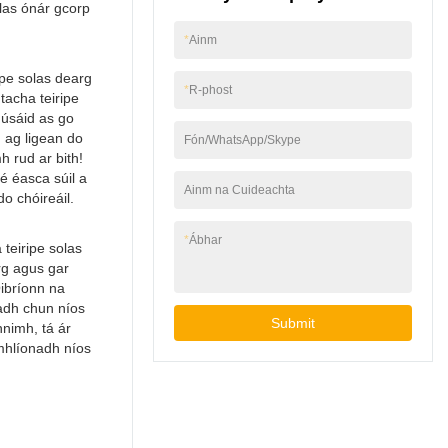
olas ónár gcorp
*
Ainm
ipe solas dearg
*
R-phost
tacha teiripe
 úsáid as go
 ag ligean do
Fón/WhatsApp/Skype
h rud ar bith!
 éasca súil a
Ainm na Cuideachta
o chóireáil.
*
Ábhar
teiripe solas
arg agus gar
Oibríonn na
gadh chun níos
Submit
nimh, tá ár
mhlíonadh níos