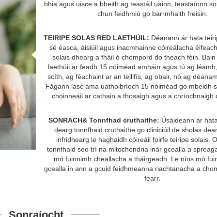
bhia agus uisce a bheith ag teastáil uainn, teastaíonn s
chun feidhmiú go barrmhaith freisin.
TEIRIPE SOLAS RED LAETHÚIL:
Déanann ár hata teir
sé éasca, áisiúil agus inacmhainne cóireálacha éifeach
solais dhearg a fháil ó chompord do theach féin. Bain
laethúil ar feadh 15 nóiméad amháin agus tú ag léamh,
scíth, ag féachaint ar an teilifís, ag obair, nó ag déanam
Fágann lasc ama uathoibríoch 15 nóiméad go mbeidh sé
choinneáil ar cathain a thosaigh agus a chríochnaigh d
SONRACH& Tonnfhad cruthaithe:
Úsáideann ár hata 
dearg tonnfhaid cruthaithe go cliniciúil de sholas de
infridhearg le haghaidh cóireáil foirfe teiripe solais. 
tonnfhaid seo trí na mitochondria inár gcealla a sprea
mó fuinnimh cheallacha a tháirgeadh. Le níos mó fuin
gcealla in ann a gcuid feidhmeanna riachtanacha a cho
fearr.
Sonraíocht