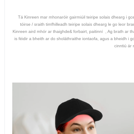
Tá Kinreen mar mhonaróir gairmiúil teiripe solais dhearg i gce
tóirse / sraith timfhilleadh teiripe solais dhearg le go leor
Kinreen aird mhór ar thaighde& forbairt, paitinní , Ag brath ar t
is féidir a bheith ar do sholáthraithe iontaofa, agus a bheidh
cinntiú á