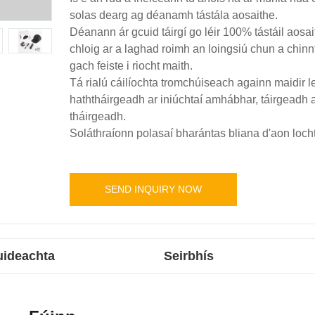
solas dearg ag déanamh tástála aosaithe.
Déanann ár gcuid táirgí go léir 100% tástáil aosai
chloig ar a laghad roimh an loingsiú chun a chinnt
gach feiste i riocht maith.
Tá rialú cáilíochta tromchúiseach againn maidir l
haththáirgeadh ar iniúchtaí amhábhar, táirgeadh a
tháirgeadh.
Soláthraíonn polasaí bharántas bliana d'aon locht
SEND INQUIRY NOW
Cuideachta
Seirbhís