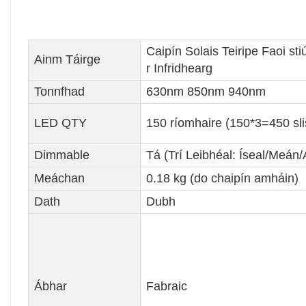
Caipín Solais Teiripe Faoi st
Ainm Táirge
r Infridhearg
Tonnfhad
630nm 850nm 940nm
LED QTY
150 ríomhaire (150*3=450 sl
Dimmable
Tá (Trí Leibhéal: Íseal/Meán/
Meáchan
0.18 kg (do chaipín amháin)
Dath
Dubh
Ábhar
Fabraic