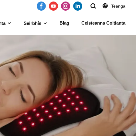
Teanga
Blag
Ceisteanna Coitianta
hta
Seirbhís