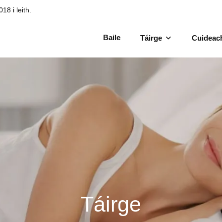
18 i leith.
Baile
Táirge
Cuideac
Táirge