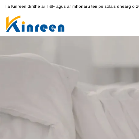
Tá Kinreen dírithe ar T&F agus ar mhonarú teiripe solais dhearg ó 20