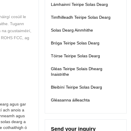
Lámhainní Teiripe Solas Dearg
agus a chríochnaigh
teiripe solais Dearg
do chóireáil.
Cáilíochta is Fearr
áirgí cosúil le
Timfhilleadh Teiripe Solas Dearg
Kinreen Ideal le
haghaidh athfhás
taithe. Tugann
gruaige, faoiseamh
Solas Dearg Ainmhithe
n na gcustaiméirí,
pian tinneas cinn, agus
 CE ROHS FCC, ag
cóireáil Alzheimer
Bróga Teiripe Solas Dearg
Monarcha, Teastas:
FDA CE ROHS SGS.
Tóirse Teiripe Solas Dearg
Gléas Teiripe Solais Dhearg
Inaistrithe
Bleibíní Teiripe Solas Dearg
Gléasanna áilleachta
dearg agus gar
cí ach anois a
uinneamh agus
e solas dearg a
e cothaithigh ó
Send your inquiry