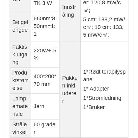
er: 120,8 mW/c
TK 3 W
Innstr
㎡;
åling
660nm:8
5 cm: 188,2 mW/
Bølgel
50nm=1:
c㎡; 10 cm: 133,
engde
1
5 mW/c㎡;
Faktis
220W+-5
k utga
%
ng
1*Rødt terapilysp
Produ
400*200*
Pakke
anel
ktstørr
70 mm
n inkl
else
1* Adapter
udere
1*Strømledning
Lamp
r
emate
Jern
1*Bruker
riale
Stråle
60 grade
vinkel
r