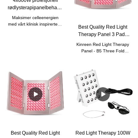
4x600W profesjonell
rødlysterapipanelbehandling
for hele kroppen med
Maksimer celleenergien
fjernkontroll og tilpasning
med vårt klinisk inspirerte 4-
Best Quality Red Light
panels røde
Therapy Panel 3 Pad -
lysterapisystem. Denne
B5 Three Fold Panel -
modulære designen er
Kinreen Red Light Therapy
Fabrikk
skjøtet fra fire medisinske
Panel - B5 Three Fold
600 W-paneler (inkludert
Panel - Brukes for
skjøtetilbehør), og gir full
hudskjønnhet og
kroppsdekning som er ideell
smertelindring.I denne
for både profesjonelle
videoen kan du se vårt 3
klinikker og hjemmebaserte
Pad sammenleggbare røde
velværeområder.
lysterapipanel.
Best Quality Red Light
Red Light Therapy 100W