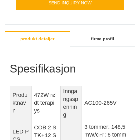
SEND INQUIRY NOW
produkt detaljer
firma profil
Spesifikasjon
Innga
Produ
472W rø
ngssp
ktnav
dt terapil
AC100-265V
ennin
n
ys
g
3 tommer: 148,5
COB 2 S
LED P
mW/c㎡; 6 tomm
TK+12 S
CS