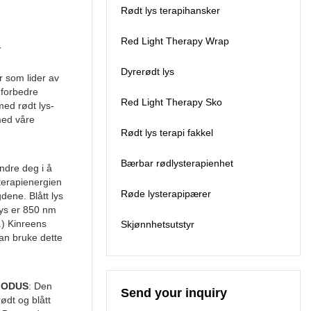
batteri og enn batteri
Rødt lys terapihansker
satt inn i torcenh
kroppen. Vennligst
Red Light Therapy Wrap
r
kontakt oss for mer
informasjon, de vil
Dyrerødt lys
komme i en annen
r som lider av
pakkeboksliste.
 forbedre
Red Light Therapy Sko
med rødt lys-
med våre
Rødt lys terapi fakkel
Bærbar rødlysterapienhet
ndre deg i å
 terapienergien
Røde lysterapipærer
dene. Blått lys
lys er 850 nm
.) Kinreens
Skjønnhetsutstyr
kan bruke dette
MODUS
: Den
Send your inquiry
ødt og blått