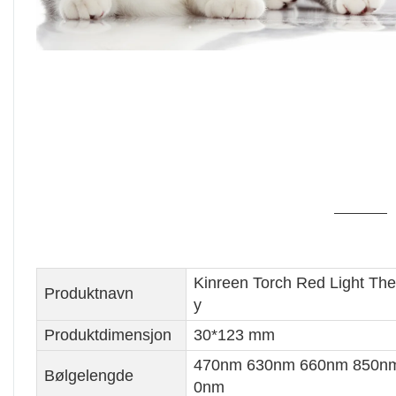
Kinreen Torch Red Light Th
Produktnavn
y
Produktdimensjon
30*123 mm
470nm 630nm 660nm 850n
Bølgelengde
0nm