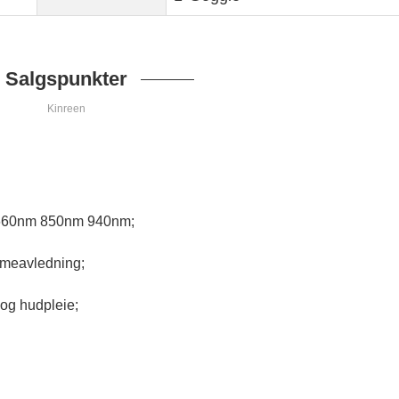
Salgspunkter
Kinreen
m 660nm 850nm 940nm;
rmeavledning;
 og hudpleie;