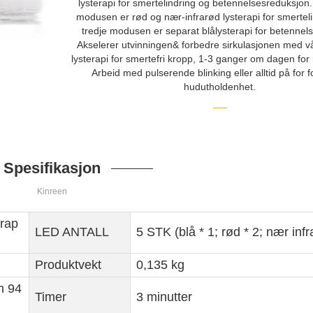
lysterapi for smertelindring og betennelsesreduksjon
modusen er rød og nær-infrarød lysterapi for smertel
tredje modusen er separat blålysterapi for betennels
Akselerer utvinningen& forbedre sirkulasjonen med vå
lysterapi for smertefri kropp, 1-3 ganger om dagen for r
Arbeid med pulserende blinking eller alltid på for fo
hudutholdenhet.
Spesifikasjon
Kinreen
erap
LED ANTALL
5 STK (blå * 1; rød * 2; nær infr
Produktvekt
0,135 kg
m 94
Timer
3 minutter