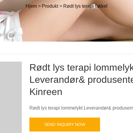
Hjem
>
Produkt
>
Rødt lys terapi fakkel
Rødt lys terapi lommelyk
Leverandør& produsente
Kinreen
Rødt lys terapi lommelykt Leverandør& produsent
SEND INQUIRY NOW