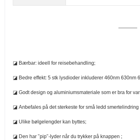
◪ Bærbar: ideell for reisebehandling;
◪ Bedre effekt: 5 stk lysdioder inkluderer 460nm 630n
◪ Godt design og aluminiumsmateriale som er bra for va
◪ Anbefales på det sterkeste for små ledd smertelindring
◪ Ulike bølgelengder kan byttes;
◪ Den har "pip"-lyder når du trykker på knappen ;