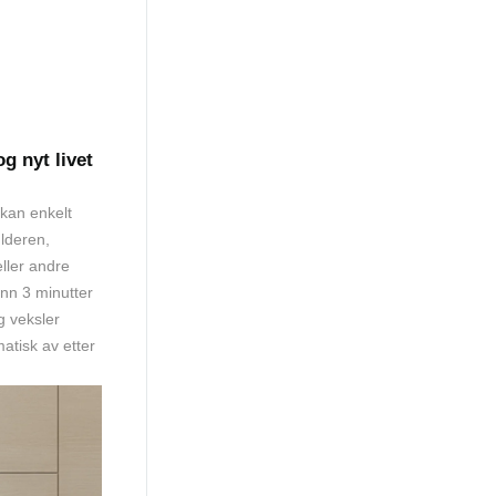
 nyt livet
 kan enkelt
lderen,
eller andre
nn 3 minutter
g veksler
atisk av etter