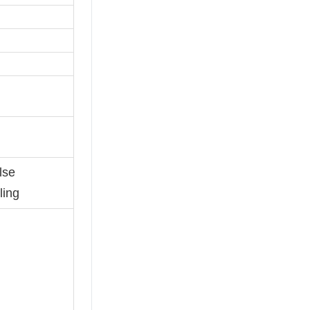
lse
ling