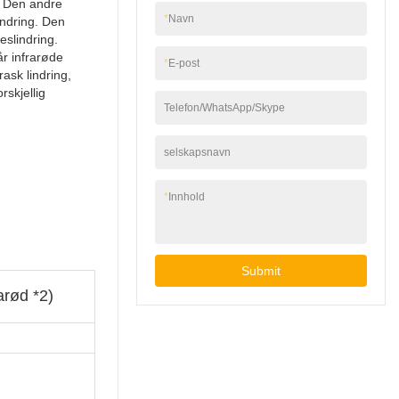
. Den andre
*
Navn
indring. Den
eslindring.
r infrarøde
*
E-post
ask lindring,
rskjellig
Telefon/WhatsApp/Skype
selskapsnavn
*
Innhold
Submit
arød *2)