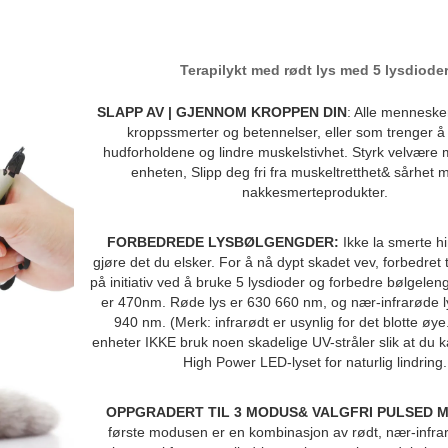
Terapilykt med rødt lys med 5 lysdiode
SLAPP AV | GJENNOM KROPPEN DIN
: Alle menneske
kroppssmerter og betennelser, eller som trenger å
hudforholdene og lindre muskelstivhet. Styrk velvære 
enheten, Slipp deg fri fra muskeltretthet& sårhet 
nakkesmerteprodukter.
FORBEDREDE LYSBØLGENGDER:
Ikke la smerte hi
gjøre det du elsker. For å nå dypt skadet vev, forbedret
på initiativ ved å bruke 5 lysdioder og forbedre bølgeleng
er 470nm. Røde lys er 630 660 nm, og nær-infrarøde 
940 nm. (Merk: infrarødt er usynlig for det blotte øye
enheter IKKE bruk noen skadelige UV-stråler slik at du 
High Power LED-lyset for naturlig lindring.
OPPGRADERT TIL 3 MODUS& VALGFRI PULSED 
første modusen er en kombinasjon av rødt, nær-infrar