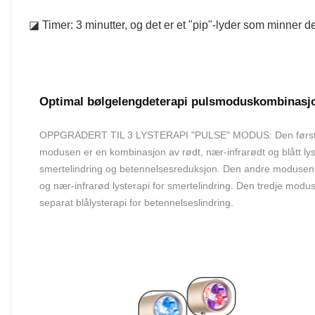
◪ Timer: 3 minutter, og det er et "pip"-lyder som minner de
Optimal bølgelengdeterapi pulsmoduskombinasj
OPPGRADERT TIL 3 LYSTERAPI "PULSE" MODUS: Den førs
modusen er en kombinasjon av rødt, nær-infrarødt og blått lys
smertelindring og betennelsesreduksjon. Den andre modusen
og nær-infrarød lysterapi for smertelindring. Den tredje modu
separat blålysterapi for betennelseslindring.