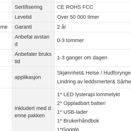
Sertifisering
CE ROHS FCC
Levetid
Over 50 000 timer
mme
Garanti
2 år
Anbefal avstan
0-3 tommer
d
Anbefaler bruks
1-3 ganger om dagen
tid
Skjønnhet& Helse / Hudforynge
applikasjon
Lindring av leddsmerter& Sårhe
1* LED lysterapi lommelykt
2* Oppladbart batteri
Inkludert med d
1* USB-lader
enne pakken
1* Brukerhåndbok
1*Goggle