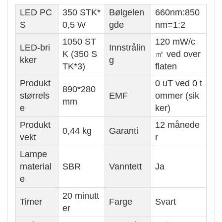
LED PC
350 STK*
Bølgelen
660nm:850
S
0,5 W
gde
nm=1:2
1050 ST
120 mW/c
LED-bri
Innstrålin
K (350 S
㎡ ved over
kker
g
TK*3)
flaten
Produkt
0 uT ved 0 t
890*280
størrels
EMF
ommer (sik
mm
e
ker)
Produkt
12 månede
0,44 kg
Garanti
vekt
r
Lampe
material
SBR
Vanntett
Ja
e
20 minutt
Timer
Farge
Svart
er