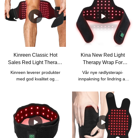
Kinreen Classic Hot
Kina New Red Light
Sales Red Light Therapy
Therapy Wrap For
Wrap med stropp for
Skulder Pain Relief
Kinreen leverer produkter
Vår nye rødlysterapi-
smertelindring -
Manufacturers - Kinreen
med god kvalitet og
innpakning for lindring av
Fabrikkpris
kostnadseffektive
skuldersmerter.
tjenester.Vi aksepterer alle
slags tilpassede tjenester,
inkludert
logo/boks/manuell/bølgelengdetilpasning.For
vår klassiske rødlysterapi-
innpakning har vi tre stiler
som referanse.Vi leverer
også versjon med innebygd