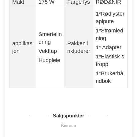
Makt
175 W
Farge lys
RØD&NIR
1*Rødlyster
apipute
1*Strømled
Smertelin
ning
dring
applikas
Pakken i
1* Adapter
jon
Vekttap
nkluderer
1*Elastisk s
Hudpleie
tropp
1*Brukerhå
ndbok
Salgspunkter
Kinreen