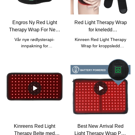
batteri.
Engros Ny Red Light
Red Light Therapy Wrap
Therapy Wrap For Neck
for kneledd
Pain Relief med god pris
Smertelindring Red Light
Vår nye rødlysterapi-
Kinreen Red Light Therapy
- Kinreen
Therapy Wand-Kinreen
innpakning for
Wrap for kroppsledd
Fabrikkpris
nakkesmerterDen er
Smertelindring med det
bærbar for de fleste å
innebygde batteriet.
bruke. Den kan brukes til
smertelindring i nakke
håndledd.Vi har en seriøs
kvalitetskontroll for både
reproduksjon på
råvareinspeksjoner,
produksjon og
etterproduksjon.Ett års
garantipolitikk sørger for
enhver defekt forårsaket av
Kinreens Red Light
Best New Arrival Red
oss.
Therapy Belte med
Light Therapy Wrap Pad