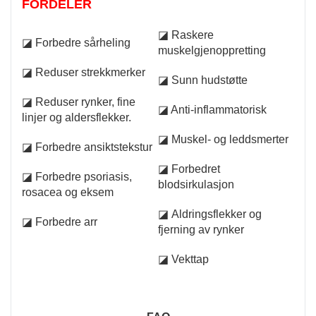
FORDELER
◪ Raskere
◪ Forbedre sårheling
muskelgjenoppretting
◪ Reduser strekkmerker
◪ Sunn hudstøtte
◪ Reduser rynker, fine
◪ Anti-inflammatorisk
linjer og aldersflekker.
◪ Muskel- og leddsmerter
◪ Forbedre ansiktstekstur
◪ Forbedret
◪ Forbedre psoriasis,
blodsirkulasjon
rosacea og eksem
◪ Aldringsflekker og
◪ Forbedre arr
fjerning av rynker
◪ Vekttap