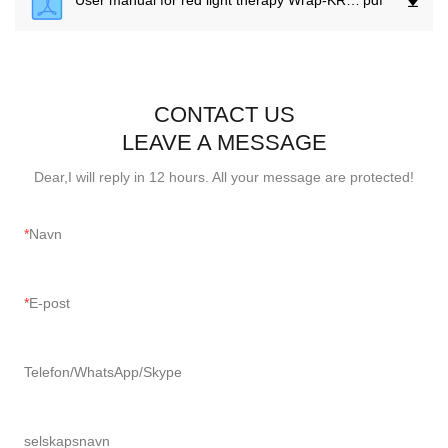
User manual for red light therapy Wrap-KR350.
pdf
CONTACT US
LEAVE A MESSAGE
Dear,I will reply in 12 hours. All your message are protected!
Navn
E-post
Telefon/WhatsApp/Skype
selskapsnavn