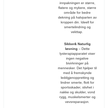
innpakningen er større,
flatere og mykere, større
område for bedre
dekning på halvparten av
kroppen din. Ideell for
smertelindring og
vekttap.
Sikker& Naturlig
løsning
– Dette
lysterapiapparatet viser
ingen negative
bivirkninger på
mennesker. Det hjelper til
med å fremskynde
leddgjenoppretting og
lindrer smerte, flott for
sportsskader, stivhet i
nakke og skulder, vond
rygg, muskelsmerter og
vevsreparasjon.