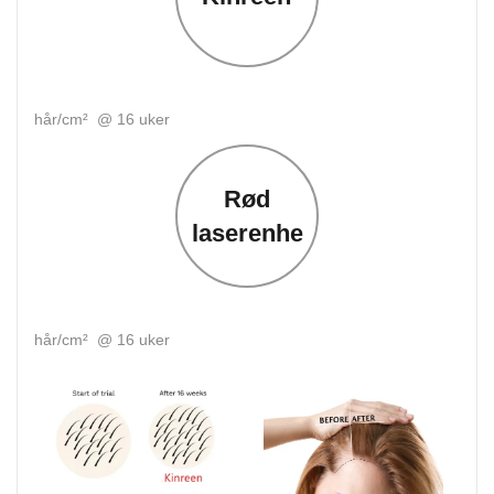
26
hår/cm² @ 16 uker
Rød
laserenhet
16
hår/cm² @ 16 uker