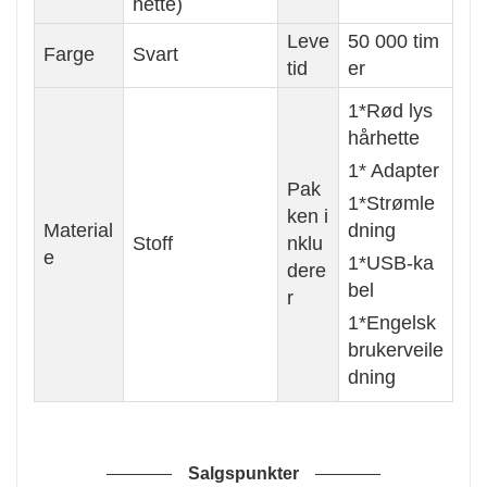
hette)
Leve
50 000 tim
Farge
Svart
tid
er
1*Rød lys
hårhette
1* Adapter
Pak
1*Strømle
ken i
Material
dning
Stoff
nklu
e
1*USB-ka
dere
bel
r
1*Engelsk
brukerveile
dning
Salgspunkter