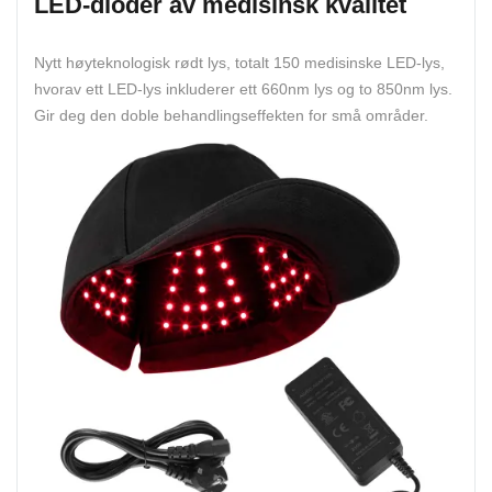
LED-dioder av medisinsk kvalitet
Nytt høyteknologisk rødt lys, totalt 150 medisinske LED-lys,
hvorav ett LED-lys inkluderer ett 660nm lys og to 850nm lys.
Gir deg den doble behandlingseffekten for små områder.