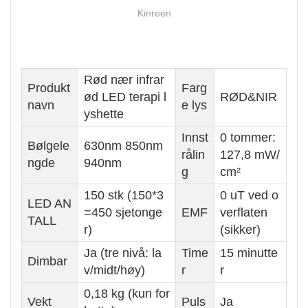
Kinreen
Rød nær infrar
Produkt
Farg
ød LED terapi l
RØD&NIR
navn
e lys
yshette
Innst
0 tommer:
Bølgele
630nm 850nm
rålin
127,8 mW/
ngde
940nm
g
cm²
150 stk (150*3
0 uT ved o
LED AN
=450 sjetonge
EMF
verflaten
TALL
r)
(sikker)
Ja (tre nivå: la
Time
15 minutte
Dimbar
v/midt/høy)
r
r
0,18 kg (kun for
Vekt
Puls
Ja