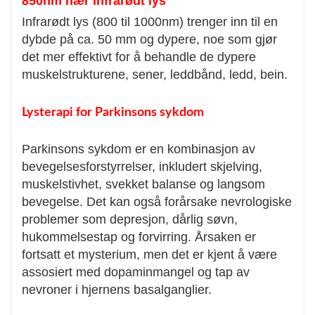
850nm nær infrarødt lys
Infrarødt lys (800 til 1000nm) trenger inn til en
dybde på ca. 50 mm og dypere, noe som gjør
det mer effektivt for å behandle de dypere
muskelstrukturene, sener, leddbånd, ledd, bein.
Lysterapi for Parkinsons sykdom
Parkinsons sykdom er en kombinasjon av
bevegelsesforstyrrelser, inkludert skjelving,
muskelstivhet, svekket balanse og langsom
bevegelse. Det kan også forårsake nevrologiske
problemer som depresjon, dårlig søvn,
hukommelsestap og forvirring. Årsaken er
fortsatt et mysterium, men det er kjent å være
assosiert med dopaminmangel og tap av
nevroner i hjernens basalganglier.