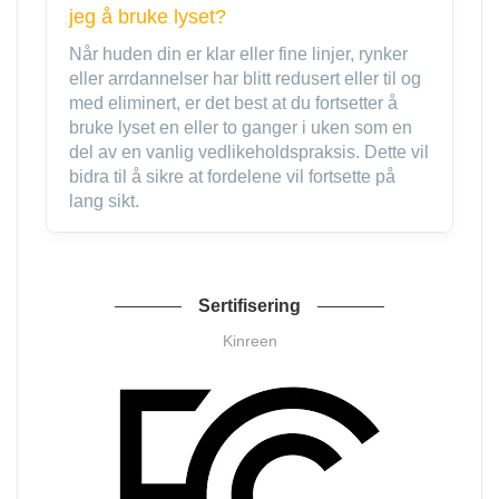
jeg å bruke lyset?
Når huden din er klar eller fine linjer, rynker
eller arrdannelser har blitt redusert eller til og
med eliminert, er det best at du fortsetter å
bruke lyset en eller to ganger i uken som en
del av en vanlig vedlikeholdspraksis. Dette vil
bidra til å sikre at fordelene vil fortsette på
lang sikt.
Sertifisering
Kinreen