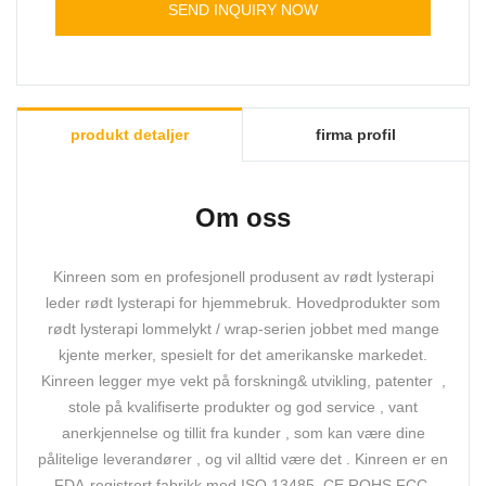
minst 8 timer før forsendelse for å sikre at hver
SEND INQUIRY NOW
enhet er i god stand.
Vi har en seriøs kvalitetskontroll for både
reproduksjon på råvareinspeksjoner, produksjon
og etterproduksjon.
Ett års garantipolitikk sørger for enhver defekt
forårsaket av oss.
produkt detaljer
firma profil
Om oss
Kinreen som en profesjonell produsent av rødt lysterapi
leder rødt lysterapi for hjemmebruk. Hovedprodukter som
rødt lysterapi lommelykt / wrap-serien jobbet med mange
kjente merker, spesielt for det amerikanske markedet.
Kinreen legger mye vekt på forskning& utvikling, patenter ,
stole på kvalifiserte produkter og god service , vant
anerkjennelse og tillit fra kunder , som kan være dine
pålitelige leverandører , og vil alltid være det . Kinreen er en
FDA-registrert fabrikk med ISO 13485, CE ROHS FCC-