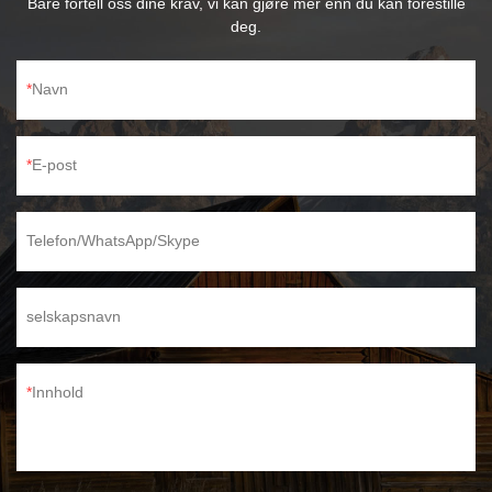
Bare fortell oss dine krav, vi kan gjøre mer enn du kan forestille
deg.
Navn
E-post
Telefon/WhatsApp/Skype
selskapsnavn
Innhold