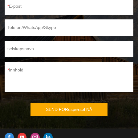
E-post
Telefon/WhatsApp/Skype
selskapsnavn
Innhold
SEND FORespørsel NÅ