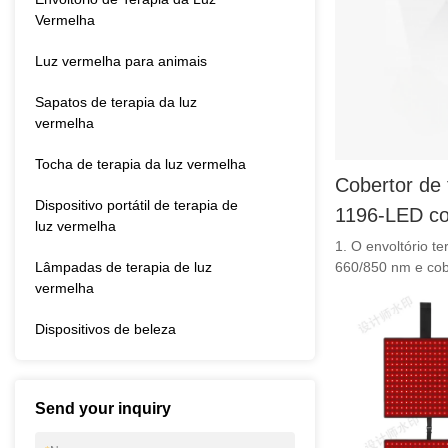
Vermelha
Luz vermelha para animais
Sapatos de terapia da luz
vermelha
Tocha de terapia da luz vermelha
Cobertor de 
Dispositivo portátil de terapia de
1196-LED c
luz vermelha
onda duplos
1. O envoltório te
Lâmpadas de terapia de luz
660/850 nm e co
modos, desi
vermelha
tratamento. Basta
uso doméstic
escolha, como o 
Dispositivos de beleza
minutos enquanto
no corpo, estimu
aumentando a cir
de enzimas antiox
Send your inquiry
fornece energia l
forma semelhante