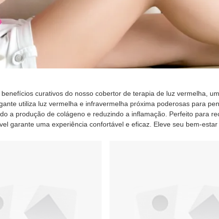
Casa
>
produtos
>
Cobertor de terapia de luz vermelha
 benefícios curativos do nosso cobertor de terapia de luz vermelha, u
gante utiliza luz vermelha e infravermelha próxima poderosas para p
do a produção de colágeno e reduzindo a inflamação. Perfeito para recu
el garante uma experiência confortável e eficaz. Eleve seu bem-esta