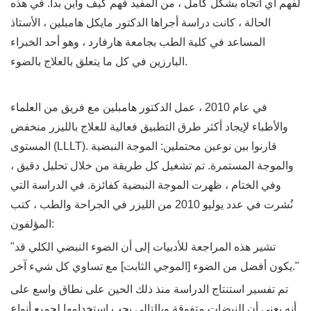
لفهم أي اتجاه بشكل كامل ، من المفيد فهم كيف وأين بدأ. في هذه
الحالة ، كانت دراسة أجراها الدكتور مايكل هامبلين ، الأستاذ
المساعد في كلية الطب بجامعة هارفارد ، وهو أحد الخبراء
البارزين في كل ما يتعلق بالعلاج بالضوء.
في عام 2010 ، عمل الدكتور هامبلين مع فريق من العلماء
والأطباء لإيجاد أكثر طرق التطبيق فعالية للعلاج بالليزر منخفض
المستوى (LLLT). قارنوا بين نوعين محتملين: الموجة النبضية
والموجة المستمرة. تم تشغيل كل طريقة من خلال تحليل دقيق ،
وفي الختام ، ظهرت الموجة النبضية كفائزة. في الدراسة التي
نُشرت في عدد يوليو 2010 من الليزر في الجراحة والطب ، كتب
المؤلفون:
"تشير هذه المراجعة للأدبيات إلى أن الضوء النبضي الكلي قد
يكون أفضل من الضوء [الموجي الثابت] مع تساوي كل شيء آخر."
تم تفسير استنتاج الدراسة منذ ذلك الحين على نطاق واسع على
أنه يعني أن النبضات متفوقة وبالتالي يجب استخدامها لجميع أنواع