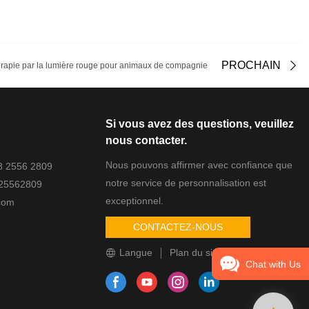
PROCHAIN
thérapie par la lumière rouge pour animaux de compagnie
Si vous avez des questions, veuillez
nous contacter.
Nous pouvons affirmer avec confiance que
88 2556 2809
notre service de personnalisation est
825562809
exceptionnel.
com
CONTACTEZ-NOUS
Langue
Plan du site
Chat with Us