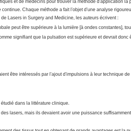
fiques et de médecins pour trouver la méthode d'application la p
e continue. Chaque méthode a fait l'objet d'une analyse rigoureu
 de Lasers in Surgery and Medicine, les auteurs écrivent :
lobale peut être supérieure à la lumière [à ondes constantes], tou
mme signifiant que la pulsation est supérieure et devrait donc ê
aient être intéressés par l'ajout d'impulsions à leur technique d
tudié dans la littérature clinique.
ent des lasers, mais ils devaient avoir une puissance suffisammen
ement des tissus tout en obtenant de grands avantages est la pul