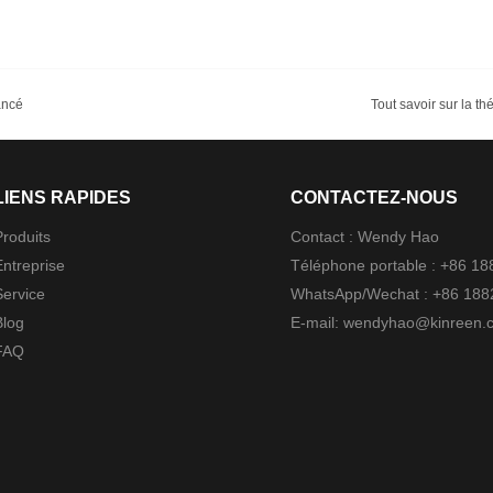
ancé
Tout savoir sur la 
LIENS RAPIDES
CONTACTEZ-NOUS
Produits
Contact : Wendy Hao
Entreprise
Téléphone portable : +86 1
Service
WhatsApp/Wechat : +86 18
Blog
E-mail:
wendyhao@kinreen.
FAQ