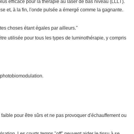
lus efficace pour la thérapie au laser de bas niveau (LLLT).
se et, à la fin, l'onde pulsée a émergé comme la gagnante.
tes choses étant égales par ailleurs."
tre utilisée pour tous les types de luminothérapie, y compris
e photobiomodulation.
t faible pour être sûrs et ne pas provoquer d'échauffement ou
sation. Les courts temps "off" peuvent aider le tissu à se