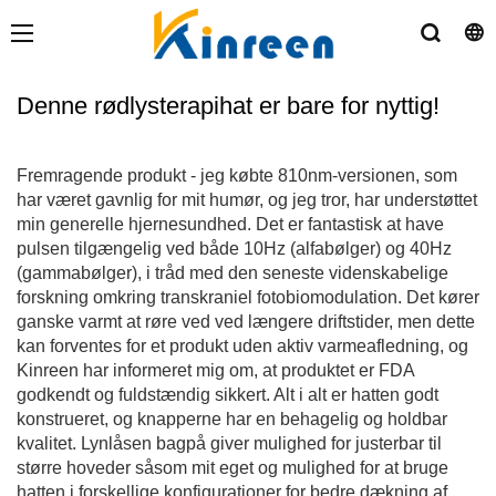
Denne rødlysterapihat er bare for nyttig!
Fremragende produkt - jeg købte 810nm-versionen, som
har været gavnlig for mit humør, og jeg tror, ​​har understøttet
min generelle hjernesundhed. Det er fantastisk at have
pulsen tilgængelig ved både 10Hz (alfabølger) og 40Hz
(gammabølger), i tråd med den seneste videnskabelige
forskning omkring transkraniel fotobiomodulation. Det kører
ganske varmt at røre ved ved længere driftstider, men dette
kan forventes for et produkt uden aktiv varmeafledning, og
Kinreen har informeret mig om, at produktet er FDA
godkendt og fuldstændig sikkert. Alt i alt er hatten godt
konstrueret, og knapperne har en behagelig og holdbar
kvalitet. Lynlåsen bagpå giver mulighed for justerbar til
større hoveder såsom mit eget og mulighed for at bruge
hatten i forskellige konfigurationer for bedre dækning af