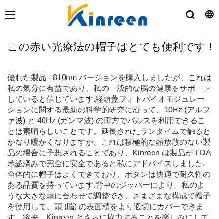
この赤い光療法の帽子はとても便利です !
優れた製品 - 810nm バージョンを購入しましたが、これは
私の気分に有益であり、私の一般的な脳の健康をサポート
していると信じています.経頭蓋フォトバイオモジュレー
ションに関する最新の科学的研究に沿って、10Hz (アルフ
ァ波) と 40Hz (ガンマ波) の両方でパルスを利用できるこ
とは素晴らしいことです。延長されたランタイムで触ると
かなり暖かくなりますが、これは積極的な熱放散のない製
品の場合に予想されることであり、Kinreen は製品が FDA
承認済みで完全に安全であると私にアドバイスしました.
全体的に帽子はよくできており、ボタンは快適で耐久性の
ある品質を持っています.背中のジッパーにより、私のよ
うな大きな頭に合わせて調整でき、さまざまな構成で帽子
を使用して、頭 (脳) の表面積をより適切にカバーできま
す。将来、Kinreen とさらに協力することを楽しみにして