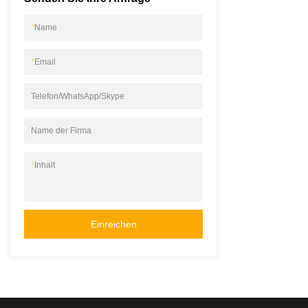
*
Name
*
Email
Telefon/WhatsApp/Skype
Name der Firma
*
Inhalt
Einreichen