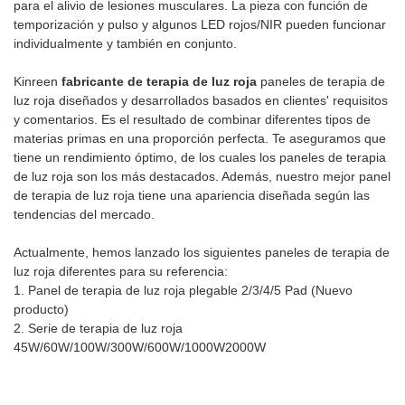
para el alivio de lesiones musculares. La pieza con función de
le permite configurar fácilmente
temporización y pulso y algunos LED rojos/NIR pueden funcionar
temporizadores de 5 a 30
individualmente y también en conjunto.
minutos, lo que garantiza
sesiones de tratamiento
Kinreen
fabricante de terapia de luz roja
paneles de terapia de
personalizadas adaptadas a
luz roja diseñados y desarrollados basados ​​en clientes' requisitos
sus necesidades. Cambie entre
y comentarios. Es el resultado de combinar diferentes tipos de
modos de pulso que van desde
materias primas en una proporción perfecta. Te aseguramos que
10 Hz a 40 Hz para disfrutar de
tiene un rendimiento óptimo, de los cuales los paneles de terapia
una experiencia de terapia
de luz roja son los más destacados. Además, nuestro mejor panel
personalizada que estimula la
de terapia de luz roja tiene una apariencia diseñada según las
actividad celular y promueve la
tendencias del mercado.
curación.La lámpara realiza
una transición perfecta entre
Actualmente, hemos lanzado los siguientes paneles de terapia de
longitudes de onda de luz roja
luz roja diferentes para su referencia:
e infrarroja, aprovechando los
1. Panel de terapia de luz roja plegable 2/3/4/5 Pad (Nuevo
beneficios únicos de cada
producto)
espectro para el
2. Serie de terapia de luz roja
rejuvenecimiento de la piel, la
45W/60W/100W/300W/600W/1000W2000W
relajación muscular y el alivio
del dolor. Con brillo ajustable
del 25% al ​​100%, puede