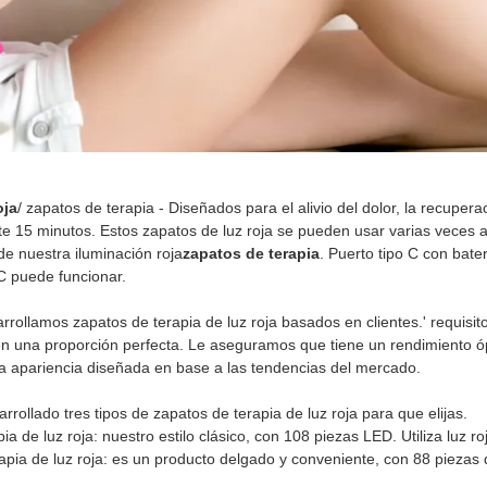
Hogar
>
Producto
>
Zapatos de terapia de luz roja
oja
/ zapatos de terapia - Diseñados para el alivio del dolor, la recupe
e 15 minutos. Estos zapatos de luz roja se pueden usar varias veces al
de nuestra iluminación roja
zapatos de terapia
. Puerto tipo C con bate
 C puede funcionar.
rollamos zapatos de terapia de luz roja basados ​​en clientes.' requisit
n una proporción perfecta. Le aseguramos que tiene un rendimiento óp
a apariencia diseñada en base a las tendencias del mercado.
rollado tres tipos de zapatos de terapia de luz roja para que elijas.
ia de luz roja: nuestro estilo clásico, con 108 piezas LED. Utiliza luz 
rapia de luz roja: es un producto delgado y conveniente, con 88 piezas 