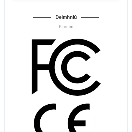
Deimhniú
Kinreen