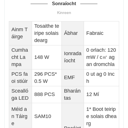
Sonraíocht
Kinreen
Tosaithe te
Ainm T
iripe solais
Ábhar
Fabraic
áirge
dearg
Cumha
0 orlach: 120
Ionrada
cht La
148 W
mW / c㎡ ag
íocht
mpa
an dromchla
PCS fa
296 PCS*
0 ut ag 0 Inc
EMF
oi stiúir
0.5 W
h
Scealló
Bharán
888 PCS
12 Mí
ga LED
tas
Méid a
1* Boot teirip
n Táirg
SAM10
e solais dhea
e
rg