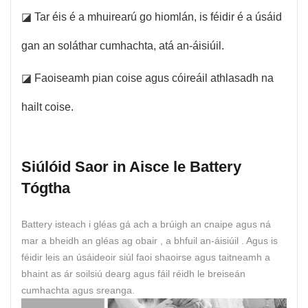
◪ Tar éis é a mhuirearú go hiomlán, is féidir é a úsáid
gan an soláthar cumhachta, atá an-áisiúil.
◪ Faoiseamh pian coise agus cóireáil athlasadh na
hailt coise.
Siúlóid Saor in Aisce le Battery
Tógtha
Battery isteach i gléas gá ach a brúigh an cnaipe agus ná
mar a bheidh an gléas ag obair , a bhfuil an-áisiúil . Agus is
féidir leis an úsáideoir siúl faoi shaoirse agus taitneamh a
bhaint as ár soilsiú dearg agus fáil réidh le breiseán
cumhachta agus sreanga.