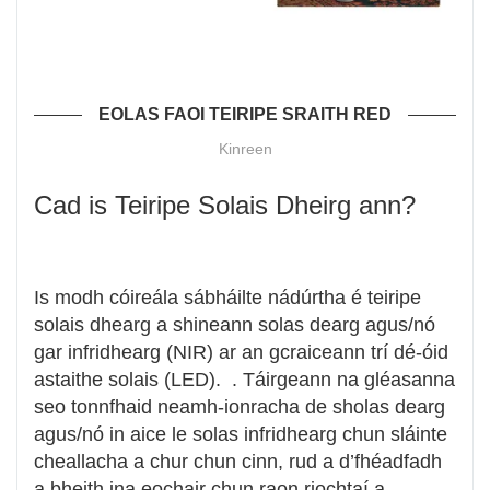
EOLAS FAOI TEIRIPE SRAITH RED
Kinreen
Cad is Teiripe Solais Dheirg ann?
Is modh cóireála sábháilte nádúrtha é teiripe
solais dhearg a shineann solas dearg agus/nó
gar infridhearg (NIR) ar an gcraiceann trí dé-óid
astaithe solais (LED). . Táirgeann na gléasanna
seo tonnfhaid neamh-ionracha de sholas dearg
agus/nó in aice le solas infridhearg chun sláinte
cheallacha a chur chun cinn, rud a d’fhéadfadh
a bheith ina eochair chun raon riochtaí a