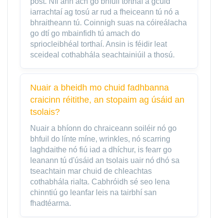
post. Níl ann ach go bhfuil torthaí a gcuid
iarrachtaí ag tosú ar rud a fheiceann tú nó a
bhraitheann tú. Coinnigh suas na cóireálacha
go dtí go mbainfidh tú amach do
spriocleibhéal torthaí. Ansin is féidir leat
sceideal cothabhála seachtainiúil a thosú.
Nuair a bheidh mo chuid fadhbanna
craicinn réitithe, an stopaim ag úsáid an
tsolais?
Nuair a bhíonn do chraiceann soiléir nó go
bhfuil do línte míne, wrinkles, nó scarring
laghdaithe nó fiú iad a dhíchur, is fearr go
leanann tú d'úsáid an tsolais uair nó dhó sa
tseachtain mar chuid de chleachtas
cothabhála rialta. Cabhróidh sé seo lena
chinntiú go leanfar leis na tairbhí san
fhadtéarma.