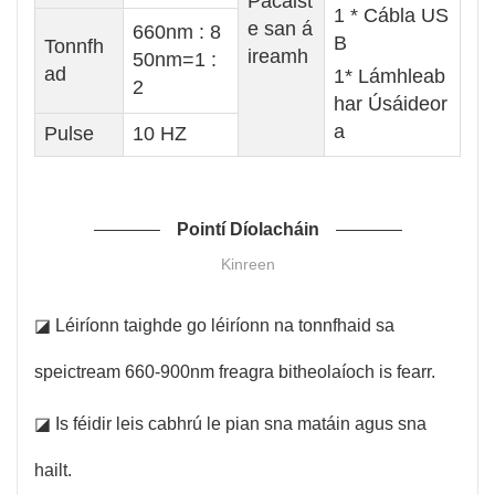
Pacáist
1 * Cábla US
e san á
660nm : 8
B
Tonnfh
ireamh
50nm=1 :
ad
1* Lámhleab
2
har Úsáideor
a
Pulse
10 HZ
Pointí Díolacháin
Kinreen
◪ Léiríonn taighde go léiríonn na tonnfhaid sa
speictream 660-900nm freagra bitheolaíoch is fearr.
◪ Is féidir leis cabhrú le pian sna matáin agus sna
hailt.