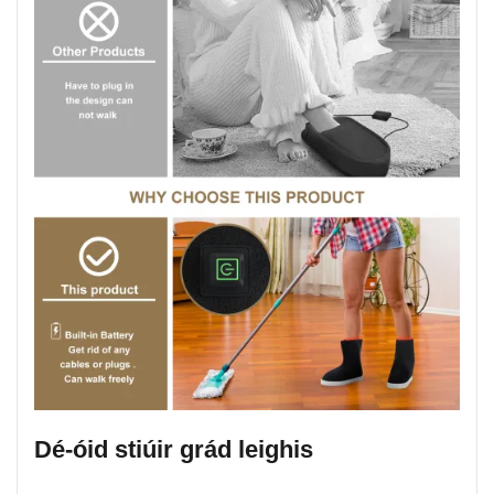
Dé-óid stiúir grád leighis