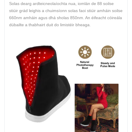
Solas dearg ardteicneolaíochta nua, iomlán de 88 soilse
stiúir grád leighis a chuimsíonn solas faoi stiúir amháin soilse
660nm amháin agus dhá sholas 850nm. An éifeacht cóireála
dúbailte a thabhairt duit do limistéir bheaga.