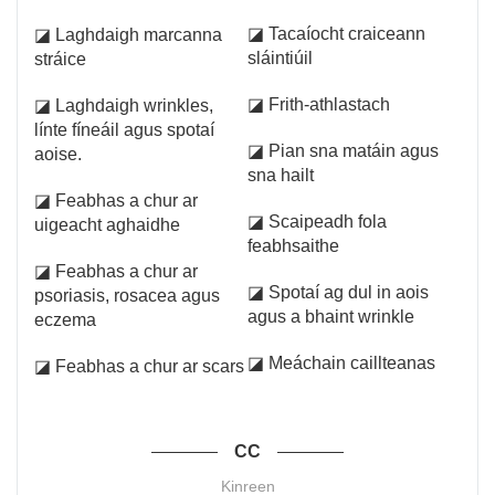
◪ Tacaíocht craiceann
◪ Laghdaigh marcanna
sláintiúil
stráice
◪ Frith-athlastach
◪ Laghdaigh wrinkles,
línte fíneáil agus spotaí
◪ Pian sna matáin agus
aoise.
sna hailt
◪ Feabhas a chur ar
◪ Scaipeadh fola
uigeacht aghaidhe
feabhsaithe
◪ Feabhas a chur ar
◪ Spotaí ag dul in aois
psoriasis, rosacea agus
agus a bhaint wrinkle
eczema
◪ Meáchain caillteanas
◪ Feabhas a chur ar scars
CC
Kinreen