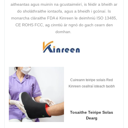
aitheantas agus muinín na gcustaiméirí, is féidir a bheith ar
do sholáthraithe iontaofa, agus a bheidh i gcónaí. Is
monarcha cláraithe FDA é Kinreen le deimhniú ISO 13485,
CE ROHS FCC, ag cinntiú ár ngnó do gach cearn den
domhan.
Cuireann teiripe solais Red
Kinreen ceallraí isteach taobh
istigh den eochaircheap atá
níos éasca le húsáid agus fáil
réidh le breiseán agus
sreanga .
Tosaithe Teiripe Solas
Dearg