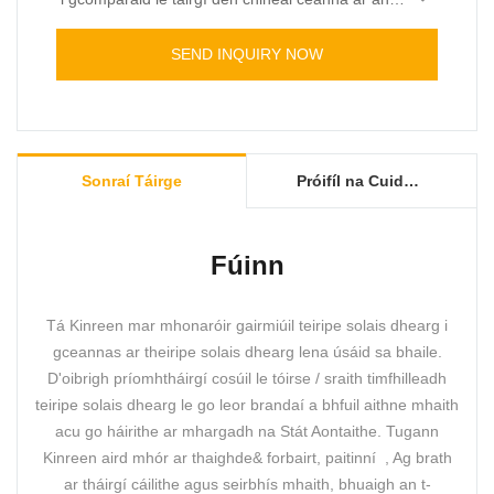
margadh, tá buntáistí inchomparáide gan íoc aige
i dtéarmaí feidhmíochta, cáilíochta, cuma, etc.,
SEND INQUIRY NOW
agus tá dea-cháil air sa mhargadh. Déanann
Kinreen achoimre ar na lochtanna a bhaineann le
táirgí san am atá caite, agus feabhsaítear iad go
leanúnach. Is féidir sonraíochtaí Red Light
Therapy Boot For Feet Toes Care a
Sonraí Táirge
Próifíl na Cuideachta
shaincheapadh de réir do riachtanas.
Fúinn
Tá Kinreen mar mhonaróir gairmiúil teiripe solais dhearg i
gceannas ar theiripe solais dhearg lena úsáid sa bhaile.
D'oibrigh príomhtháirgí cosúil le tóirse / sraith timfhilleadh
teiripe solais dhearg le go leor brandaí a bhfuil aithne mhaith
acu go háirithe ar mhargadh na Stát Aontaithe. Tugann
Kinreen aird mhór ar thaighde& forbairt, paitinní , Ag brath
ar tháirgí cáilithe agus seirbhís mhaith, bhuaigh an t-