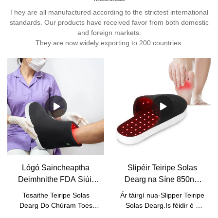
They are all manufactured according to the strictest international
standards. Our products have received favor from both domestic
and foreign markets.
They are now widely exporting to 200 countries.
Lógó Saincheaptha
Slipéir Teiripe Solas
Deimhnithe FDA Siúil
Dearg na Síne 850nm
Timpeall Monaróir
Near Solas Dearg
Tosaithe Teiripe Solas
Ár táirgí nua-Slipper Teiripe
Tosaithe Teiripe Solas
Infridhearg Déantóirí
Dearg Do Chúram Toes
Solas Dearg.Is féidir é a
Dearg | Kinreen
Cúraim Deep - Kinreen
Cosa i gcomparáid le táirgí
úsáid chun pian a mhaolú