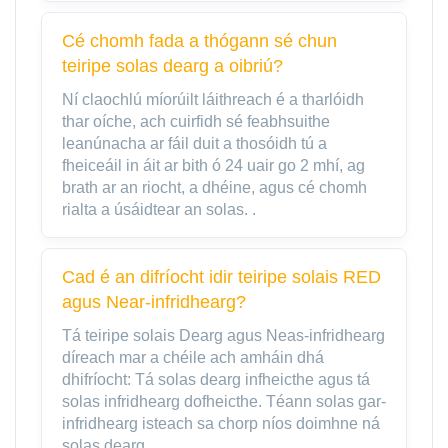
Cé chomh fada a thógann sé chun
teiripe solas dearg a oibriú?
Ní claochlú míorúilt láithreach é a tharlóidh
thar oíche, ach cuirfidh sé feabhsuithe
leanúnacha ar fáil duit a thosóidh tú a
fheiceáil in áit ar bith ó 24 uair go 2 mhí, ag
brath ar an riocht, a dhéine, agus cé chomh
rialta a úsáidtear an solas. .
Cad é an difríocht idir teiripe solais RED
agus Near-infridhearg?
Tá teiripe solais Dearg agus Neas-infridhearg
díreach mar a chéile ach amháin dhá
dhifríocht: Tá solas dearg infheicthe agus tá
solas infridhearg dofheicthe. Téann solas gar-
infridhearg isteach sa chorp níos doimhne ná
solas dearg.