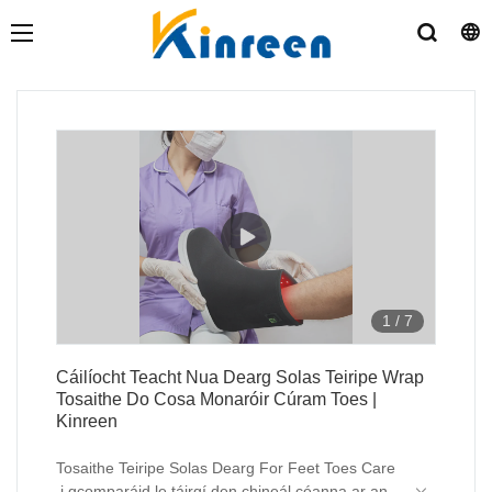
1
/
7
Cáilíocht Teacht Nua Dearg Solas Teiripe Wrap
Tosaithe Do Cosa Monaróir Cúram Toes |
Kinreen
Tosaithe Teiripe Solas Dearg For Feet Toes Care
i gcomparáid le táirgí den chineál céanna ar an