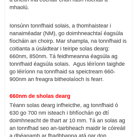
mhaolú.
Ionsúnn tonnfhaid solais, a thomhaistear i
nanaiméadar (NM), go doimhneachtaí éagsúla
fíocháin an choirp. Mar shampla, na tonnfhaid is
coitianta a úsáidtear i teiripe solas dearg:
660nm, 850nm. Tá feidhmeanna éagsúla ag
tonnfhaid éagsúla solais. Agus léiríonn taighde
go léiríonn na tonnfhaid sa speictream 660-
900nm an freagra bitheolaíoch is fearr.
660nm de sholas dearg
Téann solas dearg infheicthe, ag tonnfhaid ó
630 go 700 nm isteach i bhfíochán go dtí
doimhneacht de thart ar 10 mm. Tá an solas ag
an tonnfhad seo an-tairbheach maidir le cóireáil
a dhéanamh ar fhadhbanna atá gar don