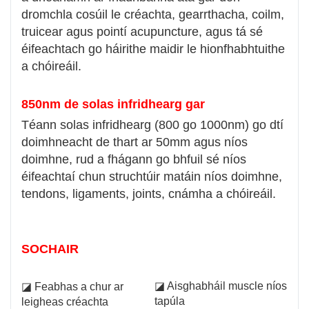
dromchla cosúil le créachta, gearrthacha, coilm,
truicear agus pointí acupuncture, agus tá sé
éifeachtach go háirithe maidir le hionfhabhtuithe
a chóireáil.
850nm de solas infridhearg gar
Téann solas infridhearg (800 go 1000nm) go dtí
doimhneacht de thart ar 50mm agus níos
doimhne, rud a fhágann go bhfuil sé níos
éifeachtaí chun struchtúir matáin níos doimhne,
tendons, ligaments, joints, cnámha a chóireáil.
SOCHAIR
◪ Aisghabháil muscle níos
◪ Feabhas a chur ar
tapúla
leigheas créachta