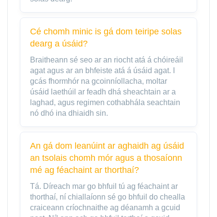
Cé chomh minic is gá dom teiripe solas
dearg a úsáid?
Braitheann sé seo ar an riocht atá á chóireáil
agat agus ar an bhfeiste atá á úsáid agat. I
gcás fhormhór na gcoinníollacha, moltar
úsáid laethúil ar feadh dhá sheachtain ar a
laghad, agus regimen cothabhála seachtain
nó dhó ina dhiaidh sin.
An gá dom leanúint ar aghaidh ag úsáid
an tsolais chomh mór agus a thosaíonn
mé ag féachaint ar thorthaí?
Tá. Díreach mar go bhfuil tú ag féachaint ar
thorthaí, ní chiallaíonn sé go bhfuil do chealla
craiceann críochnaithe ag déanamh a gcuid