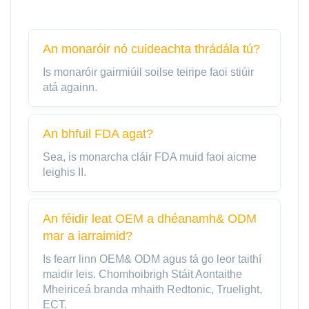
An monaróir nó cuideachta thrádála tú?
Is monaróir gairmiúil soilse teiripe faoi stiúir
atá againn.
An bhfuil FDA agat?
Sea, is monarcha cláir FDA muid faoi aicme
leighis II.
An féidir leat OEM a dhéanamh& ODM
mar a iarraimid?
Is fearr linn OEM& ODM agus tá go leor taithí
maidir leis. Chomhoibrigh Stáit Aontaithe
Mheiriceá branda mhaith Redtonic, Truelight,
ECT.