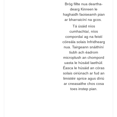
Bróg fillte nua deartha-
dearg Kinreen le
haghaidh faoiseamh pian
ar bharraicíní na gcos.
Tá úsáid níos
cumhachtaí, níos
compordaí ag na feistí
cóireála solais Infridhearg
nua. Tairgeann snáithíní
tiubh ach éadrom
microplush an chompord
uasta le húsáid laethúil.
Éasca le húsáid an córas
solais oiriúnach ar fud an
limistéir sprice agus díriú
ar cneasaithe chos cosa
toes instep pian.