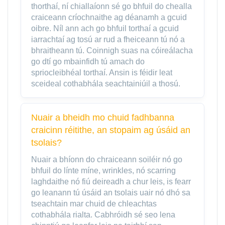
thorthaí, ní chiallaíonn sé go bhfuil do chealla
craiceann críochnaithe ag déanamh a gcuid
oibre. Níl ann ach go bhfuil torthaí a gcuid
iarrachtaí ag tosú ar rud a fheiceann tú nó a
bhraitheann tú. Coinnigh suas na cóireálacha
go dtí go mbainfidh tú amach do
spriocleibhéal torthaí. Ansin is féidir leat
sceideal cothabhála seachtainiúil a thosú.
Nuair a bheidh mo chuid fadhbanna
craicinn réitithe, an stopaim ag úsáid an
tsolais?
Nuair a bhíonn do chraiceann soiléir nó go
bhfuil do línte míne, wrinkles, nó scarring
laghdaithe nó fiú deireadh a chur leis, is fearr
go leanann tú úsáid an tsolais uair nó dhó sa
tseachtain mar chuid de chleachtas
cothabhála rialta. Cabhróidh sé seo lena