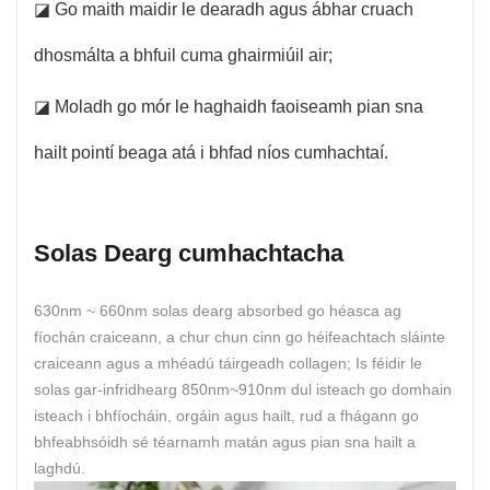
◪ Go maith maidir le dearadh agus ábhar cruach
dhosmálta a bhfuil cuma ghairmiúil air;
◪ Moladh go mór le haghaidh faoiseamh pian sna
hailt pointí beaga atá i bhfad níos cumhachtaí.
Solas Dearg cumhachtacha
630nm ~ 660nm solas dearg absorbed go héasca ag
fíochán craiceann, a chur chun cinn go héifeachtach sláinte
craiceann agus a mhéadú táirgeadh collagen; Is féidir le
solas gar-infridhearg 850nm~910nm dul isteach go domhain
isteach i bhfíocháin, orgáin agus hailt, rud a fhágann go
bhfeabhsóidh sé téarnamh matán agus pian sna hailt a
laghdú.