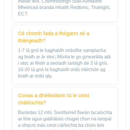
maidir leis. Chomhoibrigh Stáit Aontaithe
Mheiriceá branda mhaith Redtonic, Truelight,
ECT.
Cé chomh fada a thógann sé a
tháirgeadh?
1-7 lá gnó le haghaidh orduithe samplacha
ag brath ar ár stoc; Múnla te go ginearálta atá
i stoc ar féidir a seoladh laistigh de 3 lá gnó.
10-20 lá gnó le haghaidh ordú mórchóir ag
brath ar ordú qty.
Conas a dhéileálann tú le ceist
cháilíochta?
Barántas 12 mhí. Seolfaimid físeán tacaíochta
ar líne agus gabhálais chugat chun na lampaí
a shocrú más ceist cáilíochta ba chúis leis