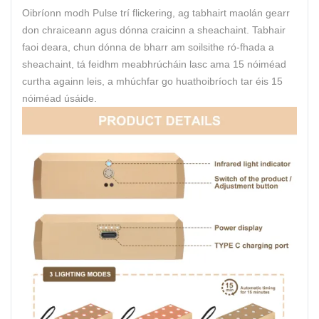
Oibríonn modh Pulse trí flickering, ag tabhairt maolán gearr
don chraiceann agus dónna craicinn a sheachaint. Tabhair
faoi deara, chun dónna de bharr am soilsithe ró-fhada a
sheachaint, tá feidhm meabhrúcháin lasc ama 15 nóiméad
curtha againn leis, a mhúchfar go huathoibríoch tar éis 15
nóiméad úsáide.