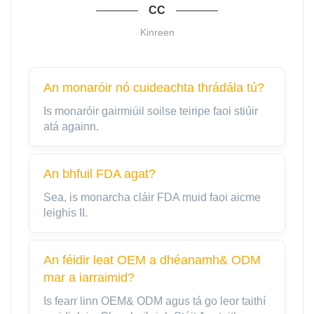
CC
Kinreen
An monaróir nó cuideachta thrádála tú?
Is monaróir gairmiúil soilse teiripe faoi stiúir
atá againn.
An bhfuil FDA agat?
Sea, is monarcha cláir FDA muid faoi aicme
leighis II.
An féidir leat OEM a dhéanamh& ODM
mar a iarraimid?
Is fearr linn OEM& ODM agus tá go leor taithí