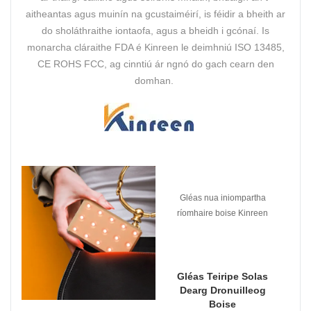
aitheantas agus muinín na gcustaiméirí, is féidir a bheith ar
do sholáthraithe iontaofa, agus a bheidh i gcónaí. Is
monarcha cláraithe FDA é Kinreen le deimhniú ISO 13485,
CE ROHS FCC, ag cinntiú ár ngnó do gach cearn den
domhan.
Gléas nua iniompartha
ríomhaire boise Kinreen
Gléas Teiripe Solas
Dearg Dronuilleog
Boise