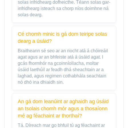
solas infridhearg dofheicthe. Téann solas gar-
infridhearg isteach sa chorp níos doimhne ná
solas dearg.
Cé chomh minic is gá dom teiripe solas
dearg a úsáid?
Braitheann sé seo ar an riocht atá á chóireáil
agat agus ar an bhfeiste atá á úsáid agat. I
gcás fhormhór na gcoinníollacha, moltar
úsáid laethúil ar feadh dhá sheachtain ar a
laghad, agus regimen cothabhála seachtain
nó dhó ina dhiaidh sin.
An gá dom leanúint ar aghaidh ag úsáid
an tsolais chomh mór agus a thosaíonn
mé ag féachaint ar thorthaí?
Tá. Díreach mar go bhfuil tú ag féachaint ar