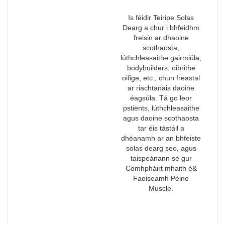
Is féidir Teiripe Solas
Dearg a chur i bhfeidhm
freisin ar dhaoine
scothaosta,
lúthchleasaithe gairmiúla,
bodybuilders, oibrithe
oifige, etc., chun freastal
ar riachtanais daoine
éagsúla. Tá go leor
pstients, lúthchleasaithe
agus daoine scothaosta
tar éis tástáil a
dhéanamh ar an bhfeiste
solas dearg seo, agus
taispeánann sé gur
Comhpháirt mhaith é&
Faoiseamh Péine
Muscle.