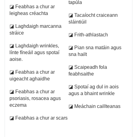
tapúla
◪ Feabhas a chur ar
leigheas créachta
◪ Tacaíocht craiceann
sláintiúil
◪ Laghdaigh marcanna
stráice
◪ Frith-athlastach
◪ Laghdaigh wrinkles,
◪ Pian sna matáin agus
línte fíneáil agus spotaí
sna hailt
aoise.
◪ Scaipeadh fola
◪ Feabhas a chur ar
feabhsaithe
uigeacht aghaidhe
◪ Spotaí ag dul in aois
◪ Feabhas a chur ar
agus a bhaint wrinkle
psoriasis, rosacea agus
eczema
◪ Meáchain caillteanas
◪ Feabhas a chur ar scars