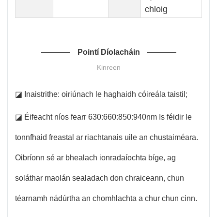
chloig
Pointí Díolacháin
Kinreen
◪ Inaistrithe: oiriúnach le haghaidh cóireála taistil;
◪ Éifeacht níos fearr 630:660:850:940nm Is féidir le
tonnfhaid freastal ar riachtanais uile an chustaiméara.
Oibríonn sé ar bhealach ionradaíochta bíge, ag
soláthar maolán sealadach don chraiceann, chun
téarnamh nádúrtha an chomhlachta a chur chun cinn.