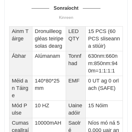
Sonraíocht
Kinreen
Ainm T
Dronuilleog
LED
15 PCS (60
áirge
gléas teiripe
QTY
PCS sliseann
solas dearg
a stiúir)
Ábhar
Alúmanam
Tonnf
630nm:660n
had
m:850nm:94
0m=1:1:1:1
Méid a
140*80*25
EMF
0 UT ag 0 orl
n Táirg
mm
ach (SAFE)
e
Mód P
10 HZ
Uaine
15 Nóim
ulse
adóir
Cumas
10000mAH
Saolr
Níos mó ná 5
ceallraí
é
0,000 uair an