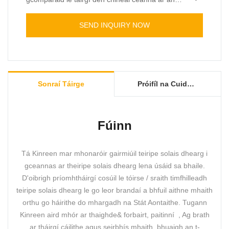
margadh, tá buntáistí incomparable gan íoc i
dtéarmaí feidhmíochta, cáilíochta, cuma, etc.,
SEND INQUIRY NOW
agus taitneamh as dea-cháil ar an margadh.
feabhsaíonn siad. Is féidir sonraíochtaí Gléas
Teiripe Solas Dearg Boise Cearnóg a
shaincheapadh de réir do riachtanas.
Sonraí Táirge
Próifíl na Cuideachta
Fúinn
Tá Kinreen mar mhonaróir gairmiúil teiripe solais dhearg i
gceannas ar theiripe solais dhearg lena úsáid sa bhaile.
D'oibrigh príomhtháirgí cosúil le tóirse / sraith timfhilleadh
teiripe solais dhearg le go leor brandaí a bhfuil aithne mhaith
orthu go háirithe do mhargadh na Stát Aontaithe. Tugann
Kinreen aird mhór ar thaighde& forbairt, paitinní , Ag brath
ar tháirgí cáilithe agus seirbhís mhaith, bhuaigh an t-