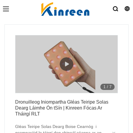
1
/
7
Dronuilleog Iniompartha Gléas Teiripe Solas
Dearg Láimhe Ón tSín | Kinreen Fócas Ar
Tháirgí RLT
Gléas Teiripe Solas Dearg Boise Cearnóg i
gcomparáid le táirgí den chineál céanna ar an