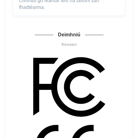
chinntiú go leanfar leis na tairbhí san
fhadtéarma.
Deimhniú
Kinreen