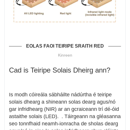
EOLAS FAOI TEIRIPE SRAITH RED
Kinreen
Cad is Teiripe Solais Dheirg ann?
Is modh cóireála sábháilte nádúrtha é teiripe
solais dhearg a shineann solas dearg agus/nó
gar infridhearg (NIR) ar an gcraiceann trí dé-óid
astaithe solais (LED). . Táirgeann na gléasanna
seo tonnfhaid neamh-ionracha de sholas dearg