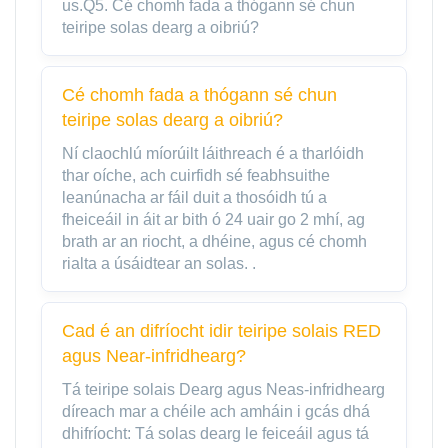
us.Q5. Cé chomh fada a thógann sé chun
teiripe solas dearg a oibriú?
Cé chomh fada a thógann sé chun
teiripe solas dearg a oibriú?
Ní claochlú míorúilt láithreach é a tharlóidh
thar oíche, ach cuirfidh sé feabhsuithe
leanúnacha ar fáil duit a thosóidh tú a
fheiceáil in áit ar bith ó 24 uair go 2 mhí, ag
brath ar an riocht, a dhéine, agus cé chomh
rialta a úsáidtear an solas. .
Cad é an difríocht idir teiripe solais RED
agus Near-infridhearg?
Tá teiripe solais Dearg agus Neas-infridhearg
díreach mar a chéile ach amháin i gcás dhá
dhifríocht: Tá solas dearg le feiceáil agus tá