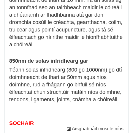
an tonnfhad seo an-tairbheach maidir le cóireáil
a dhéanamh ar fhadhbanna atá gar don
dromchla cosúil le créachta, gearrthacha, coilm,
truicear agus pointí acupuncture, agus tá sé
éifeachtach go háirithe maidir le hionfhabhtuithe
a chóireáil.
850nm de solas infridhearg gar
Téann solas infridhearg (800 go 1000nm) go dtí
doimhneacht de thart ar 50mm agus níos
doimhne, rud a fhágann go bhfuil sé níos
éifeachtaí chun struchtúir matáin níos doimhne,
tendons, ligaments, joints, cnámha a chóireáil.
SOCHAIR
◪ Aisghabháil muscle níos