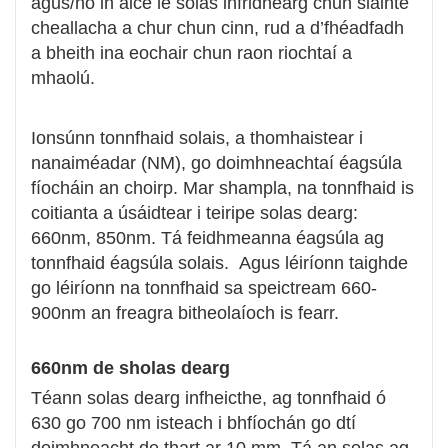
agus/nó in aice le solas infridhearg chun sláinte
cheallacha a chur chun cinn, rud a d’fhéadfadh
a bheith ina eochair chun raon riochtaí a
mhaolú.
Ionsúnn tonnfhaid solais, a thomhaistear i
nanaiméadar (NM), go doimhneachtaí éagsúla
fíocháin an choirp. Mar shampla, na tonnfhaid is
coitianta a úsáidtear i teiripe solas dearg:
660nm, 850nm. Tá feidhmeanna éagsúla ag
tonnfhaid éagsúla solais. Agus léiríonn taighde
go léiríonn na tonnfhaid sa speictream 660-
900nm an freagra bitheolaíoch is fearr.
660nm de sholas dearg
Téann solas dearg infheicthe, ag tonnfhaid ó
630 go 700 nm isteach i bhfíochán go dtí
doimhneacht de thart ar 10 mm. Tá an solas ag