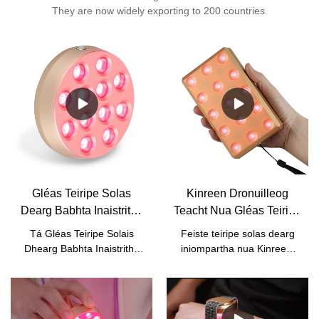
They are now widely exporting to 200 countries.
Gléas Teiripe Solas
Kinreen Dronuilleog
Dearg Babhta Inaistrithe
Teacht Nua Gléas Teiripe
Teacht Nua Do Chomh-
Solais Dheirg Inaistrithe
Tá Gléas Teiripe Solais
Feiste teiripe solas dearg
mhonaróirí Faoiseamh
Le haghaidh Faoiseamh
Dhearg Babhta Inaistrithe
iniompartha nua Kinreen.
Péine Ón tSín | Kinreen
Péine Coirp le Feidhm
Teacht Nua Le haghaidh
Inaistrithe a thabhairt leat
Faoiseamh Péine
Amadóir agus Pulse
áit ar bith!Is féidir leat
Comhpháirteach ar cheann
taitneamh a bhaint as ag
de na táirgí nua ar an
am ar bith, áit ar bith sa