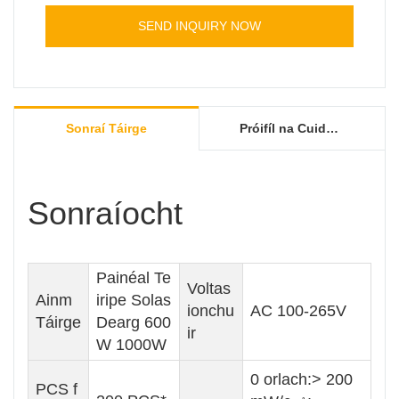
haghaidh Sláinte Craiceann Faoisimh Péine .
SEND INQUIRY NOW
Sonraí Táirge
Próifíl na Cuideachta
Sonraíocht
Painéal Te
Voltas
Ainm
iripe Solas
ionchu
AC 100-265V
Táirge
Dearg 600
ir
W 1000W
0 orlach:> 200
PCS f