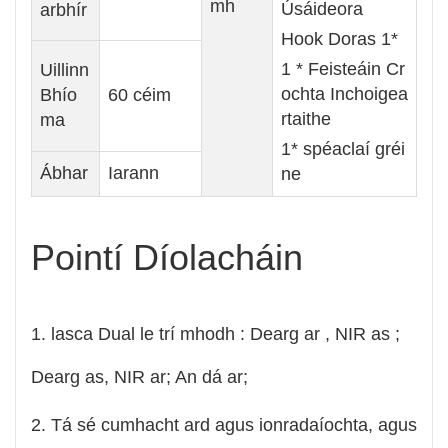
mh
Úsáideora
arbhír
Hook Doras 1*
1 * Feisteáin Cr
Uillinn
ochta Inchoigea
Bhío
60 céim
rtaithe
ma
1* spéaclaí gréi
Ábhar
Iarann
ne
Pointí Díolacháin
1. lasca Dual le trí mhodh : Dearg ar , NIR as ;
Dearg as, NIR ar; An dá ar;
2. Tá sé cumhacht ard agus ionradaíochta, agus