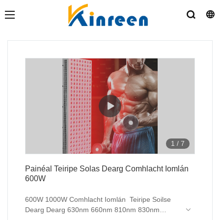
1
/
7
Painéal Teiripe Solas Dearg Comhlacht Iomlán
600W
600W 1000W Comhlacht Iomlán Teiripe Soilse
Dearg Dearg 630nm 660nm 810nm 830nm
850nm Teiripe Solas Gar Infridhearg faoi stiúir le