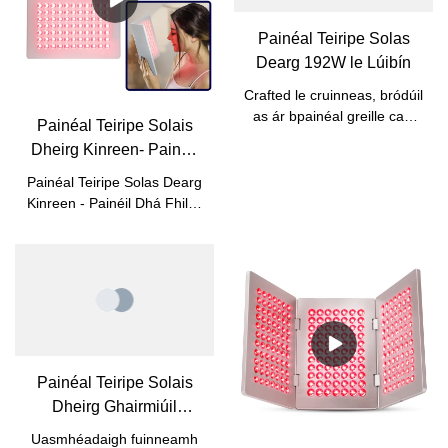
Painéal Teiripe Solas
Dearg 192W le Lúibín
Crafted le cruinneas, bródúil
as ár bpainéal greille caol
Painéal Teiripe Solais
de stiúir cumhachtach le
Dheirg Kinreen- Painéil
haghaidh clúdach
Dhá Fhillte B5 - Fócas ar
comhlacht iomlán agus
Painéal Teiripe Solas Dearg
Áilleacht Craiceann agus
buntáistí teiripeacha
Kinreen - Painéil Dhá Fhillte
domhain. Cinntíonn an
Faoiseamh Péine
B5 - Chun áilleacht do
seastán sturdy cobhsaíocht,
chraiceann agus do mhatán
agus meascann a dhearadh
comhlacht faoisimh pian.Sa
nua-aimseartha gan uaim
físeán seo, is féidir leat a
isteach in aon spás.
fheiceáil 2 Pad painéal
teiripe solas dearg foldable .
Painéal Teiripe Solais
Dheirg Ghairmiúil
4x600W le Cóireáil
Uasmhéadaigh fuinneamh