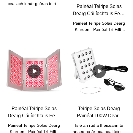
Lánchoirp le Cianrialtán
ceallach lenár gcóras teiripe
Painéal Teiripe Solas
& Saincheapadh
solais dhearg 4 phainéal atá
Dearg Cáilíochta is Fearr
spreagtha go cliniciúil.
3 Pad - Painéal Trí
Splaisithe ó cheithre
Painéal Teiripe Solas Dearg
huaire B5 - Monarcha
phainéal 600W de ghrád
Kinreen - Painéal Trí Fillte
leighis (cuirtear gabhálais
B5 - A úsáidtear le
splaisithe san áireamh),
haghaidh áilleacht
cuireann an dearadh
craiceann agus faoiseamh
modúlach seo clúdach
pian.Sa físeán seo, is féidir
lánchoirp ar fáil atá
leat ár bpainéal teiripe solas
oiriúnach do chlinicí
dearg infhillte 3 Pad a
gairmiúla agus do spásanna
fheiceáil .
folláine baile araon.
Painéal Teiripe Solas
Teiripe Solas Dearg
Dearg Cáilíochta is Fearr
Painéal 100W Dearg
3 Pad - Painéal Trí
660nm& Near Teiripe
Painéal Teiripe Solas Dearg
Is é an rud a fheiceann tú
huaire B5 - Monarcha
Solas Infridhearg 850nm
Kinreen - Painéal Trí Fillte
anseo ná ár bpainéal teiripe