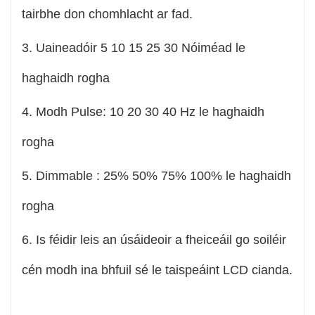
tairbhe don chomhlacht ar fad.
3. Uaineadóir 5 10 15 25 30 Nóiméad le
haghaidh rogha
4. Modh Pulse: 10 20 30 40 Hz le haghaidh
rogha
5. Dimmable : 25% 50% 75% 100% le haghaidh
rogha
6. Is féidir leis an úsáideoir a fheiceáil go soiléir
cén modh ina bhfuil sé le taispeáint LCD cianda.