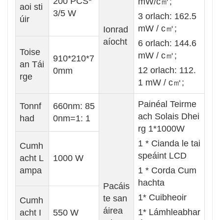
200 PCS*
mW/c㎡;
aoi sti
3/5 W
3 orlach: 162.5
úir
mW / c㎡;
Ionrad
aíocht
6 orlach: 144.6
Toise
mW / c㎡;
910*210*7
an Tái
12 orlach: 112.
0mm
rge
1 mW / c㎡;
Painéal Teirme
Tonnf
660nm: 85
ach Solais Dhei
had
0nm=1: 1
rg 1*1000W
1 * Cianda le tai
Cumh
speáint LCD
acht L
1000 W
ampa
1 * Corda Cum
hachta
Pacáis
1* Cuibheoir
te san
Cumh
áirea
1* Lámhleabhar
acht I
550 W