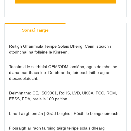
Sonraí Táirge
Réitigh Ghairmiúla Teiripe Solais Dheirg. Céim isteach i
dtodhchaí na folláine le Kinreen.
Tacaímid le seirbhísí OEM/ODM iomlána, agus deimhnithe
diana mar thaca leo. Do bhranda, foirfeachtaithe ag ár
dteicneolaíocht.
Deimhnithe: CE, ISO9001, RoHS, LVD, UKCA, FCC, RCM,
EESS, FDA, breis is 100 paitinn.
Líne Táirgí Iomlán | Grád Leighis | Réidh le Loingseoireacht
Fiosraigh ár raon fairsing táirgí teiripe solais dhearg