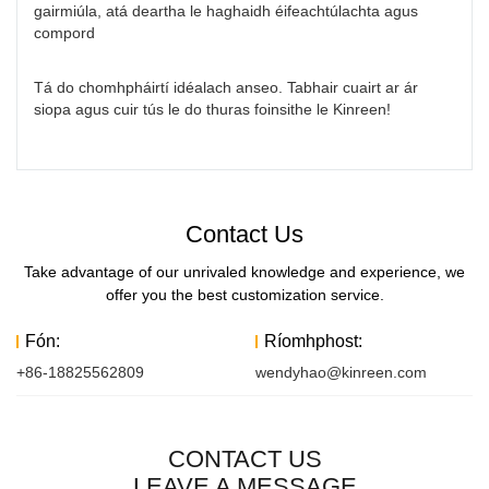
gairmiúla, atá deartha le haghaidh éifeachtúlachta agus
compord
Tá do chomhpháirtí idéalach anseo. Tabhair cuairt ar ár
siopa agus cuir tús le do thuras foinsithe le Kinreen!
Contact Us
Take advantage of our unrivaled knowledge and experience, we
offer you the best customization service.
Fón:
Ríomhphost:
+86-18825562809
wendyhao@kinreen.com
CONTACT US
LEAVE A MESSAGE