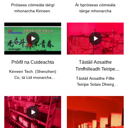
Próiseas cóimeála táirgí
Ár bpróiseas cóimeála
mhonarcha Kinreen.
táirge mhonarcha
Próifíl na Cuideachta
Tástáil Aosaithe
Timfhilleadh Teiripe
Kinreen Tech. (Shenzhen)
Solas Dearg
Co, tá Ltd monarcha
Tástáil Aosaithe Fillte
gairmiúla deimhnithe SGS
Teiripe Solais Dheirg
déantúsaíochta soilse
Monarcha Kinreen.
teiripe stiúir. Tá níos mó ná
17 mbliana taithí againn le
R& D cumais agus
bainistíocht den scoth a
ráthú táirge
ardchaighdeán.Luachanna