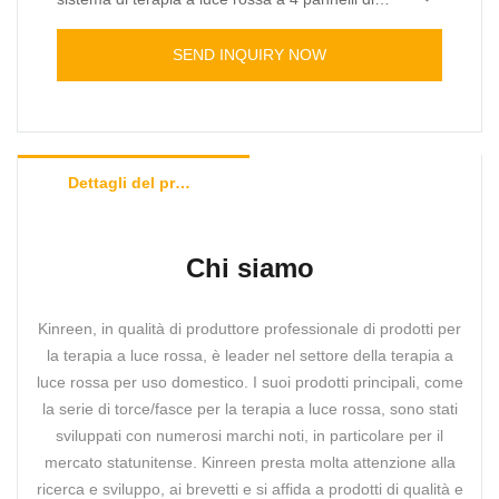
ispirazione clinica. Composto da quattro pannelli
da 600 W di qualità medicale (accessori di
SEND INQUIRY NOW
giunzione inclusi), questo design modulare offre
una copertura completa del corpo, ideale sia per
cliniche professionali che per spazi benessere
domestici.
Dettagli del prodotto
Chi siamo
Kinreen, in qualità di produttore professionale di prodotti per
la terapia a luce rossa, è leader nel settore della terapia a
luce rossa per uso domestico. I suoi prodotti principali, come
la serie di torce/fasce per la terapia a luce rossa, sono stati
sviluppati con numerosi marchi noti, in particolare per il
mercato statunitense. Kinreen presta molta attenzione alla
ricerca e sviluppo, ai brevetti e si affida a prodotti di qualità e