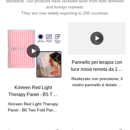
standards. Our products have received favor from both domestic
and foreign markets.
They are now widely exporting to 200 countries.
Pannello per terapia con
luce rossa remota da 192
W con staffa
Realizzato con precisione, il
nostro pannello è dotato di
Kinreen Red Light
un'elegante griglia di potenti
Therapy Panel - B5 Two
LED per una copertura
Fold Panels - Focus
completa del corpo e
Kinreen Red Light Therapy
sulla bellezza della pelle
profondi benefici terapeutici.
Panel - B5 Two Fold Panels
Il robusto supporto
e sollievo dal dolore
- Per la bellezza della pelle
garantisce stabilità, mentre
e il sollievo dal dolore delle
il suo design moderno si
articolazioni muscolari del