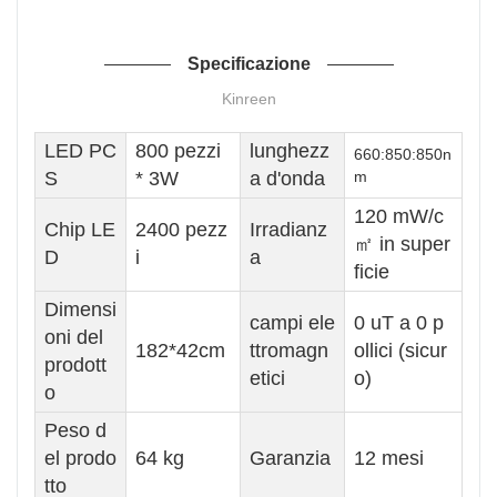
Specificazione
Kinreen
LED PC
800 pezzi
lunghezz
660:850:850n
S
* 3W
a d'onda
m
120 mW/c
Chip LE
2400 pezz
Irradianz
㎡ in super
D
i
a
ficie
Dimensi
campi ele
0 uT a 0 p
oni del
182*42cm
ttromagn
ollici (sicur
prodott
etici
o)
o
Peso d
el prodo
64 kg
Garanzia
12 mesi
tto