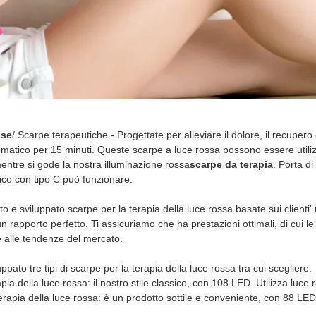
Casa
>
Prodotto
>
Scarpe per terapia della luce rossa
sse
/ Scarpe terapeutiche - Progettate per alleviare il dolore, il recupero
tico per 15 minuti. Queste scarpe a luce rossa possono essere utilizzate 
tre si gode la nostra illuminazione rossa
scarpe da terapia
. Porta di
ico con tipo C può funzionare.
 e sviluppato scarpe per la terapia della luce rossa basate sui clienti' re
n rapporto perfetto. Ti assicuriamo che ha prestazioni ottimali, di cui le 
e alle tendenze del mercato.
pato tre tipi di scarpe per la terapia della luce rossa tra cui scegliere.
pia della luce rossa: il nostro stile classico, con 108 LED. Utilizza lu
terapia della luce rossa: è un prodotto sottile e conveniente, con 88 LE