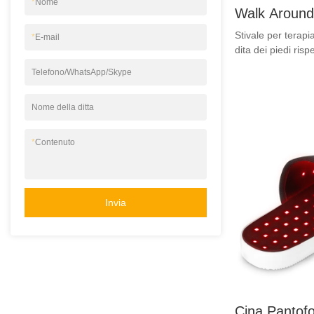
*
Nome
Walk Around 
per terapia 
Stivale per terapi
*
E-mail
dita dei piedi risp
presenta vantaggi
Telefono/WhatsApp/Skype
termini di prestaz
di una buona repu
Nome della ditta
riassume i difetti 
migliora continuam
per terapia con lu
*
Contenuto
dei piedi possono
alle vostre esige
l'aggiunta del logo
della confezione p
Invia
Cina Pantofo