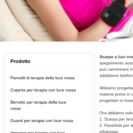
Scarpe a luci ro
Prodotto
spegnimento automa
può camminare men
adattatore telefon
Pannelli di terapia della luce rossa
Abbiamo progettato
Coperta per terapia con luce rossa
materie prime in u
progettato in bas
Berretto per terapia della luce
rossa
Ora abbiamo svilup
1. Scarpa per tera
Guanti per terapia con luce rossa
2. Pantofola per 
infrarosso.
Impacco per terapia con luce