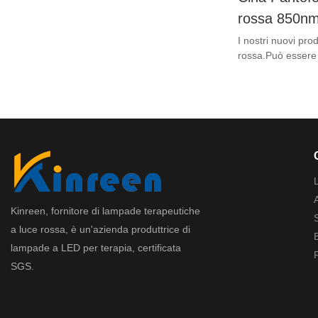
rossa 850nm 
profonde a l
I nostri nuovi prod
rossa.Può essere u
all'infraross
alle dita dei piedi
dell'infiammazione
L
Kinreen, fornitore di lampade terapeutiche
S
a luce rossa, è un'azienda produttrice di
lampade a LED per terapia, certificata
SGS.