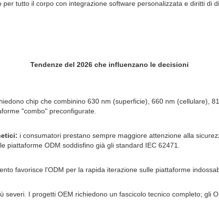
er tutto il corpo con integrazione software personalizzata e diritti di di
Tendenze del 2026 che influenzano le decisioni
 richiedono chip che combinino 630 nm (superficie), 660 nm (cellulare), 
taforme "combo" preconfigurate.
etici:
i consumatori prestano sempre maggiore attenzione alla sicurezza
e le piattaforme ODM soddisfino già gli standard IEC 62471.
nto favorisce l'ODM per la rapida iterazione sulle piattaforme indossabil
severi. I progetti OEM richiedono un fascicolo tecnico completo; gli OD