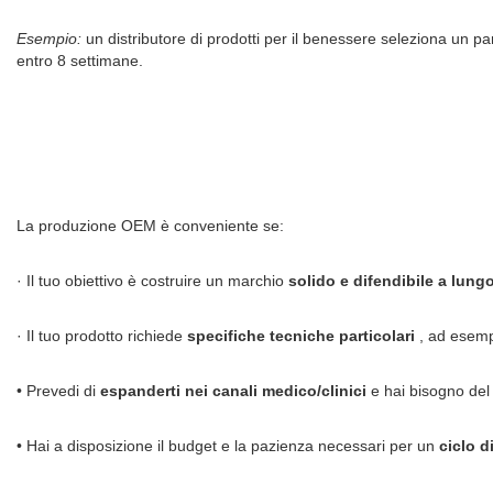
Esempio:
un distributore di prodotti per il benessere seleziona un p
entro 8 settimane.
La produzione OEM è conveniente se:
· Il tuo obiettivo è costruire un marchio
solido
e difendibile a lung
· Il tuo prodotto richiede
specifiche tecniche particolari
, ad esemp
• Prevedi di
espanderti nei
canali medico/clinici
e hai bisogno del
• Hai a disposizione il budget e la pazienza necessari per un
ciclo d