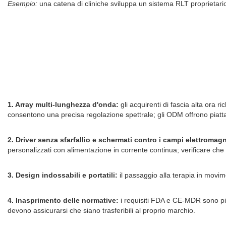
Esempio:
una catena di cliniche sviluppa un sistema RLT proprietario p
1. Array multi-lunghezza d'onda:
gli acquirenti di fascia alta ora
consentono una precisa regolazione spettrale; gli ODM offrono piat
2. Driver senza sfarfallio e schermati contro i campi elettromagn
personalizzati con alimentazione in corrente continua; verificare ch
3. Design indossabili e portatili:
il passaggio alla terapia in movime
4. Inasprimento delle normative:
i requisiti FDA e CE-MDR sono più 
devono assicurarsi che siano trasferibili al proprio marchio.