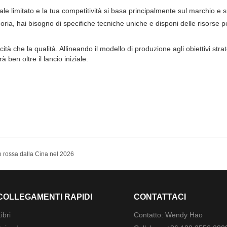
e limitato e la tua competitività si basa principalmente sul marchio e su
ia, hai bisogno di specifiche tecniche uniche e disponi delle risorse per
ità che la qualità. Allineando il modello di produzione agli obiettivi str
ben oltre il lancio iniziale.
uce rossa dalla Cina nel 2026
COLLEGAMENTI RAPIDI
CONTATTACI
ibri
Contatto: Wendy Hao