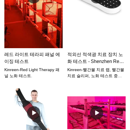
가 위험해지기 전에 이를 식별하
와 관련하여 우리는 귀하의 특정
는 데 도움이 됩니다. 우리는 모
요구에 맞게 제품을 맞춤화할 수
든 전기 부품, 배선 및 재료가 테
있는 다양한 옵션을 제공합니다.
스트를 견딜 수 있도록 보장하여
브랜드나 미적 특성에 맞는 색상
과열, 단락 또는 기타 오작동을
을 선택할 수 있는 외부 색상 맞
방지합니다.우리 회사에서는 최
춤화부터 적색광 스펙트럼 내의
고 품질의 LED Red Light
파장 미세 조정에 이르기까지 대
Therapy 제품을 제공하기 위해
상 응용 분야에 가장 효과적인
최선을 다하고 있습니다. 노화
처리를 보장합니다. 또한 회사
레드 라이트 테라피 패널 에
적외선 적색광 치료 장치 노
테스트는 고객이 웰빙 도구의 신
로고가 눈에 띄게 표시된 컬러
이징 테스트
화 테스트 - Shenzhen Red
뢰성과 효율성을 신뢰할 수 있도
박스 디자인을 포함한 맞춤형 패
Light Therapy Manufacturer
록 보장하기 위해 취하는 많은
Kinreen-Red Light Therapy 패
Kinreen-빨간불 치료 랩, 빨간불
키징 솔루션을 제공하여 브랜드
단계 중 하나일 뿐입니다. 이 엄
널 노화 테스트.
치료 슬리퍼, 노화 테스트 중인
인지도와 고객 경험을 향상시킵
격한 평가를 통과한 모든 제품을
빨간불 치료 패널.
니다.당사의 최첨단 제조 시설과
통해 우리는 개인이 자신감을 갖
숙련된 팀을 통해 가장 복잡한
고 레드 라이트 테라피의 활력을
맞춤형 요청도 처리할 수 있으므
되찾고 치유하는 힘을 받아들일
로 LED 적색광 치료 손전등이 혼
수 있도록 지원합니다.
잡한 시장에서 눈에 띌 수 있습
니다. 귀하의 고유한 요구 사항
에 대해 논의하고 귀하의 비전을
실현하려면 지금 저희에게 연락