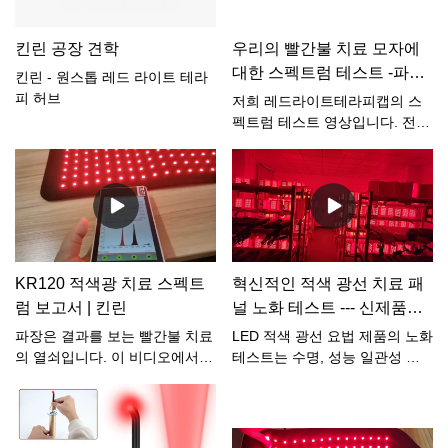
킨린 공장 견학
우리의 빨간불 치료 모자에
대한 스펙트럼 테스트 -파장:
킨린 - 원스톱 레드 라이트 테라
670nm:810nm=1:2
피 허브
저희 레드라이트테라피캡의 스
펙트럼 테스트 영상입니다. 전문
스펙트럼 테스트 장비를 사용하
여 이 한도를 테스트합니다.이
캡은 670nm 및 810nm를 사용
합니다.670nm:810nm=1:2 이
스펙트럼 비율은 뇌 건강에 좋습
니다.우리다음을 약속합니다소
비자를 위한 더 나은 적색광 치
KR120 적색광 치료 스펙트
혁신적인 적색 광선 치료 패
료 제품을 만들기 위해 가장 확
럼 보고서 | 킨린
널 노화 테스트 --- 신제품의
실한 재료를 사용합니다.
경우 3일 이상
파장은 결과를 보는 빨간불 치료
LED 적색 광선 요법 제품의 노화
의 열쇠입니다. 이 비디오에서
테스트는 수명, 성능 일관성 및
파장이 올바른 것인지 테스트하
사용자 안전을 보장하는 데 중요
는 방법에 대한 일반적인 아이디
합니다. 장기간 사용 및 환경적
어를 얻을 수 있습니다.Kinreen
스트레스를 시뮬레이션하여 시
의 KR120 적색광 치료 랩은 적
간이 지남에 따라 장치가 어떻게