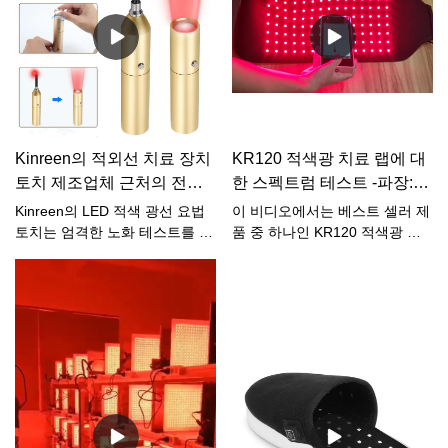
색 660nm 및 근적외선 850nm
유지되는지 평가합니다. 엄격한
와 결합됩니다. 850nm는 육안으
노화 과정을 거쳐 당사의 LED 적
로는 보이지 않지만 카메라나 야
색 광선 요법 장치는 최적의 치
간에 볼 수 있습니다. 또한 스펙
료 결과를 유지하는 것으로 입증
트럼 테스트 장비를 통해 테스트
되어 고객이 이 혁신적인 웰니스
할 수 있습니다.
기술의 모든 이점을 누릴 수 있
도록 보장합니다. Kinreen의 모
Kinreen의 적외선 치료 장치
KR120 적색광 치료 랩에 대
든 신제품은 최소 3일 동안 노화
토치 제조업체 근처의 전문
테스트를 거쳐 내구성과 수명이
한 스펙트럼 테스트 -파장:
철저히 평가됩니다. 일반 제품의
적인 5 파장
660nm:850nm=1:2
Kinreen의 LED 적색 광선 요법
이 비디오에서는 베스트 셀러 제
경우 이 엄격한 테스트는 최소 8
토치는 엄격한 노화 테스트를 거
품 중 하나인 KR120 적색광 치
시간 동안 지속됩니다. 또한, 우
쳐 내구성과 시간이 지나도 일관
료 랩에 대한 스펙트럼 테스트를
리는 모든 단일 제품이 배송 전
된 성능을 보장합니다. 이 프로
수행합니다.그것은 660nm
에 100% 노화 테스트를 거치도
세스는 확장된 사용을 시뮬레이
850nm 적색광과 근적외선 적색
록 보장하여 고객이 가장 신뢰할
션하여 배송 전에 잠재적인 문제
광을 사용합니다. 이 두 파장은
수 있고 고품질의 LED 적색 광선
를 식별하고 해결할 수 있도록
Google 제품에서 일반적으로 사
치료 장치만을 받을 수 있도록
합니다. 품질에 대한 우리의 약
용됩니다.그것은 신체 msucle 관
보장합니다. 우수성에 대한 이러
속은 모든 장치가 최고의 상태로
절 통증 완화 및 상처 치유, 체중
한 약속은 귀하에 대한 우리의
고객에게 도달하여 적색 광선 요
감소 등에 도움이 될 수 있습니
약속입니다.안전이 가장 중요하
법의 치료 이점을 제공할 준비가
다.
며 노화 테스트는 잠재적인 문제
되어 있음을 보장합니다.맞춤화