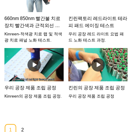
하십시오.
660nm 850nm 빨간불 치료
킨린팩토리 레드라이트 테라
장치 빨간색과 근적외선 노
피 패드 에이징 테스트
화 테스트
Kinreen-적색광 치료 랩 및 적색
우리 공장 레드 라이트 요법 패
광 치료 패널 노화 테스트.
드 노화 테스트 과정.
우리 공장 제품 조립 공정
킨린의 공장 제품 조립 공정
Kinreen의 공장 제품 조립 공정.
우리 공장 제품 조립 공정
1
2