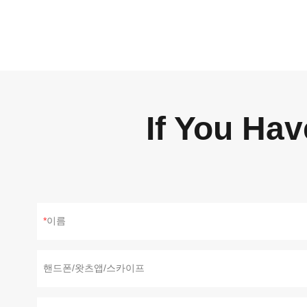
If You Ha
이름
핸드폰/왓츠앱/스카이프