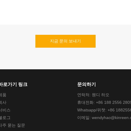
지금 문의 보내기
바로가기 링크
문의하기
제품
연락처: 웬디 하오
회사
휴대전화: +86 188 2556 280
서비스
Whatsapp/위챗: +86 188255
블로그
이메일:
wendyhao@kinreen.
자주 묻는 질문