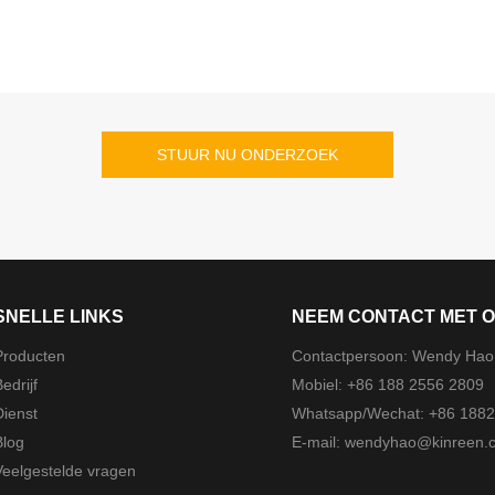
STUUR NU ONDERZOEK
SNELLE LINKS
NEEM CONTACT MET O
Producten
Contactpersoon: Wendy Hao
edrijf
Mobiel: +86 188 2556 2809
Dienst
Whatsapp/Wechat: +86 188
Blog
E-mail:
wendyhao@kinreen.
Veelgestelde vragen