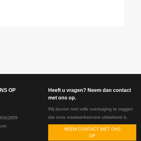
NS OP
Heeft u vragen? Neem dan contact
met ons op.
Wij durven met volle overtuiging te zeggen
dat onze maatwerkservice uitstekend is.
25562809
com
NEEM CONTACT MET ONS
OP