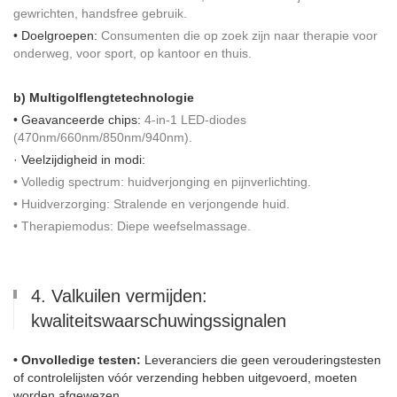
gewrichten, handsfree gebruik.
• Doelgroepen:
Consumenten die op zoek zijn naar therapie voor
onderweg, voor sport, op kantoor en thuis.
b) Multigolflengtetechnologie
• Geavanceerde chips:
4-in-1 LED-diodes
(470nm/660nm/850nm/940nm).
· Veelzijdigheid in modi:
• Volledig spectrum: huidverjonging en pijnverlichting.
• Huidverzorging: Stralende en verjongende huid.
• Therapiemodus: Diepe weefselmassage.
4. Valkuilen vermijden:
kwaliteitswaarschuwingssignalen
• Onvolledige testen:
Leveranciers die geen verouderingstesten
of controlelijsten vóór verzending hebben uitgevoerd, moeten
worden afgewezen.