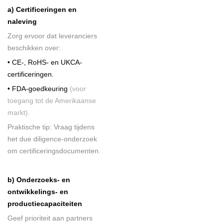
a) Certificeringen en
naleving
Zorg ervoor dat leveranciers
beschikken over:
• CE-, RoHS- en UKCA-
certificeringen.
• FDA-goedkeuring
(voor
toegang tot de Amerikaanse
markt).
Praktische tip: Vraag tijdens
het due diligence-onderzoek
om certificeringsdocumenten.
b) Onderzoeks- en
ontwikkelings- en
productiecapaciteiten
Geef prioriteit aan partners