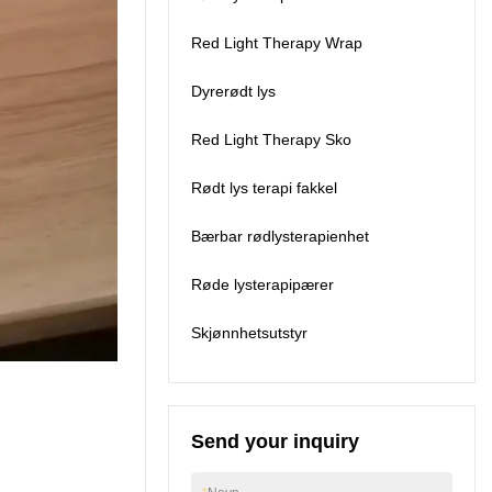
ed : Nord - Amerika ,
Europa , Oseania ;Alle
Red Light Therapy Wrap
våre produkter er FDA,
CE, ROH, Fcc godkjent
Dyrerødt lys
for virksomheter over
hele verden. Vi driver
Red Light Therapy Sko
forretninger med opptil
897 kunder fra hele
Rødt lys terapi fakkel
verden, som er fra
USA, Canada,
Bærbar rødlysterapienhet
Australia, New
Zealand, Storbritannia,
Frankrike, Tyskland,
Røde lysterapipærer
Italia, Østerrike,
Thailand, Singapore,
Skjønnhetsutstyr
Brasil, Sør-Afrika,
etc.Kinreen betaler
mye oppmerksomhet til
kundenes behov, stole
på utmerket
Send your inquiry
produktkvalitet, rimelig
pris og rask levering,