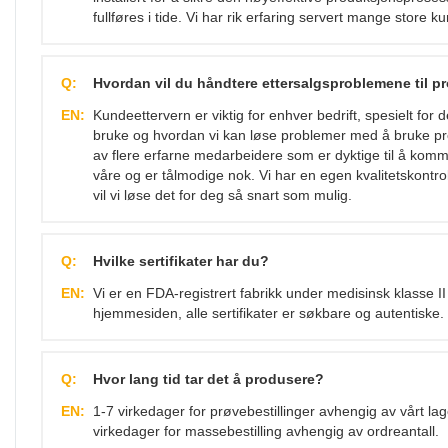
fullføres i tide. Vi har rik erfaring servert mange stor
Q:
Hvordan vil du håndtere ettersalgsproblemene til 
EN:
Kundeettervern er viktig for enhver bedrift, spesielt for 
bruke og hvordan vi kan løse problemer med å bruke prod
av flere erfarne medarbeidere som er dyktige til å komm
våre og er tålmodige nok. Vi har en egen kvalitetskontro
vil vi løse det for deg så snart som mulig.
Q:
Hvilke sertifikater har du?
EN:
Vi er en FDA-registrert fabrikk under medisinsk klasse 
hjemmesiden, alle sertifikater er søkbare og autentiske.
Q:
Hvor lang tid tar det å produsere?
EN:
1-7 virkedager for prøvebestillinger avhengig av vårt la
virkedager for massebestilling avhengig av ordreantall.