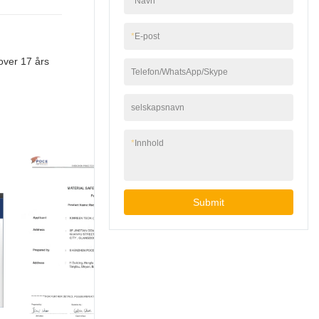
*
Navn
vant anerkjennelse og
tillit fra kundene steg
for steg, som kan være
*
E-post
din pålitelige
over 17 års
leverandør, og vil alltid
Telefon/WhatsApp/Skype
være det.Kontakt:
Wendy HaoMobil: +86
188 2556
selskapsnavn
2809Whatsapp /
Wechat : +86 188
*
Innhold
2556 2809E-
post:wendyhao@kinre
en.com
Submit