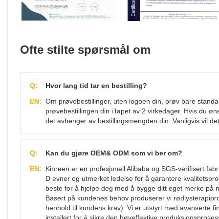
Ofte stilte spørsmål om
Q:
Hvor lang tid tar en bestilling?
EN:
Om prøvebestillinger, uten logoen din, prøv bare standa
prøvebestillingen din i løpet av 2 virkedager. Hvis du øns
det avhenger av bestillingsmengden din. Vanligvis vil det
Q:
Kan du gjøre OEM& ODM som vi ber om?
EN:
Kinreen er en profesjonell Alibaba og SGS-verifisert fa
D evner og utmerket ledelse for å garantere kvalitetspro
beste for å hjelpe deg med å bygge ditt eget merke på m
Basert på kundenes behov produserer vi rødlysterapiprod
henhold til kundens krav). Vi er utstyrt med avanserte fin
installert for å sikre den høyeffektive produksjonsprose