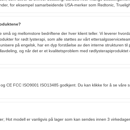
e kunder, for eksempel samarbeidende USA-merker som Redtonic, Trueligh
produktene?
de små og mellomstore bedriftene der hver klient teller. Vi leverer hvorda
ukter for rødt lysterapi, som alle støttes av vårt ettersalgsservicete
unisere på engelsk, har en dyp forståelse av den interne strukturen til
llavdeling, og når det er et kvalitetsproblem med rødlysterapiproduktet 
II og CE FCC ISO9001 ISO13485 godkjent. Du kan klikke for å se våre se
ger; Hot modell er vanligvis på lager som kan sendes innen 3 virkedage