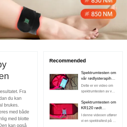
Recommended
py
Spektrumtesten om
een
vår rødlysterapihatt
- Bølgelengde:
Dette er en video om
670nm:810nm=1:2
esultatet. Fra
spektrumtesten av vår
rødlysterapihette. Vi
rdan du kan
Spektrumtesten om
bruker profesjonelt
al brukes.
KR120 rødt
utstyr for
neres med både
lysterapiomslag -
spektraltesting for å
I denne videoen utfører
lig med blotte
bølgelengde:
teste
vi en spektraltest på et
660nm:850nm=1:2
 Den kan også
denne hetten.Denne
av våre bestselgende