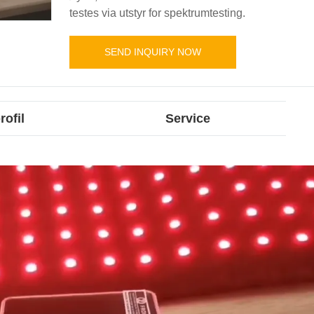
testes via utstyr for spektrumtesting.
SEND INQUIRY NOW
rofil
Service