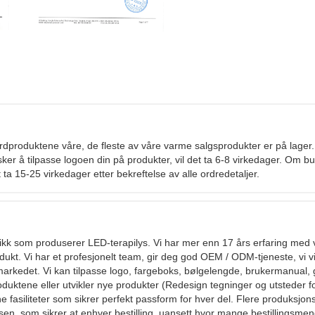
rdproduktene våre, de fleste av våre varme salgsprodukter er på lager.
ker å tilpasse logoen din på produkter, vil det ta 6-8 virkedager. Om bul
 ta 15-25 virkedager etter bekreftelse av alle ordredetaljer.
brikk som produserer LED-terapilys. Vi har mer enn 17 års erfaring med 
dukt. Vi har et profesjonelt team, gir deg god OEM / ODM-tjeneste, vi vi
arkedet. Vi kan tilpasse logo, fargeboks, bølgelengde, brukermanual, 
uktene eller utvikler nye produkter (Redesign tegninger og utsteder f
e fasiliteter som sikrer perfekt passform for hver del. Flere produksjons
ssen, som sikrer at enhver bestilling, uansett hvor mange bestillingsme