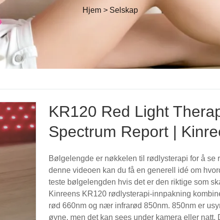
Hjem
>
Selskap
KR120 Red Light Thera
Spectrum Report | Kinr
Bølgelengde er nøkkelen til rødlysterapi for å se r
denne videoen kan du få en generell idé om hvo
teste bølgelengden hvis det er den riktige som sk
Kinreens KR120 rødlysterapi-innpakning kombi
rød 660nm og nær infrarød 850nm. 850nm er usyn
øyne, men det kan sees under kamera eller natt.