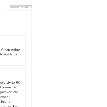
 Vi kan ordne
kbestillinger,
velutstyrte R&
l prøve vårt
gavekort etc.
ormer i
linjer er
ngden er, kan