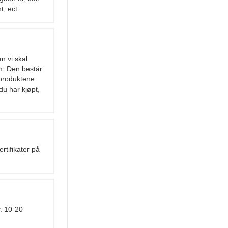
t, ect.
n vi skal
am. Den består
 produktene
du har kjøpt,
rtifikater på
r. 10-20