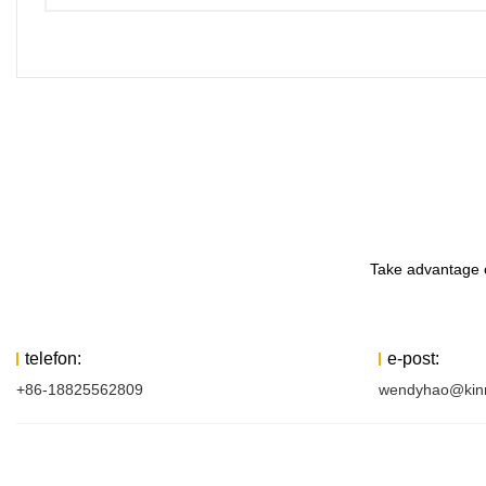
Take advantage o
telefon:
e-post:
+86-18825562809
wendyhao@kin