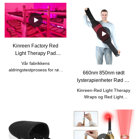
Kinreen Factory Red
Light Therapy Pad
Aldringstest
Vår fabrikkens
aldringstestprosess for rødt
660nm 850nm rødt
lysterapi pad.
lysterapienheter Rød og
nær infrarød aldringstest
Kinreen-Red Light Therapy
Wraps og Red Light
Therapy Panels
Aldringstest.