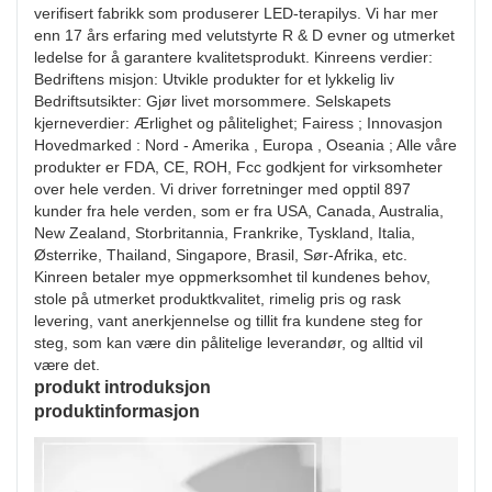
verifisert fabrikk som produserer LED-terapilys. Vi har mer
enn 17 års erfaring med velutstyrte R & D evner og utmerket
ledelse for å garantere kvalitetsprodukt. Kinreens verdier:
Bedriftens misjon: Utvikle produkter for et lykkelig liv
Bedriftsutsikter: Gjør livet morsommere. Selskapets
kjerneverdier: Ærlighet og pålitelighet; Fairess ; Innovasjon
Hovedmarked : Nord - Amerika , Europa , Oseania ; Alle våre
produkter er FDA, CE, ROH, Fcc godkjent for virksomheter
over hele verden. Vi driver forretninger med opptil 897
kunder fra hele verden, som er fra USA, Canada, Australia,
New Zealand, Storbritannia, Frankrike, Tyskland, Italia,
Østerrike, Thailand, Singapore, Brasil, Sør-Afrika, etc.
Kinreen betaler mye oppmerksomhet til kundenes behov,
stole på utmerket produktkvalitet, rimelig pris og rask
levering, vant anerkjennelse og tillit fra kundene steg for
steg, som kan være din pålitelige leverandør, og alltid vil
være det.
produkt introduksjon
produktinformasjon