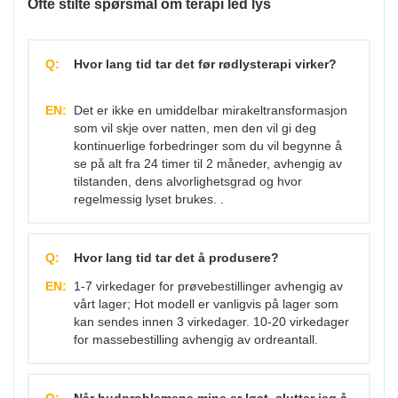
Ofte stilte spørsmål om terapi led lys
Q:
Hvor lang tid tar det før rødlysterapi virker?
EN:
Det er ikke en umiddelbar mirakeltransformasjon
som vil skje over natten, men den vil gi deg
kontinuerlige forbedringer som du vil begynne å
se på alt fra 24 timer til 2 måneder, avhengig av
tilstanden, dens alvorlighetsgrad og hvor
regelmessig lyset brukes. .
Q:
Hvor lang tid tar det å produsere?
EN:
1-7 virkedager for prøvebestillinger avhengig av
vårt lager; Hot modell er vanligvis på lager som
kan sendes innen 3 virkedager. 10-20 virkedager
for massebestilling avhengig av ordreantall.
Q:
Når hudproblemene mine er løst, slutter jeg å