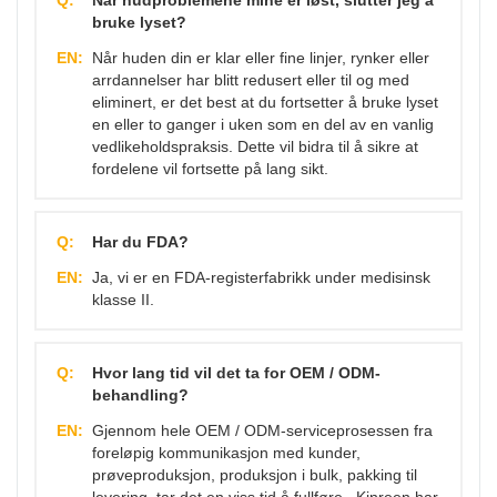
bruke lyset?
EN:
Når huden din er klar eller fine linjer, rynker eller
arrdannelser har blitt redusert eller til og med
eliminert, er det best at du fortsetter å bruke lyset
en eller to ganger i uken som en del av en vanlig
vedlikeholdspraksis. Dette vil bidra til å sikre at
fordelene vil fortsette på lang sikt.
Q:
Har du FDA?
EN:
Ja, vi er en FDA-registerfabrikk under medisinsk
klasse II.
Q:
Hvor lang tid vil det ta for OEM / ODM-
behandling?
EN:
Gjennom hele OEM / ODM-serviceprosessen fra
foreløpig kommunikasjon med kunder,
prøveproduksjon, produksjon i bulk, pakking til
levering, tar det en viss tid å fullføre. Kinreen har