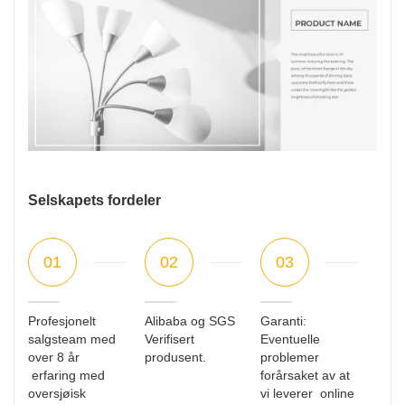
Selskapets fordeler
01
02
03
Profesjonelt
Alibaba og SGS
Garanti:
salgsteam med
Verifisert
Eventuelle
over 8 år
produsent.
problemer
erfaring med
forårsaket av at
oversjøisk
vi leverer online