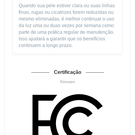
Quando sua pele estiver clara ou suas linhas
finas, rugas ou cicatrizes forem reduzidas ou
mesmo eliminadas, é melhor continuar o uso
da luz uma ou duas vezes por semana como
parte de uma prática regular de manutenção.
Isso ajudará a garantir que os benefícios
continuem a longo prazo.
Certificação
Kinreen