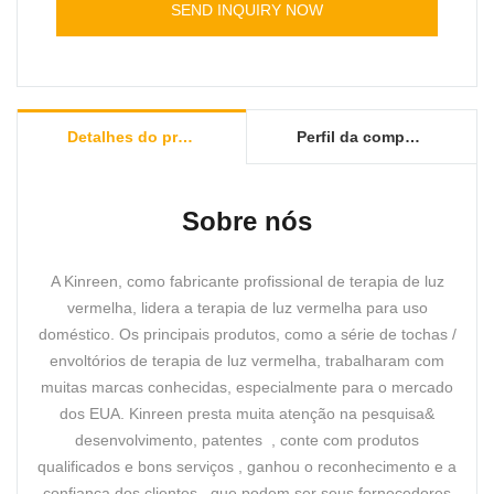
aplicações com baixo custo.
viagem.
SEND INQUIRY NOW
Detalhes do produto
Perfil da companhia
Sobre nós
A Kinreen, como fabricante profissional de terapia de luz
vermelha, lidera a terapia de luz vermelha para uso
doméstico. Os principais produtos, como a série de tochas /
envoltórios de terapia de luz vermelha, trabalharam com
muitas marcas conhecidas, especialmente para o mercado
dos EUA. Kinreen presta muita atenção na pesquisa&
desenvolvimento, patentes , conte com produtos
qualificados e bons serviços , ganhou o reconhecimento e a
confiança dos clientes , que podem ser seus fornecedores