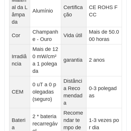
al da L
Certifica
CE ROHS F
Alumínio
âmpa
ção
CC
da
Champanh
Mais de 50.0
Cor
Vida útil
e - Ouro
00 horas
Mais de 12
Irradiâ
0 mW/cm²
garantia
2 anos
ncia
a 1 polega
da
Distânci
0 uT a 0 p
a Reco
0-3 polegad
CEM
olegadas
mendad
as
(seguro)
a
Recome
2 * bateria
Bateri
ndar te
1-3 vezes po
recarregáv
a
mpo de
r dia
el