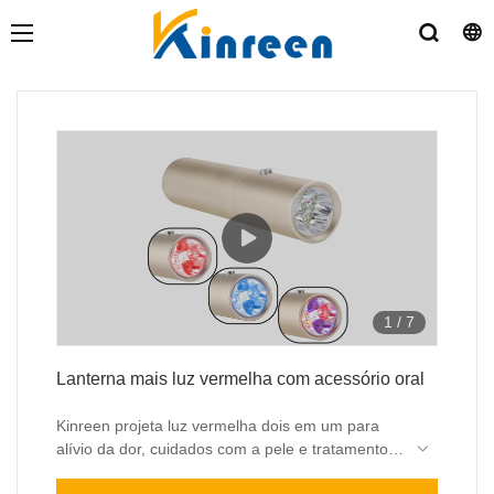
1
/
7
Lanterna mais luz vermelha com acessório oral
Kinreen projeta luz vermelha dois em um para
alívio da dor, cuidados com a pele e tratamento
oral. Desta forma, o usuário pode obter mais
O modelo portátil é ideal para tratamento de