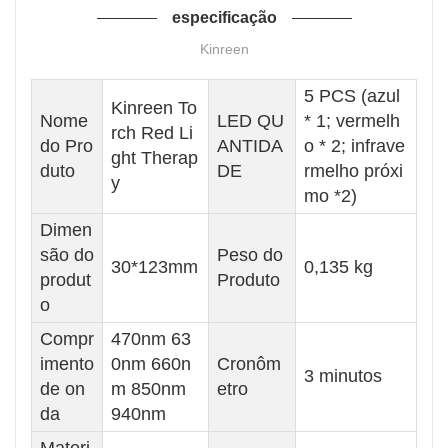
especificação
Kinreen
5 PCS (azul
Kinreen To
Nome
LED QU
* 1; vermelh
rch Red Li
do Pro
ANTIDA
o * 2; infrave
ght Therap
duto
DE
rmelho próxi
y
mo *2)
Dimen
são do
Peso do
30*123mm
0,135 kg
produt
Produto
o
Compr
470nm 63
imento
0nm 660n
Cronôm
3 minutos
de on
m 850nm
etro
da
940nm
Materi