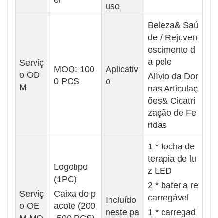
uso
Beleza& Saú
de / Rejuven
escimento d
a pele
Serviç
MOQ: 100
Aplicativ
o OD
Alívio da Dor
0 PCS
o
M
nas Articulaç
ões& Cicatri
zação de Fe
ridas
1 * tocha de
terapia de lu
Logotipo
z LED
(1PC)
2 * bateria re
Serviç
Caixa do p
carregável
Incluído
o OE
acote (200
neste pa
1 * carregad
M MO
-500 PCS)