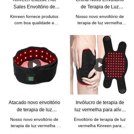
Sales Envoltório de
de Terapia de Luz
terapia de luz vermelha
Vermelha para Alívio de
Kinreen fornece produtos
Nosso novo envoltório de
com alça para alívio da
Dor no Ombro
com boa qualidade e
terapia de luz vermelha
dor corporal - preço de
Fabricantes - Kinreen
serviços
para alívio da dor no
econômicos.Aceitamos
fábrica
ombro.
todos os tipos de serviços
personalizados, incluindo
personalização de
logotipo/caixa/manual/comprimento
de onda.Para o nosso
clássico envoltório de
terapia de luz vermelha,
temos três estilos para sua
referência.Também
fornecemos versão com
Atacado novo envoltório
Invólucro de terapia de
bateria embutida.
de terapia de luz
luz vermelha para alívio
vermelha para alívio da
da dor nas articulações
Nosso novo envoltório de
Envoltório de terapia de luz
dor no pescoço com bom
do joelho Varinha de
terapia de luz vermelha -
vermelha Kinreen para
preço - Kinreen
terapia de luz vermelha-
para alívio da dor no
alívio da dor nas