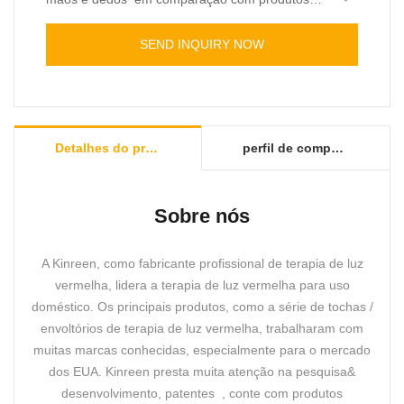
similares no mercado, tem vantagens
excepcionais incomparáveis ​​em termos de
SEND INQUIRY NOW
desempenho, qualidade, aparência, etc., e goza
de boa reputação no mercado. Kinreen resume
os defeitos de produtos anteriores , e os melhora
continuamente. As especificações do novo
envoltório de terapia de luz vermelha para mãos
Detalhes do produto
perfil de companhia
e dedos podem ser personalizadas de acordo
com suas necessidades.
Sobre nós
A Kinreen, como fabricante profissional de terapia de luz
vermelha, lidera a terapia de luz vermelha para uso
doméstico. Os principais produtos, como a série de tochas /
envoltórios de terapia de luz vermelha, trabalharam com
muitas marcas conhecidas, especialmente para o mercado
dos EUA. Kinreen presta muita atenção na pesquisa&
desenvolvimento, patentes , conte com produtos