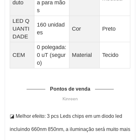
duto
a para mão
s
LED Q
160 unidad
UANTI
Cor
Preto
es
DADE
0 polegada:
CEM
0 uT (segur
Material
Tecido
o)
Pontos de venda
Kinreen
◪ Melhor efeito: 3 pcs Leds chips em um diodo led
incluindo 660nm 850nm, a iluminação será muito mais