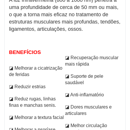
A luz infravermelha (800 a 1000 nm) penetra a
uma profundidade de cerca de 50 mm ou mais,
o que a torna mais eficaz no tratamento de
estruturas musculares mais profundas, tendões,
ligamentos, articulações, ossos.
BENEFÍCIOS
◪ Recuperação muscular
mais rápida
◪ Melhorar a cicatrização
de feridas
◪ Suporte de pele
saudável
◪ Reduzir estrias
◪ Anti-inflamatório
◪ Reduz rugas, linhas
finas e manchas senis.
◪ Dores musculares e
articulares
◪ Melhorar a textura facial
◪ Melhor circulação
◪ Melhorar a psoríase,