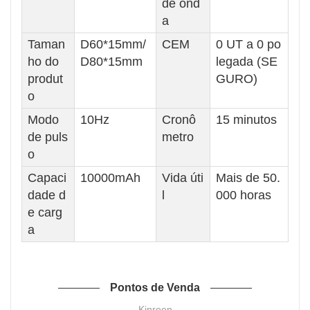
de ond
a
Taman
D60*15mm/
CEM
0 UT a 0 po
ho do
D80*15mm
legada (SE
produt
GURO)
o
Modo
10Hz
Cronô
15 minutos
de puls
metro
o
Capaci
10000mAh
Vida úti
Mais de 50.
dade d
l
000 horas
e carg
a
Pontos de Venda
Kinreen