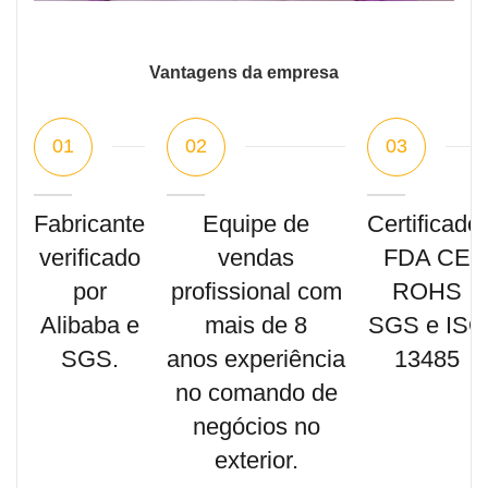
Vantagens da empresa
01
02
03
Fabricante
Equipe de
Certificado:
verificado
vendas
FDA CE
por
profissional com
ROHS
Alibaba e
mais de 8
SGS e ISO
SGS.
anos experiência
13485
no comando de
negócios no
exterior.