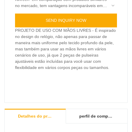
no mercado, tem vantagens incomparáveis ​​em
termos de desempenho, qualidade, aparência,
etc., e goza de uma boa reputação no mercado.
Dispositivo portátil de terapia de luz vermelha em
SEND INQUIRY NOW
Kinreen resume os defeitos de produtos
comparação com produtos similares no mercado,
anteriores e os melhora continuamente. As
tem vantagens incomparáveis ​​em termos de
PROJETO DE USO COM MÃOS LIVRES - É inspirado
especificações do Kinreen podem ser
desempenho, qualidade, aparência, etc., e goza
no design do relógio, não apenas para passar de
customizadas de acordo com sua necessidade.
de boa reputação no mercado. Kinreen resume
maneira mais uniforme pelo tecido profundo da pele,
os defeitos de produtos anteriores e melhora
mas também para usar as mãos livres em vários
continuamente eles. As especificações do
cenários de uso, já que 2 peças de pulseiras
Dispositivo Portátil de Terapia de Luz Vermelha
ajustáveis ​​estão incluídas para você usar com
podem ser personalizadas de acordo com suas
flexibilidade em vários corpos peças ou tamanhos.
necessidades.
Detalhes do produto
perfil de companhia