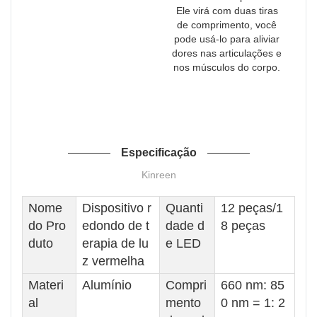
Ele virá com duas tiras
de comprimento, você
pode usá-lo para aliviar
dores nas articulações e
nos músculos do corpo.
Especificação
Kinreen
Nome
Dispositivo r
Quanti
12 peças/1
do Pro
edondo de t
dade d
8 peças
duto
erapia de lu
e LED
z vermelha
Materi
Alumínio
Compri
660 nm: 85
al
mento
0 nm = 1: 2