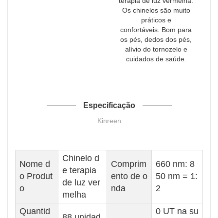
terapia de luz vermelha.
Os chinelos são muito
práticos e
confortáveis. Bom para
os pés, dedos dos pés,
alívio do tornozelo e
cuidados de saúde.
Especificação
Kinreen
Chinelo d
Nome d
Comprim
660 nm: 8
e terapia
o Produt
ento de o
50 nm = 1:
de luz ver
o
nda
2
melha
Quantid
0 UT na su
88 unidad