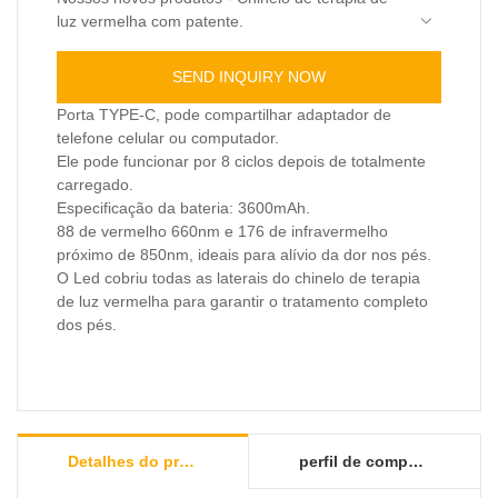
luz vermelha com patente.
Alimentado por bateria para que o usuário possa
passear enquanto desfruta do nosso chinelo de
SEND INQUIRY NOW
iluminação vermelha.
Pode ser usado para alívio da dor nos dedos dos
pés e tratamento de inflamação das articulações
Porta TYPE-C, pode compartilhar adaptador de
dos pés, neuropatia e diabetes.
Keywords : terapia com luz vermelha diabetes ;
telefone celular ou computador.
neuropatia dos pés com terapia de luz vermelha;
Ele pode funcionar por 8 ciclos depois de totalmente
terapia de luz vermelha com bateria; perto de
Atendimento personalizado: agregar sua marca
carregado.
dispositivos de terapia de infravermelho e luz
em nosso aparelho, manual do usuário e caixa
Especificação da bateria: 3600mAh.
vermelha;
da embalagem melhor para seu marketing.
88 de vermelho 660nm e 176 de infravermelho
próximo de 850nm, ideais para alívio da dor nos pés.
O Led cobriu todas as laterais do chinelo de terapia
de luz vermelha para garantir o tratamento completo
dos pés.
Detalhes do produto
perfil de companhia