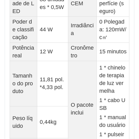
ade de L
CEM
perfície (s
es * 0,5W
ED
eguro)
Poder d
0 Polegad
Irradiânci
e classifi
44 W
a: 120mW/
a
cação
c㎡
Potência
Cronôme
12 W
15 minutos
real
tro
1 * chinelo
de terapia
Tamanh
11,81 pol.
de luz ver
o do pro
*4,33 pol.
melha
duto
1 * cabo U
O pacote
SB
inclui
1 * manual
Peso líq
0,44kg
do usuário
uido
1 * pulseir