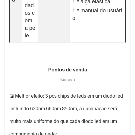
1 * alça elástica
dad
1 * manual do usuári
os c
o
om
a pe
le
Pontos de venda
Kinreen
◪ Melhor efeito: 3 pcs chips de leds em um diodo led
incluindo 630nm 660nm 850nm, a iluminação será
muito mais uniforme do que cada diodo led em um
comprimento de onda;