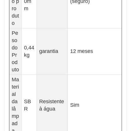
o p
0m
(seguro)
ro
m
dut
o
Pe
so
do
0,44
garantia
12 meses
Pr
kg
od
uto
Ma
teri
al
da
SB
Resistente
Sim
lâ
R
à água
mp
ad
a