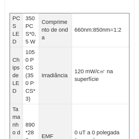
PC
350
Comprime
S
PC
nto de ond
660nm:850nm=1:2
LE
S*0,
a
D
5 W
105
Ch
0 P
ips
CS
120 mW/c㎡ na
de
(35
Irradiância
superfície
LE
0 P
D
CS*
3)
Ta
ma
nh
890
o d
*28
0 uT a 0 polegada
EMF