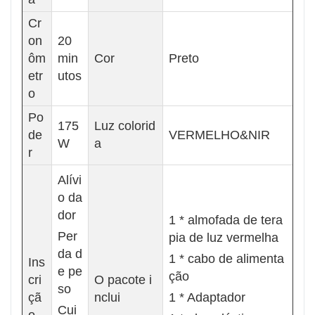
Cr
on
20
ôm
min
Cor
Preto
etr
utos
o
Po
175
Luz colorid
de
VERMELHO&NIR
W
a
r
Alívi
o da
dor
1 * almofada de tera
Per
pia de luz vermelha
da d
1 * cabo de alimenta
Ins
e pe
ção
cri
O pacote i
so
çã
nclui
1 * Adaptador
Cui
o