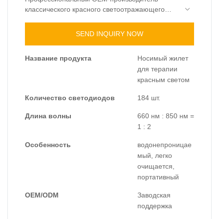
классического красного светоотражающего
жилета для пяток. Оснащен 184 светодиодами
(660 нм/850 нм), регулируемым импульсом и
SEND INQUIRY NOW
встроенным аккумулятором. Идеально
подходит для B2B, оптовой торговли и
Название продукта
Носимый жилет
брендирования. Запросите технические
для терапии
характеристики и цены.
красным светом
Количество светодиодов
184 шт.
Длина волны
660 нм : 850 нм =
1 : 2
Особенность
водонепроницае
мый, легко
очищается,
портативный
OEM/ODM
Заводская
поддержка