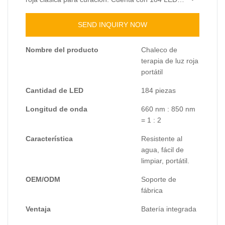
(660 nm/850 nm), pulso ajustable y batería
integrada. Ideal para B2B, venta al por mayor y
SEND INQUIRY NOW
personalización de marca. Solicite
especificaciones y precios.
Nombre del producto
Chaleco de
terapia de luz roja
portátil
Cantidad de LED
184 piezas
Longitud de onda
660 nm : 850 nm
= 1 : 2
Característica
Resistente al
agua, fácil de
limpiar, portátil.
OEM/ODM
Soporte de
fábrica
Ventaja
Batería integrada