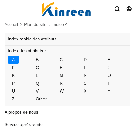
Accueil
Plan du site
Indice A
Index rapide des attributs
Index des attributs：
A
B
C
D
E
F
G
H
I
J
K
L
M
N
O
P
Q
R
S
T
U
V
W
X
Y
Z
Other
À propos de nous
Service après-vente