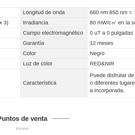
Longitud de onda
660 nm:850 nm = 
x 3)
Irradiancia
80 mW/c㎡ en la su
Campo electromagnético
0 uT a 0 pulgadas 
Garantía
12 meses
Color
Negro
Luz de color
RED&NIR
Puede disfrutar de 
Característica
n diferentes lugare
a incorporada.
Puntos de venta
Kinreen