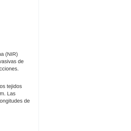
na (NIR)
vasivas de
ecciones.
os tejidos
nm. Las
longitudes de