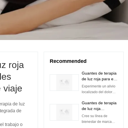
Recommended
z roja
Guantes de terapia
les
de luz roja para el
dolor articular y
 viaje
Experimente un alivio
muscular |
localizado del dolor
Longitudes de onda
articular, la rigidez
clínicamente
Guantes de terapia
rapia de luz
artrítica y las lesiones
optimizadas
de luz roja
deportivas con
ntegrada de
personalizados
nuestros guantes de
Cree su línea de
(OEM) | Clínicas,
terapia de luz roja de
bienestar de marca
el trabajo o
marcas y
grado médico.
con guantes de luz