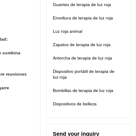
Guantes de terapia de luz roja
de materia prima,
suministramos la
producción y
versión con batería
postproducción.La
Envoltura de terapia de luz roja
incorporada.
política de garantía de
un año cubre cualquier
Luz roja animal
defecto causado por
dad:
nosotros.
Zapatos de terapia de luz roja
se combina
Antorcha de terapia de luz roja
Dispositivo portátil de terapia de
tre reuniones
luz roja
garre
Bombillas de terapia de luz roja
Dispositivos de belleza
Send your inquiry