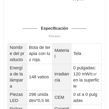
Especificación
Kinreen
Nombr
Bota de ter
Materia
e del pr
apia con lu
Tela
l
oducto
z roja.
Energí
0 pulgadas:
a de la
irradian
120 mW/c㎡
148 vatios
lámpar
cia
en la superfic
a
ie
Piezas
296 unida
0 ut a 0 pulg
CEM
LED
des*0,5 W.
adas
Fichas
Garantí