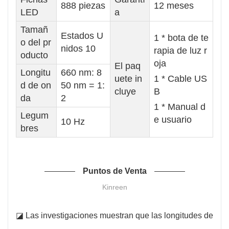
888 piezas
12 meses
LED
a
Tamañ
Estados U
1 * bota de te
o del pr
nidos 10
rapia de luz r
oducto
oja
El paq
Longitu
660 nm: 8
uete in
1 * Cable US
d de on
50 nm = 1:
cluye
B
da
2
1 * Manual d
Legum
e usuario
10 Hz
bres
Puntos de Venta
Kinreen
◪ Las investigaciones muestran que las longitudes de