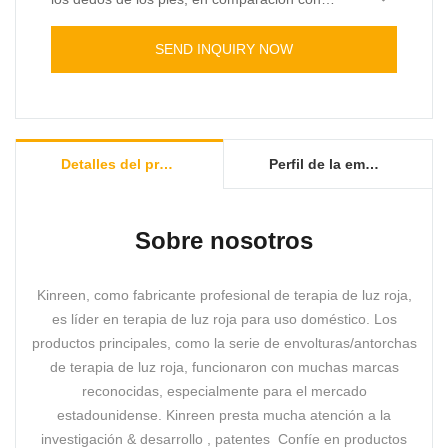
productos similares en el mercado, tiene ventajas
incomparables y sobresalientes en términos de
Servicio personalizado como agregar su logotipo,
SEND INQUIRY NOW
rendimiento, calidad, apariencia, etc., y goza de
color de la perspectiva, caja de paquete
una buena reputación en el mercado. Kinreen
personalizada e instrucciones.
resume los defectos de productos anteriores. y
los mejora continuamente. Las especificaciones
de la bota de terapia con luz roja para el cuidado
Detalles del producto
Perfil de la empresa
de los dedos de los pies se pueden personalizar
según sus necesidades.
Sobre nosotros
Kinreen, como fabricante profesional de terapia de luz roja,
es líder en terapia de luz roja para uso doméstico. Los
productos principales, como la serie de envolturas/antorchas
de terapia de luz roja, funcionaron con muchas marcas
reconocidas, especialmente para el mercado
estadounidense. Kinreen presta mucha atención a la
investigación & desarrollo , patentes Confíe en productos