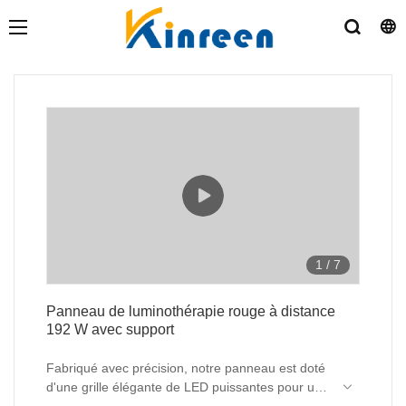
1
/
7
Panneau de luminothérapie rouge à distance
192 W avec support
Fabriqué avec précision, notre panneau est doté
d'une grille élégante de LED puissantes pour une
couverture complète du corps et des bienfaits
Le support robuste assure la stabilité, tandis que