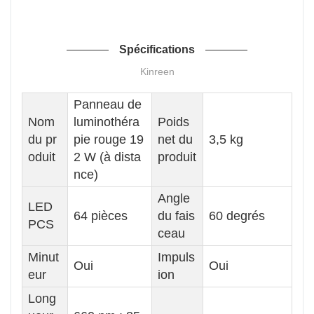
192 W
Spécifications
Kinreen
Panneau de
Nom
luminothéra
Poids
du pr
pie rouge 19
net du
3,5 kg
oduit
2 W (à dista
produit
nce)
Angle
LED
64 pièces
du fais
60 degrés
PCS
ceau
Minut
Impuls
Oui
Oui
eur
ion
Long