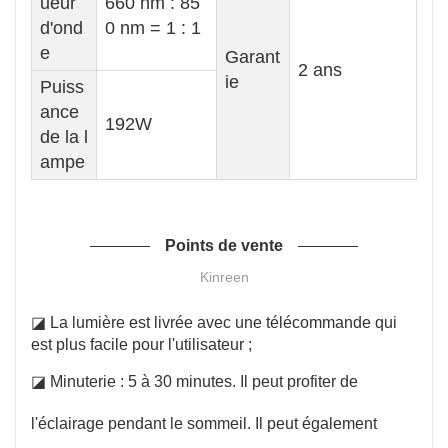
ueur
660 nm : 85
d'ond
0 nm = 1 : 1
e
Garant
2 ans
ie
Puiss
ance
192W
de la l
ampe
Points de vente
Kinreen
◪ La lumière est livrée avec une télécommande qui
est plus facile pour l'utilisateur ;
◪ Minuterie : 5 à 30 minutes. Il peut profiter de
l'éclairage pendant le sommeil. Il peut également