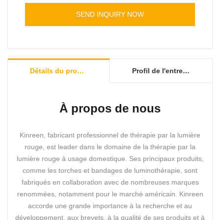
thérapeutiques profonds.
son design moderne s'intègre parfaitement dans
SEND INQUIRY NOW
n'importe quel espace.
Détails du produit
Profil de l'entreprise
À propos de nous
Kinreen, fabricant professionnel de thérapie par la lumière
rouge, est leader dans le domaine de la thérapie par la
lumière rouge à usage domestique. Ses principaux produits,
comme les torches et bandages de luminothérapie, sont
fabriqués en collaboration avec de nombreuses marques
renommées, notamment pour le marché américain. Kinreen
accorde une grande importance à la recherche et au
développement, aux brevets, à la qualité de ses produits et à