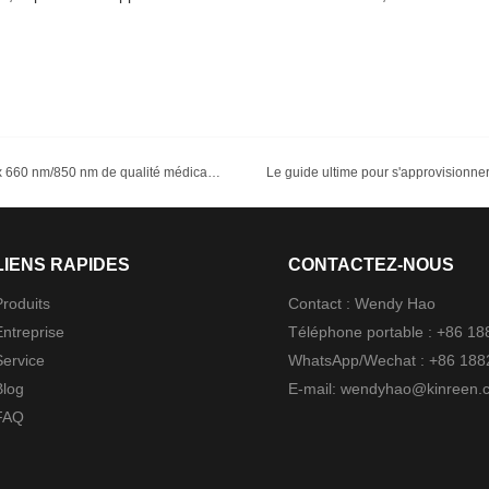
Thérapie par lumière rouge à domicile : comment les panneaux 660 nm/850 nm de qualité médicale révolutionnent les soins personnels
LIENS RAPIDES
CONTACTEZ-NOUS
Produits
Contact : Wendy Hao
Entreprise
Téléphone portable : +86 1
Service
WhatsApp/Wechat : +86 18
Blog
E-mail:
wendyhao@kinreen.
FAQ