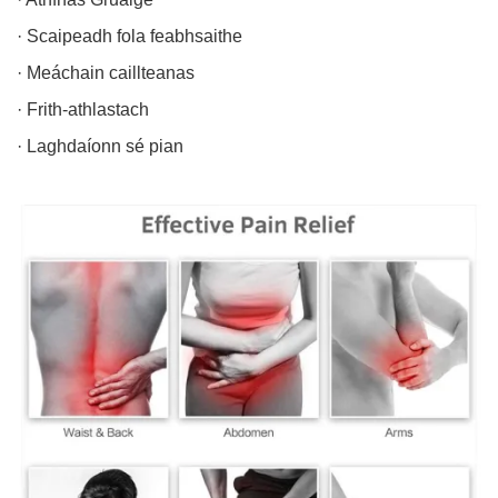
· Scaipeadh fola feabhsaithe
· Meáchain caillteanas
· Frith-athlastach
· Laghdaíonn sé pian