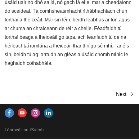
úsáid uair nó dhó sa lá, nó gach lá eile, mar a cheadaíonn
do sceideal. Tá comhsheasmhacht ríthábhachtach chun
torthaí a fheiceáil. Mar sin féin, beidh feabhas ar ton agus
ar chuma an chraiceann de réir a chéile. Féadfaidh tú
torthaí beaga a fheiceáil go tapa, ach leanfaidh tú de na
héifeachtaí iomlána a fheiceáil thar thrí go sé mhí. Tar éis
sin, beidh tú ag iarraidh an gléas a úsáid chomh minic le
haghaidh cothabhála.
Next
Léarscáil an tSuímh