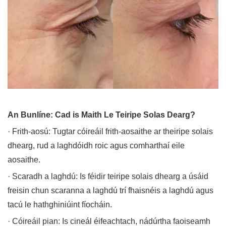
An Bunlíne: Cad is Maith Le Teiripe Solas Dearg?
· Frith-aosú: Tugtar cóireáil frith-aosaithe ar theiripe solais
dhearg, rud a laghdóidh roic agus comharthaí eile
aosaithe.
· Scaradh a laghdú: Is féidir teiripe solais dhearg a úsáid
freisin chun scaranna a laghdú trí fhaisnéis a laghdú agus
tacú le hathghiniúint fíocháin.
· Cóireáil pian: Is cineál éifeachtach, nádúrtha faoiseamh