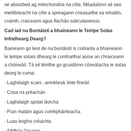
sé absorbed ag mitochondria na cille. Méadaíonn sé seo
meitibileacht na cille a spreagann cneasaithe sa mhatán,
cnámh, craiceann agus fíochán subcutaneous.
Cad iad na Buntáistí a bhaineann le Teiripe Solas
Infridhearg Dearg?
Baineann go leor de na buntáistí is coitianta a bhaineann
le teiripe solais dhearg le comharthaí aoise an chraiceann
a chóireáil. Tá sé léirithe go gcuidíonn cóireálacha le solas
dearg le cuma:
· Laghdaigh scars , wrinkles& línte fíneáil
· Cosa na préachán
· Laghdaigh spotaí dorcha
· Pian matáin agus comhpháirteacha
· Luas leighis créachta
· Athfhás Gruaige