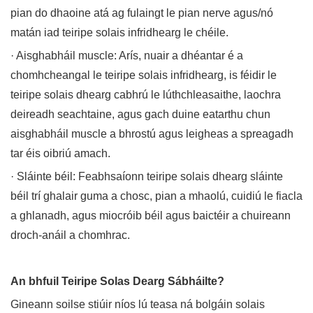
pian do dhaoine atá ag fulaingt le pian nerve agus/nó
matán iad teiripe solais infridhearg le chéile.
· Aisghabháil muscle: Arís, nuair a dhéantar é a
chomhcheangal le teiripe solais infridhearg, is féidir le
teiripe solais dhearg cabhrú le lúthchleasaithe, laochra
deireadh seachtaine, agus gach duine eatarthu chun
aisghabháil muscle a bhrostú agus leigheas a spreagadh
tar éis oibriú amach.
· Sláinte béil: Feabhsaíonn teiripe solais dhearg sláinte
béil trí ghalair guma a chosc, pian a mhaolú, cuidiú le fiacla
a ghlanadh, agus miocróib béil agus baictéir a chuireann
droch-anáil a chomhrac.
An bhfuil Teiripe Solas Dearg Sábháilte?
Gineann soilse stiúir níos lú teasa ná bolgáin solais