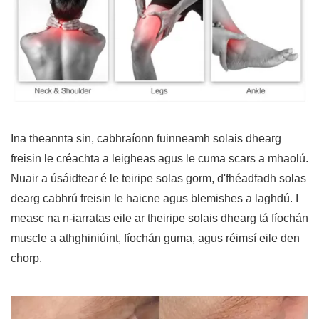
Ina theannta sin, cabhraíonn fuinneamh solais dhearg
freisin le créachta a leigheas agus le cuma scars a mhaolú.
Nuair a úsáidtear é le teiripe solas gorm, d'fhéadfadh solas
dearg cabhrú freisin le haicne agus blemishes a laghdú. I
measc na n-iarratas eile ar theiripe solais dhearg tá fíochán
muscle a athghiniúint, fíochán guma, agus réimsí eile den
chorp.