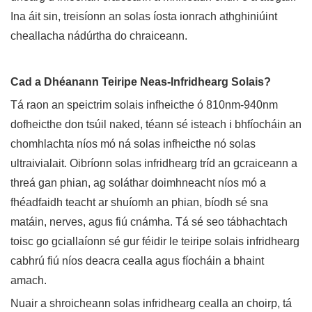
Ina áit sin, treisíonn an solas íosta ionrach athghiniúint
cheallacha nádúrtha do chraiceann.
Cad a Dhéanann Teiripe Neas-Infridhearg Solais?
Tá raon an speictrim solais infheicthe ó 810nm-940nm
dofheicthe don tsúil naked, téann sé isteach i bhfíocháin an
chomhlachta níos mó ná solas infheicthe nó solas
ultraivialait. Oibríonn solas infridhearg tríd an gcraiceann a
threá gan phian, ag soláthar doimhneacht níos mó a
fhéadfaidh teacht ar shuíomh an phian, bíodh sé sna
matáin, nerves, agus fiú cnámha. Tá sé seo tábhachtach
toisc go gciallaíonn sé gur féidir le teiripe solais infridhearg
cabhrú fiú níos deacra cealla agus fíocháin a bhaint
amach.
Nuair a shroicheann solas infridhearg cealla an choirp, tá