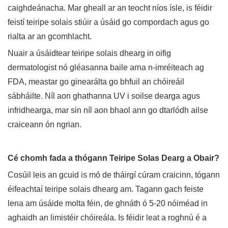
caighdeánacha. Mar gheall ar an teocht níos ísle, is féidir
feistí teiripe solais stiúir a úsáid go compordach agus go
rialta ar an gcomhlacht.
Nuair a úsáidtear teiripe solais dhearg in oifig
dermatologist nó gléasanna baile arna n-imréiteach ag
FDA, meastar go ginearálta go bhfuil an chóireáil
sábháilte. Níl aon ghathanna UV i soilse dearga agus
infridhearga, mar sin níl aon bhaol ann go dtarlódh ailse
craiceann ón ngrian.
Cé chomh fada a thógann Teiripe Solas Dearg a Obair?
Cosúil leis an gcuid is mó de tháirgí cúram craicinn, tógann
éifeachtaí teiripe solais dhearg am. Tagann gach feiste
lena am úsáide molta féin, de ghnáth ó 5-20 nóiméad in
aghaidh an limistéir chóireála. Is féidir leat a roghnú é a