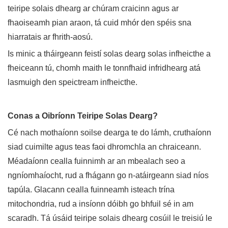
teiripe solais dhearg ar chúram craicinn agus ar
fhaoiseamh pian araon, tá cuid mhór den spéis sna
hiarratais ar fhrith-aosú.
Is minic a tháirgeann feistí solas dearg solas infheicthe a
fheiceann tú, chomh maith le tonnfhaid infridhearg atá
lasmuigh den speictream infheicthe.
Conas a Oibríonn Teiripe Solas Dearg?
Cé nach mothaíonn soilse dearga te do lámh, cruthaíonn
siad cuimilte agus teas faoi dhromchla an chraiceann.
Méadaíonn cealla fuinnimh ar an mbealach seo a
ngníomhaíocht, rud a fhágann go n-atáirgeann siad níos
tapúla. Glacann cealla fuinneamh isteach trína
mitochondria, rud a insíonn dóibh go bhfuil sé in am
scaradh. Tá úsáid teiripe solais dhearg cosúil le treisiú le