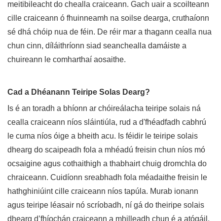
meitibileacht do chealla craiceann. Gach uair a scoilteann
cille craiceann ó fhuinneamh na soilse dearga, cruthaíonn
sé dhá chóip nua de féin. De réir mar a thagann cealla nua
chun cinn, díláithríonn siad seanchealla damáiste a
chuireann le comharthaí aosaithe.
Cad a Dhéanann Teiripe Solas Dearg?
Is é an toradh a bhíonn ar chóireálacha teiripe solais ná
cealla craiceann níos sláintiúla, rud a d'fhéadfadh cabhrú
le cuma níos óige a bheith acu. Is féidir le teiripe solais
dhearg do scaipeadh fola a mhéadú freisin chun níos mó
ocsaigine agus cothaithigh a thabhairt chuig dromchla do
chraiceann. Cuidíonn sreabhadh fola méadaithe freisin le
hathghiniúint cille craiceann níos tapúla. Murab ionann
agus teiripe léasair nó scríobadh, ní gá do theiripe solais
dhearg d’fhíochán craiceann a mhilleadh chun é a atógáil.