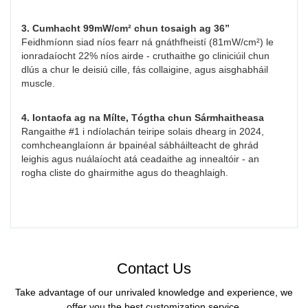
3. Cumhacht 99mW/cm² chun tosaigh ag 36”
Feidhmíonn siad níos fearr ná gnáthfheistí (81mW/cm²) le
ionradaíocht 22% níos airde - cruthaithe go cliniciúil chun
dlús a chur le deisiú cille, fás collaigine, agus aisghabháil
muscle.
4. Iontaofa ag na Mílte, Tógtha chun Sármhaitheasa
Rangaithe #1 i ndíolachán teiripe solais dhearg in 2024,
comhcheanglaíonn ár bpainéal sábháilteacht de ghrád
leighis agus nuálaíocht atá ceadaithe ag innealtóir - an
rogha cliste do ghairmithe agus do theaghlaigh.
Contact Us
Take advantage of our unrivaled knowledge and experience, we
offer you the best customization service.