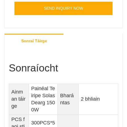
SEND INQUIRY NOW
Sonraí Táirge
Sonraíocht
Painéal Te
Ainm
iripe Solas
Bhará
an táir
2 bhliain
Dearg 150
ntas
ge
0W
PCS f
300PCS*5
aoi sti