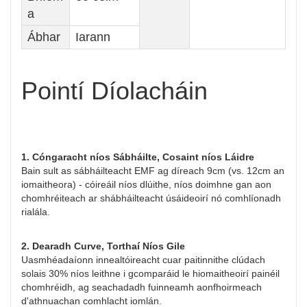
a
Ábhar
Iarann
Pointí Díolacháin
1. Cóngaracht níos Sábháilte, Cosaint níos Láidre
Bain sult as sábháilteacht EMF ag díreach 9cm (vs. 12cm an
iomaitheora) - cóireáil níos dlúithe, níos doimhne gan aon
chomhréiteach ar shábháilteacht úsáideoirí nó comhlíonadh
rialála.
2. Dearadh Curve, Torthaí Níos Gile
Uasmhéadaíonn innealtóireacht cuar paitinnithe clúdach
solais 30% níos leithne i gcomparáid le hiomaitheoirí painéil
chomhréidh, ag seachadadh fuinneamh aonfhoirmeach
d'athnuachan comhlacht iomlán.