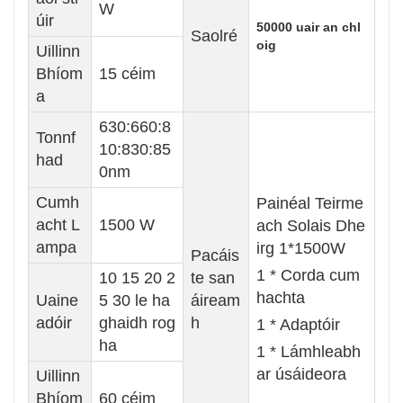
W
úir
50000 uair an chl
Saolré
oig
Uillinn
Bhíom
15 céim
a
630:660:8
Tonnf
10:830:85
had
0nm
Cumh
Painéal Teirme
acht L
1500 W
ach Solais Dhe
ampa
irg 1*1500W
Pacáis
1 * Corda cum
10 15 20 2
te san
hachta
Uaine
5 30 le ha
áiream
adóir
ghaidh rog
h
1 * Adaptóir
ha
1 * Lámhleabh
ar úsáideora
Uillinn
Bhíom
60 céim