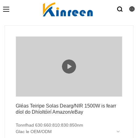
Gléas Teiripe Solas Dearg/NIR 1500W is fearr
díol do Dhíoltóirí Amazon/eBay
Tonnfhad 630:660:810:830:850nm
Glac le OEM/ODM