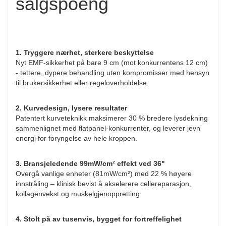
salgspoeng
1. Tryggere nærhet, sterkere beskyttelse
Nyt EMF-sikkerhet på bare 9 cm (mot konkurrentens 12 cm)
- tettere, dypere behandling uten kompromisser med hensyn
til brukersikkerhet eller regeloverholdelse.
2. Kurvedesign, lysere resultater
Patentert kurveteknikk maksimerer 30 % bredere lysdekning
sammenlignet med flatpanel-konkurrenter, og leverer jevn
energi for foryngelse av hele kroppen.
3. Bransjeledende 99mW/cm² effekt ved 36"
Overgå vanlige enheter (81mW/cm²) med 22 % høyere
innstråling – klinisk bevist å akselerere cellereparasjon,
kollagenvekst og muskelgjenoppretting.
4. Stolt på av tusenvis, bygget for fortreffelighet