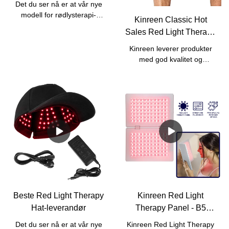
Det du ser nå er at vår nye
850nm 940nm For
modell for rødlysterapi-
Kinreen Classic Hot
hårvekst ; 670nm 810nm
hetter utfører
Sales Red Light Therapy
aldringstest.Alle produktene
for hjernehelse
Wrap med stropp for
våre utfører 100 %
Kinreen leverer produkter
smertelindring -
aldringstest i minst 8 timer
med god kvalitet og
før forsendelse for å sikre at
Fabrikkpris
kostnadseffektive
hver enhet er i god stand.Vi
tjenester.Vi aksepterer alle
har en seriøs
slags tilpassede tjenester,
kvalitetskontroll for både
inkludert
reproduksjon på
logo/boks/manuell/bølgelengdet
råvareinspeksjoner,
vår klassiske rødlysterapi-
produksjon og
innpakning har vi tre stiler
etterproduksjon.Ett års
som referanse.Vi leverer
garantipolitikk sørger for
også versjon med innebygd
enhver defekt forårsaket av
batteri.
oss.
Beste Red Light Therapy
Kinreen Red Light
Hat-leverandør
Therapy Panel - B5
tofoldede paneler -
Det du ser nå er at vår nye
Kinreen Red Light Therapy