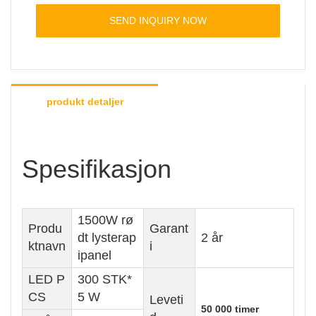
SEND INQUIRY NOW
produkt detaljer
Spesifikasjon
1500W rø
Produ
Garant
dt lysterap
2 år
ktnavn
i
ipanel
LED P
300 STK*
CS
5 W
Leveti
50 000 timer