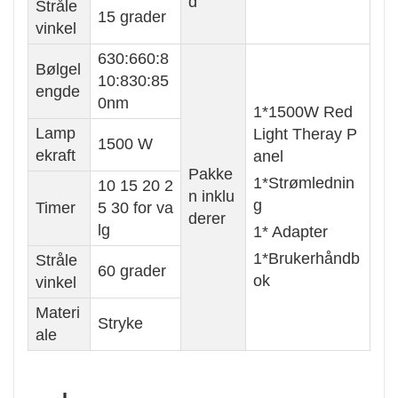
d
Stråle
15 grader
vinkel
630:660:8
Bølgel
10:830:85
engde
0nm
1*1500W Red
Lamp
Light Theray P
1500 W
ekraft
anel
Pakke
1*Strømlednin
10 15 20 2
n inklu
g
Timer
5 30 for va
derer
lg
1* Adapter
1*Brukerhåndb
Stråle
60 grader
ok
vinkel
Materi
Stryke
ale