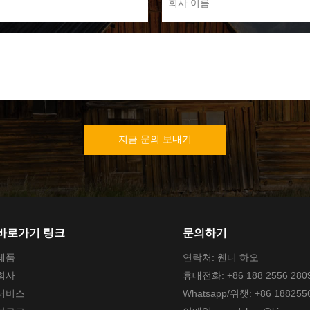
회사 이름
지금 문의 보내기
바로가기 링크
문의하기
제품
연락처: 웬디 하오
회사
휴대전화: +86 188 2556 280
서비스
Whatsapp/위챗: +86 188255