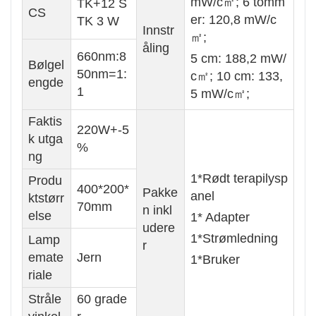
mW/c㎡; 6 tomm
TK+12 S
CS
er: 120,8 mW/c
TK 3 W
Innstr
㎡;
åling
660nm:8
5 cm: 188,2 mW/
Bølgel
50nm=1:
c㎡; 10 cm: 133,
engde
1
5 mW/c㎡;
Faktis
220W+-5
k utga
%
ng
1*Rødt terapilysp
Produ
400*200*
Pakke
anel
ktstørr
70mm
n inkl
else
1* Adapter
udere
1*Strømledning
Lamp
r
emate
Jern
1*Bruker
riale
Stråle
60 grade