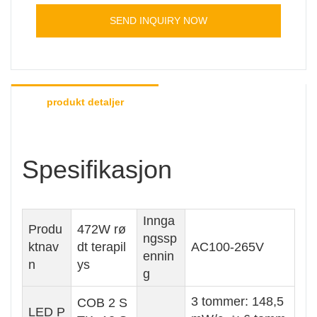
SEND INQUIRY NOW
produkt detaljer
Spesifikasjon
Innga
Produ
472W rø
ngssp
ktnav
dt terapil
AC100-265V
ennin
n
ys
g
3 tommer: 148,5
COB 2 S
LED P