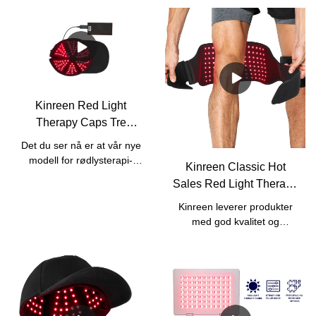
Kinreen Red Light
Therapy Caps Tre
bølgelengder 630nm
Det du ser nå er at vår nye
850nm 940nm For
modell for rødlysterapi-
Kinreen Classic Hot
hårvekst ; 670nm 810nm
hetter utfører
Sales Red Light Therapy
aldringstest.Alle produktene
for hjernehelse
Wrap med stropp for
våre utfører 100 %
Kinreen leverer produkter
smertelindring -
aldringstest i minst 8 timer
med god kvalitet og
før forsendelse for å sikre at
Fabrikkpris
kostnadseffektive
hver enhet er i god stand.Vi
tjenester.Vi aksepterer alle
har en seriøs
slags tilpassede tjenester,
kvalitetskontroll for både
inkludert
reproduksjon på
logo/boks/manuell/bølgelengdet
råvareinspeksjoner,
vår klassiske rødlysterapi-