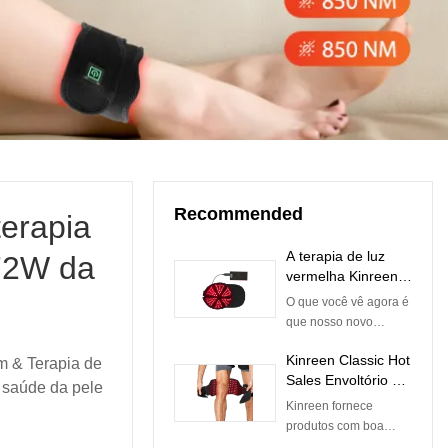
Recommended
terapia
A terapia de luz
72W da
vermelha Kinreen
tampa três
O que você vê agora é
comprimentos de
que nosso novo
onda 630nm
modelo de tampas de
850nm 940nm para
Kinreen Classic Hot
m & Terapia de
terapia de luz
crescimento
Sales Envoltório de
vermelha está fazendo
 saúde da pele
capilar; 670nm
terapia de luz
teste de
Kinreen fornece
810nm para a
vermelha com alça
envelhecimento.Todos
produtos com boa
saúde do cérebro
para alívio da dor
os nossos produtos
qualidade e serviços