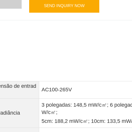
SEND INQUIRY NOW
ensão de entrad
AC100-265V
3 polegadas: 148,5 mW/c㎡; 6 polega
W/c㎡;
radiância
5cm: 188,2 mW/c㎡; 10cm: 133,5 mW