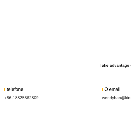
Take advantage o
telefone:
O email:
+86-18825562809
wendyhao@kin