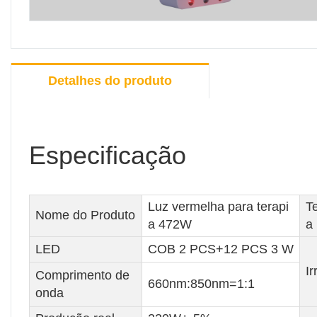
Detalhes do produto
Especificação
Luz vermelha para terapi
T
Nome do Produto
a 472W
a
LED
COB 2 PCS+12 PCS 3 W
Ir
Comprimento de
660nm:850nm=1:1
onda