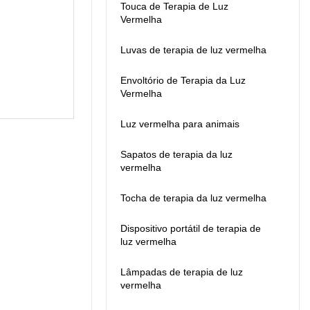
Touca de Terapia de Luz
matérias-primas,
Vermelha
produção e pós-
produção.A política de
Luvas de terapia de luz vermelha
garantia de um ano
prevê qualquer defeito
causado por nós.
Envoltório de Terapia da Luz
Vermelha
Luz vermelha para animais
Sapatos de terapia da luz
vermelha
Tocha de terapia da luz vermelha
Dispositivo portátil de terapia de
luz vermelha
Lâmpadas de terapia de luz
vermelha